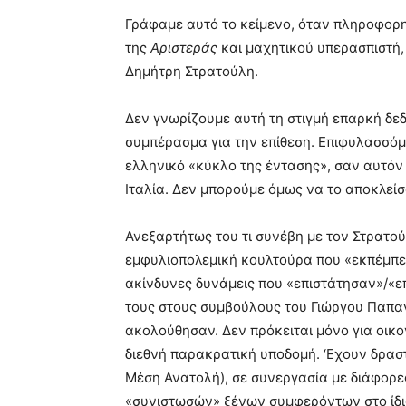
Γράφαμε αυτό το κείμενο, όταν πληροφορ
της
Αριστεράς
και μαχητικού υπερασπιστή,
Δημήτρη Στρατούλη.
Δεν γνωρίζουμε αυτή τη στιγμή επαρκή δ
συμπέρασμα για την επίθεση. Eπιφυλασσόμε
ελληνικό «κύκλο της έντασης», σαν αυτόν
Ιταλία. Δεν μπορούμε όμως να το αποκλείσ
Ανεξαρτήτως του τι συνέβη με τον Στρατού
εμφυλιοπολεμική κουλτούρα που «εκπέμπει
ακίνδυνες δυνάμεις που «επιστάτησαν»/«ε
τους στους συμβούλους του Γιώργου Παπαν
ακολούθησαν. Δεν πρόκειται μόνο για οικο
διεθνή παρακρατική υποδομή. ‘Εχουν δραστ
Μέση Ανατολή), σε συνεργασία με διάφορες
«συνιστωσών» ξένων συμφερόντων στο ίδιο