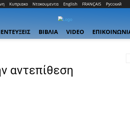
θνη
Κυπριακο
Ντοκουμεντα
English
FRANÇAIS
Русский
ΕΝΤΕΥΞΕΙΣ
ΒΙΒΛΙΑ
VIDEO
ΕΠΙΚΟΙΝΩΝΙ
ην αντεπίθεση