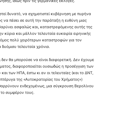
ησης, ιδίως πριν τις γερμανικές εκλογές.
αστεί δυνατό, να σχηματιστεί κυβέρνηση με πυρήνα
ός να πέσει σε αυτή την παράταξη η ευθύνη μιας
η βαρύνει ασφαλώς και, καταστρεφόμενης αυτής της
ην κύρια και μάλλον τελευταία ευκαιρία ειρηνικής
δρόμος πολύ χειρότερων καταστροφών για τον
 δυόμισυ τελευταία χρόνια.
ι δεν θα μπορούσε να είναι διαφορετική. Δεν έχουμε
τήματος, διαφοροποιείται ουσιωδώς η προσέγγιση των
ι των ΗΠΑ, έστω κι αν οι τελευταίες (και το ΔΝΤ,
ή πτέρυγα της «Αυτοκρατορίας του Χρήματος»)
θαρρύνουν ενδεχομένως, μια σύγκρουση Βερολίνου
 το συμφέρον τους.