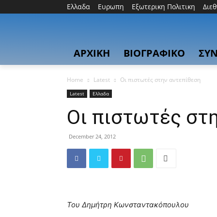
Ελλαδα
Ευρωπη
Εξωτερικη Πολιτικη
Διε
ΑΡΧΙΚΗ
ΒΙΟΓΡΑΦΙΚΟ
ΣΥΝ
Home
Latest
Oι πιστωτές στην αντεπίθεση
Latest
Ελλαδα
Oι πιστωτές στ
December 24, 2012
Του Δημήτρη Κωνσταντακόπουλου