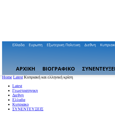
Ελλαδα
Ευρωπη
Εξωτερικη Πολιτικη
Διεθνη
Κυπριακ
ΑΡΧΙΚΗ
ΒΙΟΓΡΑΦΙΚΟ
ΣΥΝΕΝΤΕΥΞΕ
Home
Latest
Κυπριακή και ελληνική κρίση
Latest
Γεωστρατηγικη
Διεθνη
Ελλαδα
Κυπριακο
ΣΥΝΕΝΤΕΥΞΕΙΣ