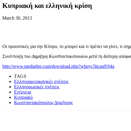
Κυπριακή και ελληνική κρίση
March 30, 2013
Οι προοπτικές για την Κύπρο, το μπορεί και τι πρέπει να γίνει, τι σ
Συνέντευξη του Δημήτρη Κωνσταντακόπουλου μετά τη δεύτερη απόφα
http://www.mediafire.com/download.php?whpyc5hcau93j4a
TAGS
Ελληνοαμερικανικές σχέσεις
Ελληνορωσικές σχέσεις
Ενέργεια
Κυπριακό
Κωνσταντακόπουλος Δημήτρης