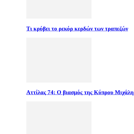
Τι κρύβει το ρεκόρ κερδών των τραπεζών
Αττίλας 74: Ο βιασμός της Κύπρου Μιχάλ