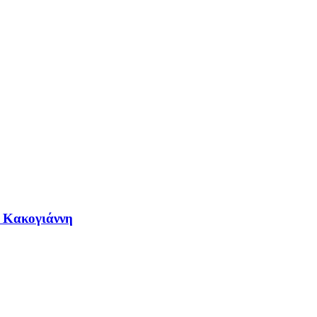
η Κακογιάννη