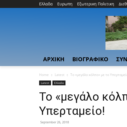
Ελλαδα
Ευρωπη
Εξωτερικη Πολιτικη
Διε
ΑΡΧΙΚΗ
ΒΙΟΓΡΑΦΙΚΟ
ΣΥΝ
Home
Latest
Το «μεγάλο κόλπο» με το Υπερταμεί
Latest
Ελλαδα
Το «μεγάλο κόλπ
Υπερταμείο!
September 26, 2018