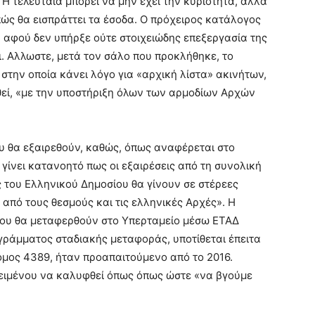
 Η τελευταία μπορεί να μην έχει την κυριότητα, αλλά
επώς θα εισπράττει τα έσοδα. Ο πρόχειρος κατάλογος
, αφού δεν υπήρξε ούτε στοιχειώδης επεξεργασία της
ι. Αλλωστε, μετά τον σάλο που προκλήθηκε, το
την οποία κάνει λόγο για «αρχική λίστα» ακινήτων,
θεί, «με την υποστήριξη όλων των αρμοδίων Αρχών
ου θα εξαιρεθούν, καθώς, όπως αναφέρεται στο
γίνει κατανοητό πως οι εξαιρέσεις από τη συνολική
ες του Ελληνικού Δημοσίου θα γίνουν σε στέρεες
από τους θεσμούς και τις ελληνικές Αρχές». Η
που θα μεταφερθούν στο Υπερταμείο μέσω ΕΤΑΔ
ράμματος σταδιακής μεταφοράς, υποτίθεται έπειτα
όμος 4389, ήταν προαπαιτούμενο από το 2016.
κειμένου να καλυφθεί όπως όπως ώστε «να βγούμε