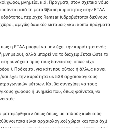
ί χώροι, μνημεία, κ.ά. Πράγματι, στον σχετικό νόμο
αιρούνται από τη μεταβίβαση κυριότητας στην ΕΤΑΔ
, υδρότοποι, περιοχές Ramsar (υδροβιότοποι διεθνούς
ί χώροι, αμιγώς δασικές εκτάσεις «και λοιπά πράγματα
 πως η ΕΤΑΔ μπορεί να μην έχει την κυριότητα ενός
 μνημείου), αλλά μπορεί να το διαχειρίζεται ώστε τα
 στη συνέχεια προς τους δανειστές, όπως είχε
έου!). Πρόκειται για κάτι που ούτως ή άλλως κάνει
ή/και έχει την κυριότητα σε 538 αρχαιολογικούς
ετραγωνικών μέτρων. Και θα συνεχίσει να τους
ογικούς χώρους ή μνημεία που, όπως φαίνεται, θα
νειστές.
ου μεταφέρθηκαν όπως όπως, με απλούς κωδικούς,
ύθυνοι ποια είναι αρχαιολογικοί χώροι και ποια όχι)