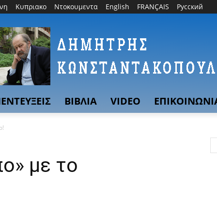
θνη
Κυπριακο
Ντοκουμεντα
English
FRANÇAIS
Русский
ΕΝΤΕΥΞΕΙΣ
ΒΙΒΛΙΑ
VIDEO
ΕΠΙΚΟΙΝΩΝΙ
ο!
ο» με το