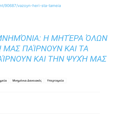
ent/90687/vazoyn-heri-sta-tameia
 ΜΝΗΜΌΝΙΑ: H ΜΗΤΈΡΑ ΌΛΩΝ
 ΜΑΣ ΠΑΊΡΝΟΥΝ ΚΑΙ ΤΑ
ΑΊΡΝΟΥΝ ΚΑΙ ΤΗΝ ΨΥΧΉ ΜΑΣ
μεία
Μνημόνια-Δανειακές
Υπερταμείο