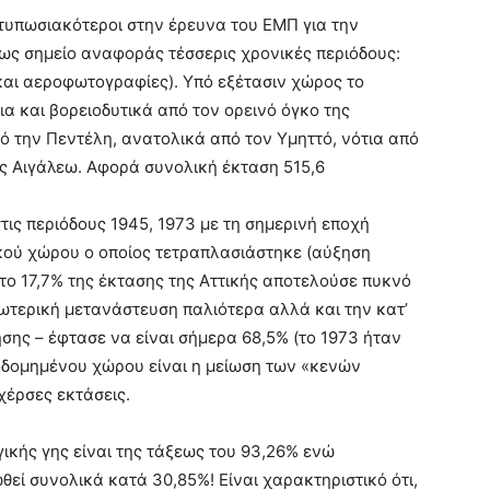
εντυπωσιακότεροι στην έρευνα του ΕΜΠ για την
 ως σημείο αναφοράς τέσσερις χρονικές περιόδους:
και αεροφωτογραφίες). Υπό εξέτασιν χώρος το
ια και βορειοδυτικά από τον ορεινό όγκο της
ό την Πεντέλη, ανατολικά από τον Υμηττό, νότια από
ος Αιγάλεω. Αφορά συνολική έκταση 515,6
ις περιόδους 1945, 1973 με τη σημερινή εποχή
κού χώρου ο οποίος τετραπλασιάστηκε (αύξηση
ς το 17,7% της έκτασης της Αττικής αποτελούσε πυκνό
σωτερική μετανάστευση παλιότερα αλλά και την κατ’
σης – έφτασε να είναι σήμερα 68,5% (το 1973 ήταν
οδομημένου χώρου είναι η μείωση των «κενών
 χέρσες εκτάσεις.
ικής γης είναι της τάξεως του 93,26% ενώ
θεί συνολικά κατά 30,85%! Είναι χαρακτηριστικό ότι,