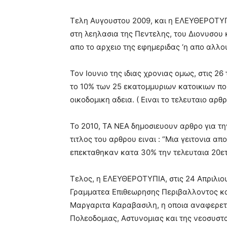
Τελη Αυγουστου 2009, και η ΕΛΕΥΘΕΡΟΤΥΠ
στη λεηλασια της Πεντελης, του Διονυσου 
απο το αρχειο της εφημεριδας ‘η απο αλλου
Τον Ιουνιο της ιδιας χρονιας ομως, στις 2
το 10% των 25 εκατομμυριων κατοικιων που
οικοδομικη αδεια. ( Ειναι το τελευταιο αρθ
Το 2010, ΤΑ ΝΕΑ δημοσιευουν αρθρο για τ
τιτλος του αρθρου ειναι : “Μια γειτονια απ
επεκταθηκαν κατα 30% την τελευταια 20ετι
Τελος, η ΕΛΕΥΘΕΡΟΤΥΠΙΑ, στις 24 Απριλιου,
Γραμματεα Επιθεωρησης Περιβαλλοντος κα
Μαργαριτα Καραβασιλη, η οποια αναφερετ
Πολεοδομιας, Αστυνομιας και της νεοσυστ