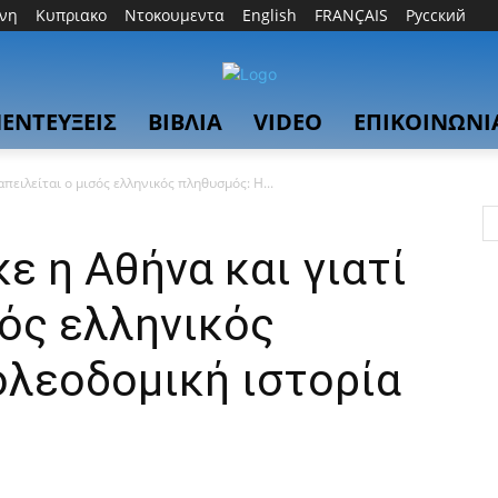
θνη
Κυπριακο
Ντοκουμεντα
English
FRANÇAIS
Русский
ΕΝΤΕΥΞΕΙΣ
ΒΙΒΛΙΑ
VIDEO
ΕΠΙΚΟΙΝΩΝΙ
απειλείται ο μισός ελληνικός πληθυσμός: Η...
 η Αθήνα και γιατί
σός ελληνικός
ολεοδομική ιστορία