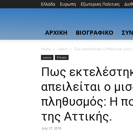
Ελλαδα
Ευρωπη
Εξωτερικη Πολιτικη
Διε
ΑΡΧΙΚΗ
ΒΙΟΓΡΑΦΙΚΟ
ΣΥΝ
Home
Latest
Πως εκτελέστηκε η Αθήνα και γιατί 
Latest
Ελλαδα
Πως εκτελέστηκε
απειλείται ο μι
πληθυσμός: Η π
της Αττικής.
July 27, 2018