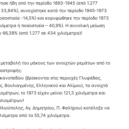
νησε ήδη από την περίοδο 1893-1945 (από 1.277
α 33,64%), συνεχίστηκε κατά την περίοδο 1945-1973
ποσοστιαία -14,5%) και κορυφώθηκε την περίοδο 1973
ιόμετρα ή ποσοστιαία – 40,9%). H συνολική μείωση
 66,38% (από 1.277 σε 434 χιλιόμετρα)!
η μεταβολή του μήκους των ανοιχτών ρεμάτων από το
ταστροφής:
κανοπεδίου (βρίσκονται στις περιοχές Γλυφάδας,
, Βουλιαγμένης, Ελληνικού και Αλίμου), τα ανοιχτά
ομέτρων, το 1973 είχαν μείνει 121,3 χιλιόμετρα και
ιλιομέτρων!
λιούπολης, Αγ. Δημητρίου, Π. Φαλήρου) κατέληξε να
λιόμετρα από τα 55,74 χιλιόμετρα.