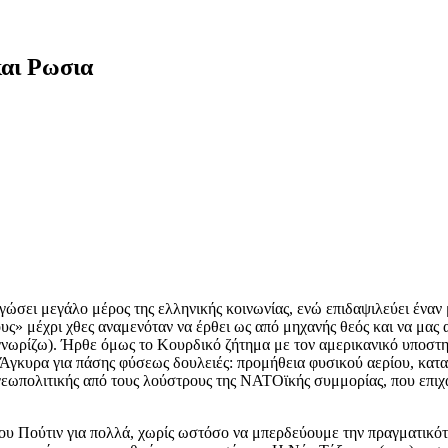
και Ρωσια
αγώσει μεγάλο μέρος της ελληνικής κοινωνίας, ενώ επιδαψιλεύει ένα
ς» μέχρι χθες αναμενόταν να έρθει ως από μηχανής θεός και να μας 
ο γνωρίζω). Ήρθε όμως το Κουρδικό ζήτημα με τον αμερικανικό υποστ
 Άγκυρα για πάσης φύσεως δουλειές: προμήθεια φυσικού αερίου, κα
πολιτικής από τους λούστρους της ΝΑΤΟϊκής συμμορίας, που επιχαί
υ Πούτιν για πολλά, χωρίς ωστόσο να μπερδεύουμε την πραγματικότη