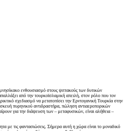
ν μνησίκακο ενθουσιασμό στους ψιττακούς των δυτικών
απαλλάξει από την τουρκοϊσλαμική απειλή, στον ρόλο που τον
ηρικτικό σχεδιασμό να μετατοπίσει την Ερντογανική Τουρκία στην
τασκευή πυρηνικού αντιδραστήρα, πώληση αντιαεροπορικών
ρουν για την διάψευση των – μεταφυσικών, είναι αλήθεια –
τα με τις φαντασιώσεις. Σήμερα αυτή η χώρα είναι το μοναδικό