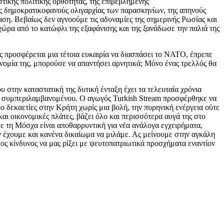
ικής πολιτικής ορθότητας, της επιβεβλημένης
ης δημοκρατικοφανούς ολιγαρχίας των παρασκηνίων, της απηνούς
ση. Βεβαίως δεν αγνοούμε τις αδυναμίες της σημερινής Ρωσίας και
ώρα από το κατώφλι της εξαφάνισης και της ξανάδωσε την παλιά της
ς προσφέρεται μια τέτοια ευκαιρία να διασπάσει το ΝΑΤΟ, έπρεπε
ονομία της, μπορούσε να απαντήσει αρνητικά; Μόνο ένας τρελλός θα
 στην καταστατική της δυτική ένταξη έχει τα τελευταία χρόνια
ήλ συμπεριλαμβανομένου. Ο αγωγός Turkish Stream προσφέρθηκε να
ο δεκαετίες στην Κρήτη χωρίς μια βολή, την πυρηνική ενέργεια ούτε
 οικονομικές πλάτες, βάζει όλο και περισσότερα αυγά της στο
ε τη Μόσχα είναι αποθαρρυντική για νέα ανάλογα εγχειρήματα,
ν έχουμε και κανένα δικαίωμα να μιλάμε. Ας μείνουμε στην αγκάλη
ιμος κίνδυνος να μας ρίξει με ψευτοπατριωτικά προσχήματα εναντίον