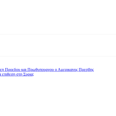
 χρεη Προεδου και Πρωθυπουργου ο Αμερικανος Πρεσβης
 επιθεση στη Συρια;