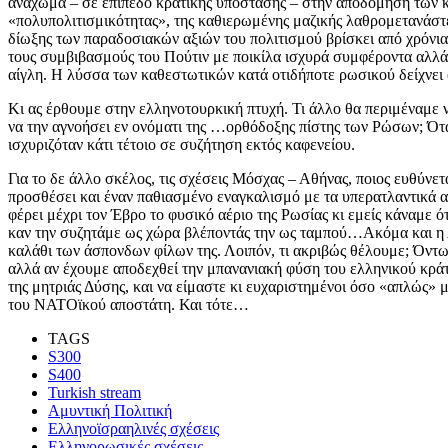
ανάχωμα – σε επίπεδο κρατικής υπόστασης – στην αποδόμηση των κο
«πολυπολιτισμικότητας», της καθιερωμένης μαζικής λαθρομετανάστε
δίωξης των παραδοσιακών αξιών του πολιτισμού βρίσκει από χρόνια
τους συμβιβασμούς του Πούτιν με ποικίλα ισχυρά συμφέροντα αλλά 
αίγλη. Η λύσσα των καθεστωτικών κατά οτιδήποτε ρωσικού δείχνει ό
Κι ας έρθουμε στην ελληνοτουρκική πτυχή. Τι άλλο θα περιμέναμε ν
να την αγνοήσει εν ονόματι της …ορθόδοξης πίστης των Ρώσων; Όταν
ισχυριζόταν κάτι τέτοιο σε συζήτηση εκτός καφενείου.
Για το δε άλλο σκέλος, τις σχέσεις Μόσχας – Αθήνας, ποιος ευθύνετ
προσθέσει και έναν παθιασμένο εναγκαλισμό με τα υπερατλαντικά 
φέρει μέχρι τον Έβρο το φυσικό αέριο της Ρωσίας κι εμείς κάναμε 
καν την συζητάμε ως χώρα βλέποντάς την ως ταμπού…Ακόμα και η Λε
καλάθι των άσπονδων φίλων της. Λοιπόν, τι ακριβώς θέλουμε; Όντω
αλλά αν έχουμε αποδεχθεί την μπανανιακή φύση του ελληνικού κράτο
της μητριάς Δύσης, και να είμαστε κι ευχαριστημένοι όσο «απλώς» μ
του ΝΑΤΟϊκού αποστάτη. Και τότε…
TAGS
S300
S400
Turkish stream
Αμυντική Πολιτική
Ελληνοϊσραηλινές σχέσεις
Ελληνορωσικές σχέσεις