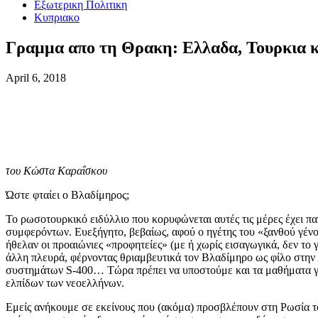
Εξωτερικη Πολιτικη
Κυπριακο
Γραμμα απο τη Θρακη: Ελλαδα, Τουρκια 
April 6, 2018
του Κώστα Καραΐσκου
Ώστε φταίει ο Βλαδίμηρος;
Το ρωσοτουρκικό ειδύλλιο που κορυφώνεται αυτές τις μέρες έχει π
συμφερόντων. Ευεξήγητο, βεβαίως, αφού ο ηγέτης του «ξανθού γένου
ήθελαν οι προαιώνιες «προφητείες» (με ή χωρίς εισαγωγικά, δεν τ
άλλη πλευρά, φέρνοντας θριαμβευτικά τον Βλαδίμηρο ως φίλο στην
συστημάτων S-400… Τώρα πρέπει να υποστούμε και τα μαθήματα γεω
ελπίδων των νεοελλήνων.
Εμείς ανήκουμε σε εκείνους που (ακόμα) προσβλέπουν στη Ρωσία το