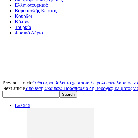
Ελληνοτουρκικά
Καραμανλής Κώστας
Κούρδοι
Κύπρος
Τουρκία
Φυσικό Αέριο
Previous article
Ο Θεος να βαλει το χερι του: Σε ρολο εκτελουντος
Next article
Υποθεση Σκριπαλ: Προσπαθεια δημιουργιας κλιματος για
Ελλαδα