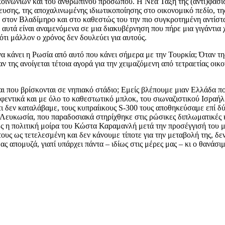
ινωνιών και του ανθρώπινου προσώπου. Η Νέα Τάξη της (αντι)φασιστ
υσης, της αποχαλινωμένης ιδιωτικοποίησης στο οικονομικό πεδίο, τ
 στον Βλαδίμηρο και στο καθεστώς του την πιο συγκροτημένη αντίστα
αυτά είναι αναμενόμενα σε μια διακυβέρνηση που πήρε μια γιγάντια χ
τι μάλλον ο χρόνος δεν δουλεύει για αυτούς.
α κάνει η Ρωσία από αυτό που κάνει σήμερα με την Τουρκία; Όταν τη
 της ανοίγεται τέτοια αγορά για την χειμαζόμενη από τετραετίας οικ
αι που βρίσκονται σε νηπιακό στάδιο; Εμείς βλέπουμε μιαν Ελλάδα που
αφεντικά και με όλο το καθεστωτικό μπλοκ, του σιωναζιστικού Ισρα
ότι δεν καταλάβαμε, τους κυπραίικους S-300 τους αποθηκεύσαμε επί δύ
υκωσία, που παραδοσιακά στηρίχθηκε στις ρώσικες διπλωματικές και
ς η πολιτική μοίρα του Κώστα Καραμανλή μετά την προσέγγισή του μ
υς ως τετελεσμένη και δεν κάνουμε τίποτε για την μεταβολή της, δε
ας απομυζά, γιατί υπάρχει πάντα – ιδίως στις μέρες μας – κι ο θανάσ