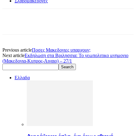
Σλαβομακεδόνες
Previous article
Ποσες Μακεδονιες υπαρχουν;
Next article
Εκδηλωση στα Βριλησσια: Το γεωπολιτικο μνημονιο
(Μακεδονια-Κυπρος-Αιγαιο) – 27/1
Ελλαδα