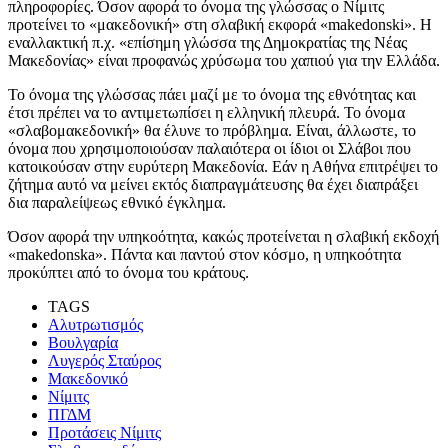
πληροφορίες. Όσον αφορά το όνομα της γλώσσας ο Νίμιτς
προτείνει το «μακεδονική» στη σλαβική εκφορά «makedonski». Η
εναλλακτική π.χ. «επίσημη γλώσσα της Δημοκρατίας της Νέας
Μακεδονίας» είναι προφανώς χρύσωμα του χαπιού για την Ελλάδα.
Το όνομα της γλώσσας πάει μαζί με το όνομα της εθνότητας και
έτσι πρέπει να το αντιμετωπίσει η ελληνική πλευρά. Το όνομα
«σλαβομακεδονική» θα έλυνε το πρόβλημα. Είναι, άλλωστε, το
όνομα που χρησιμοποιούσαν παλαιότερα οι ίδιοι οι Σλάβοι που
κατοικούσαν στην ευρύτερη Μακεδονία. Εάν η Αθήνα επιτρέψει το
ζήτημα αυτό να μείνει εκτός διαπραγμάτευσης θα έχει διαπράξει
δια παραλείψεως εθνικό έγκλημα.
Όσον αφορά την υπηκοότητα, κακώς προτείνεται η σλαβική εκδοχή
«makedonska». Πάντα και παντού στον κόσμο, η υπηκοότητα
προκύπτει από το όνομα του κράτους.
TAGS
Αλυτρωτισμός
Βουλγαρία
Λυγερός Σταύρος
Μακεδονικό
Νίμιτς
ΠΓΔΜ
Προτάσεις Νίμιτς