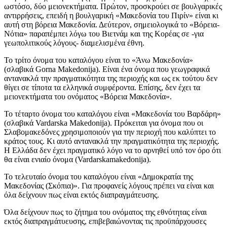
ωστόσο, δύο μειονεκτήματα. Πρώτον, προσκρούει σε βουλγαρικές
αντιρρήσεις, επειδή η βουλγαρική «Μακεδονία του Πιρίν» είναι κι
αυτή στη βόρεια Μακεδονία. Δεύτερον, σημειολογικά το «Βόρεια-
Νότια» παραπέμπει λόγω του Βιετνάμ και της Κορέας σε -για
γεωπολιτικούς λόγους- διαμελισμένα έθνη.
Το τρίτο όνομα του καταλόγου είναι το «Άνω Μακεδονία»
(σλαβικά Gorna Makedonija). Είναι ένα όνομα που γεωγραφικά
αντανακλά την πραγματικότητα της περιοχής και ως εκ τούτου δεν
θίγει σε τίποτα τα ελληνικά συμφέροντα. Επίσης, δεν έχει τα
μειονεκτήματα του ονόματος «Βόρεια Μακεδονία».
Το τέταρτο όνομα του καταλόγου είναι «Μακεδονία του Βαρδάρη»
(σλαβικά Vardarska Makedonija). Πρόκειται για όνομα που οι
Σλαβομακεδόνες χρησιμοποιούν για την περιοχή που καλύπτει το
κράτος τους. Κι αυτό αντανακλά την πραγματικότητα της περιοχής.
Η Ελλάδα δεν έχει πραγματικό λόγο να το αρνηθεί υπό τον όρο ότι
θα είναι ενιαίο όνομα (Vardarskamakedonija).
Το τελευταίο όνομα του καταλόγου είναι «Δημοκρατία της
Μακεδονίας (Σκόπια)». Για προφανείς λόγους πρέπει να είναι και
όλα δείχνουν πως είναι εκτός διαπραγμάτευσης.
Όλα δείχνουν πως το ζήτημα του ονόματος της εθνότητας είναι
εκτός διαπραγμάτυευσης, επιβεβαιώνοντας τις προϋπάρχουσες