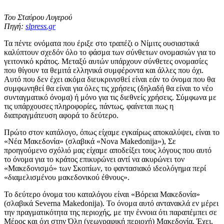
Του Σταύρου Λυγερού
Πηγή:
slpress.gr
Τα πέντε ονόματα που έριξε στο τραπέζι ο Νίμιτς ουσιαστικά
καλύπτουν σχεδόν όλο το φάσμα των σύνθετων ονομασιών για το
γειτονικό κράτος. Μεταξύ αυτών υπάρχουν σύνθετες ονομασίες
που θίγουν τα θεμιτά ελληνικά συμφέροντα και άλλες που όχι.
Αυτό που δεν έχει ακόμα διευκρινισθεί είναι εάν το όνομα που θα
συμφωνηθεί θα είναι για όλες τις χρήσεις (δηλαδή θα είναι το νέο
συνταγματικό όνομα) ή μόνο για τις διεθνείς χρήσεις. Σύμφωνα με
τις υπάρχουσες πληροφορίες, πάντως, φαίνεται πως η
διαπραγμάτευση αφορά το δεύτερο.
Πρώτο στον κατάλογο, όπως είχαμε εγκαίρως αποκαλύψει, είναι το
«Νέα Μακεδονία» (σλαβικά «Nova Makedonija»), Σε
προηγούμενο σχόλιό μας είχαμε αποδείξει τους λόγους που αυτό
το όνομα για το κράτος επικυρώνει αντί να ακυρώνει τον
«Μακεδονισμό» των Σκοπίων, το φαντασιακό ιδεολόγημα περί
«διαμελισμένου μακεδονικού έθνους».
Το δεύτερο όνομα του καταλόγου είναι «Βόρεια Μακεδονία»
(σλαβικά Severna Makedonija). Το όνομα αυτό αντανακλά εν μέρει
την πραγματικότητα της περιοχής, με την έννοια ότι παραπέμπει σε
Μέρος και όχι στην Όλη (γεωγραφική περιοχή) Μακεδονία. Έχει,