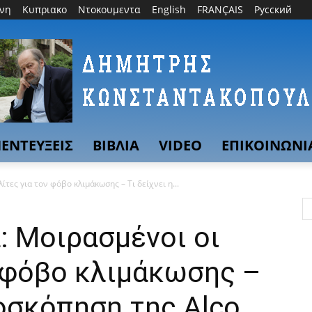
θνη
Κυπριακο
Ντοκουμεντα
English
FRANÇAIS
Русский
ΕΝΤΕΥΞΕΙΣ
ΒΙΒΛΙΑ
VIDEO
ΕΠΙΚΟΙΝΩΝΙ
τες για τον φόβο κλιμάκωσης – Τι δείχνει η...
: Μοιρασμένοι οι
ν φόβο κλιμάκωσης –
μοσκόπηση της Alco