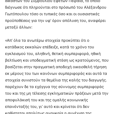
δικαστών του Συμβουλίου Εφετών Πειραιά, το οποίο
διέγνωσε ότι πληρούνται στο πρόσωπό του Αλέξανδρου
Γιωτόπουλου τόσο οι τυπικές όσο και οι ουσιαστικές
προϋποθέσεις για την υφ’ όρον απόλυση του, αναφέρει
μεταξύ άλλων:
«Απ’ όλα τα ανωτέρω στοιχεία προκύπτει ότι ο
κατάδικος εκκαλών επέδειξε, κατά το χρόνο του
εγκλεισμού του, αληθινή, θετική συμπεριφορά, ηθική
βελτίωση και υποδειγματική στάση ως κρατούμενος, που
βασίζεται στην πραγματική αποδοχή οικειοθελή τήρηση
εκ μέρους του των κανόνων συμπεριφοράς και αυτά τα
στοιχεία συνιστούν τα θεμέλια της καλής του διαγωγής.
παρέχουν δε τα εχέγγυα της σύννομης συμπεριφοράς
του και της μη τέλεσης εγκληματικών πράξεων μετά την
αποφυλάκισή του και της ομαλής κοινωνικής
επανένταξής του, γι’ αυτό και κρίνεται ότι δεν
καθίσταται απολύτως αναγκαία η συνέχιση της