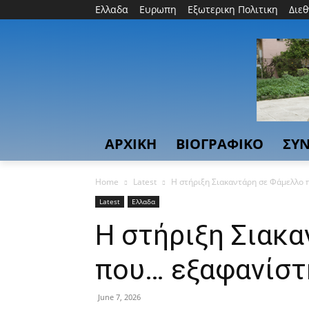
Ελλαδα
Ευρωπη
Εξωτερικη Πολιτικη
Διε
ΑΡΧΙΚΗ
ΒΙΟΓΡΑΦΙΚΟ
ΣΥΝ
Home
Latest
Η στήριξη Σιακαντάρη σε Φάμελλο
Latest
Ελλαδα
Η στήριξη Σιακ
που… εξαφανίστ
June 7, 2026