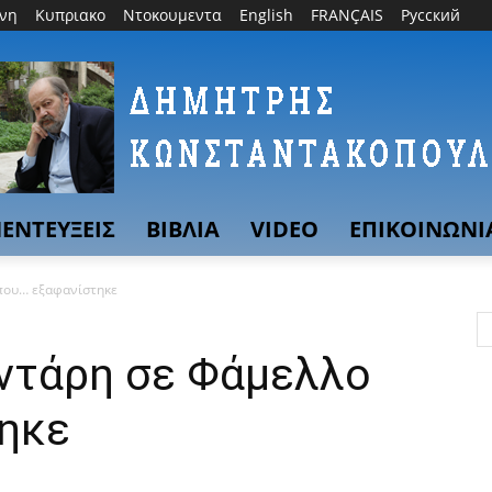
θνη
Κυπριακο
Ντοκουμεντα
English
FRANÇAIS
Русский
ΕΝΤΕΥΞΕΙΣ
ΒΙΒΛΙΑ
VIDEO
ΕΠΙΚΟΙΝΩΝΙ
 που… εξαφανίστηκε
αντάρη σε Φάμελλο
ηκε