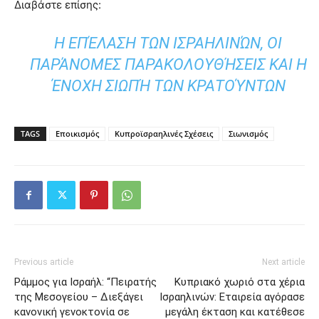
Διαβάστε επίσης:
Η ΕΠΈΛΑΣΗ ΤΩΝ ΙΣΡΑΗΛΙΝΏΝ, ΟΙ
ΠΑΡΆΝΟΜΕΣ ΠΑΡΑΚΟΛΟΥΘΉΣΕΙΣ ΚΑΙ Η
ΈΝΟΧΗ ΣΙΩΠΉ ΤΩΝ ΚΡΑΤΟΎΝΤΩΝ
TAGS
Εποικισμός
Κυπροϊσραηλινές Σχέσεις
Σιωνισμός
Previous article
Next article
Ράμμος για Ισραήλ: “Πειρατής
Κυπριακό χωριό στα χέρια
της Μεσογείου – Διεξάγει
Ισραηλινών: Εταιρεία αγόρασε
κανονική γενοκτονία σε
μεγάλη έκταση και κατέθεσε