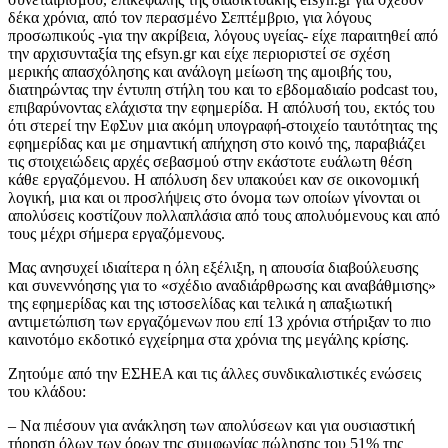
δέκα χρόνια, από τον περασμένο Σεπτέμβριο, για λόγους
προσωπικούς -για την ακρίβεια, λόγους υγείας- είχε παραιτηθεί από
την αρχισυνταξία της efsyn.gr και είχε περιοριστεί σε σχέση
μερικής απασχόλησης και ανάλογη μείωση της αμοιβής του,
διατηρώντας την έντυπη στήλη του και το εβδομαδιαίο podcast του,
επιβαρύνοντας ελάχιστα την εφημερίδα. Η απόλυσή του, εκτός του
ότι στερεί την ΕφΣυν μια ακόμη υπογραφή-στοιχείο ταυτότητας της
εφημερίδας και με σημαντική απήχηση στο κοινό της, παραβιάζει
τις στοιχειώδεις αρχές σεβασμού στην εκάστοτε ευάλωτη θέση
κάθε εργαζόμενου. Η απόλυση δεν υπακούει καν σε οικονομική
λογική, μια και οι προσλήψεις στο όνομα των οποίων γίνονται οι
απολύσεις κοστίζουν πολλαπλάσια από τους απολυόμενους και από
τους μέχρι σήμερα εργαζόμενους.
Μας ανησυχεί ιδιαίτερα η όλη εξέλιξη, η απουσία διαβούλευσης
και συνεννόησης για το «σχέδιο αναδιάρθρωσης και αναβάθμισης»
της εφημερίδας και της ιστοσελίδας και τελικά η απαξιωτική
αντιμετώπιση των εργαζόμενων που επί 13 χρόνια στήριξαν το πιο
καινοτόμο εκδοτικό εγχείρημα στα χρόνια της μεγάλης κρίσης.
Ζητούμε από την ΕΣΗΕΑ και τις άλλες συνδικαλιστικές ενώσεις
του κλάδου:
– Να πιέσουν για ανάκληση των απολύσεων και για ουσιαστική
τήρηση όλων των όρων της συμφωνίας πώλησης του 51% της