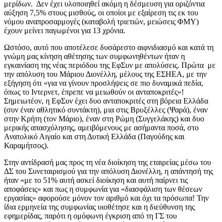
μερίδων. Δεν έχει υλοποιηθεί ακόμη η δέσμευση για οριζόντια
αύξηση 7,5% στους μισθούς, οι οποίοι με εξαίρεση τις εκ του
νόμου αναπροσαρμογές (καταβολή τριετιών, μειώσεις ΦΜΥ)
έχουν μείνει παγωμένοι για 13 χρόνια.
Ωστόσο, αυτό που αποτέλεσε δυσάρεστο αιφνιδιασμό και κατά τη
γνώμη μας κίνηση αθέτησης των συμφωνηθέντων ήταν η
εγκαινίαση της νέας περιόδου της ΕφΣυν με απολύσεις. Πρώτα με
την απόλυση του Μάριου Διονέλλη, μέλους της ΕΣΗΕΑ, με την
εξήγηση ότι «για να γίνουν προσλήψεις σε πιο δυναμικά πεδία,
όπως το Ιντερνετ, έπρεπε να μειωθούν οι ανταποκριτές»!
Σημειωτέον, η ΕφΣυν έχει δυο ανταποκριτές στη βόρεια Ελλάδα
(συν έναν αθλητικό συντάκτη), μια στις Βρυξέλλες (Ψαρά), έναν
στην Κρήτη (τον Μάριο), έναν στη Ρώμη (Συγγελάκης) και δυο
μερικής απασχόλησης, αμειβόμενους με ασήμαντα ποσά, στο
Ανατολικό Αιγαίο και στη Δυτική Ελλάδα (Παγούδης και
Καραμήτσος).
Στην αντίδρασή μας προς τη νέα διοίκηση της εταιρείας μέσω του
ΔΣ του Συνεταιρισμού για την απόλυση Διονέλλη, η απάντησή της
ήταν «με το 51% αυτή ασκεί διοίκηση και αυτή παίρνει τις
αποφάσεις» και πως η συμφωνία για «διασφάλιση των θέσεων
εργασίας» αφορούσε μόνον τον αριθμό και όχι τα πρόσωπα! Την
ίδια ερμηνεία της συμφωνίας υιοθέτησε και η διεύθυνση της
εφημερίδας, παρότι η ομόφωνη έγκριση από τη ΓΣ του