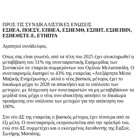
ΠΡΟΣ ΤΙΣ ΣΥΝΔΙΚΑΛΙΣΤΙΚΕΣ ΕΝΩΣΕΙΣ
ΕΣΗΕΑ, ΠΟΕΣΥ, ΕΠΗΕΑ, ΕΣΗΕΜΘ, ΕΣΠΗΤ,
ΕΣΗΕΠΗΝ
,
ΕΣΗΕΘΣΤΕ-Ε
, ΕΤΗΠΤΑ
Αγαπητοί συνάδελφοι,
Οπως σας είναι γνωστό, από τα τέλη του 2025 έχει ολοκληρωθεί η
μεταβίβαση του 51% της συνεταιριστικής Εφημερίδας των
Συντακτών σε εταιρεία συμφερόντων του Ομίλου Μελισσανίδη. Ο
συνεταιρισμός διατηρεί το 43% της εταιρείας «Ανεξάρτητα Μέσα
Μαζικής Ενημέρωσης», αλλά ο νέος βασικός μέτοχος έχει το
δικαίωμα μέχρι το 2028 να αποκτήσει και το υπόλοιπο των
μετοχών, με δέσμευση των συνεταιριστών να μη μεταβιβάσουν τα
μερίδιά τους μέχρι ο νέος συν-ιδιοκτήτης ασκήσει το δικαίωμα
προαίρεσης στο υπόλοιπο των μετοχών για την απόκτηση του
100%.
Στο νέο ΔΣ της εταιρείας ο βασικός μέτοχος έχει τέσσερα από τα
έξι μέλη. Ο συνεταιρισμός εκπροσωπείται από την πρόεδρό του,
ενώ στο ΔΣ συμμετέχει και ο εκλεγμένος διευθυντής της ΕφΣυν,
Σωτήρης Μανιάτης.