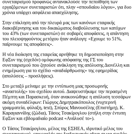
συνεταιρισμού προφανώς αντανακλούσε την πεποίθηση των
εργαζόμενων συνεταιριστών ότι, πλην «σπουδαίου λόγου», για δυο
χρόνια υπάρχει ασφάλεια απασχόλησης.
Στην επίκληση από την πλευρά μας των κανόνων εταιρικής
διακυβέρνησης και του δικαιώματος διαβούλευσης των κατόχων
του 43% (των συνεταιριστών) σε σοβαρές αποφάσεις, η απάντηση
του πλειοψηφούντος μετόχου ήταν ανάλογη: «Εχουμε το 51%,
παίρνουμε τις αποφάσεις».
Η νέα διοίκηση της εταιρείας αρνήθηκε τη δημοσιοποίηση στην
ΕφΣυν της (σχεδόν) ομόφωνης απόφασης της ΓΣ του
συνεταιρισμού που ζητούσε ανάκληση της απόλυσης Διονέλλη και
ενημέρωση για το σχέδιο «αναδιάρθρωσης» της εφημερίδας
(απολύσεις – προσλήψεις).
Στο μεταξύ μείναμε με την εντύπωση μιας προσωρινής
«αναστολής» του σχεδίου αυτού. Διαψευστήκαμε την περασμένη
Πέμπτη και Παρασκευή, όταν ανακοινώθηκε η απόλυση τεσσάρων
ακόμη συναδέλφων: Γιώργος Δημητρακόπουλος (νυχτερινή
γραμματεία, φύλαξη, text), Σπύρος Μανουσέλης (Επιστήμη), Κ.
Καραγιαννίδης (ζώδια), Τάσος Τσακίρογλου (στήλη στην έντυπη
ΕφΣυν και εβδομαδιαίο podcast «Ανάλυσέ το»).
Ο Τάσος Τσακίρογλου, μέλος της ΕΣΗΕΑ, ιδρυτικό μέλος του
συνεταιρισμού, επικεφαλής της διαδικτυακής efsyn.gr για σχεδόν