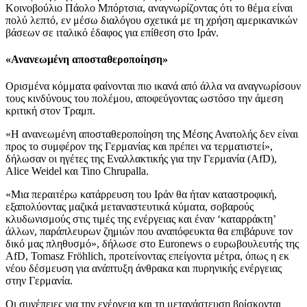
Κοινοβούλιο Πάολο Μπόρτσια, αναγνωρίζοντας ότι το θέμα είναι
πολύ λεπτό, εν μέσω διαλόγου σχετικά με τη χρήση αμερικανικών
βάσεων σε ιταλικό έδαφος για επίθεση στο Ιράν.
«Ανανεωμένη αποσταθεροποίηση»
Ορισμένα κόμματα φαίνονται πιο ικανά από άλλα να αναγνωρίσουν
τους κινδύνους του πολέμου, αποφεύγοντας ωστόσο την άμεση
κριτική στον Τραμπ.
«Η ανανεωμένη αποσταθεροποίηση της Μέσης Ανατολής δεν είναι
προς το συμφέρον της Γερμανίας και πρέπει να τερματιστεί»,
δήλωσαν οι ηγέτες της Εναλλακτικής για την Γερμανία (AfD),
Alice Weidel και Tino Chrupalla.
«Μια περαιτέρω κατάρρευση του Ιράν θα ήταν καταστροφική,
εξαπολύοντας μαζικά μεταναστευτικά κύματα, σοβαρούς
κλυδωνισμούς στις τιμές της ενέργειας και έναν ‘καταρράκτη’
άλλων, παράπλευρων ζημιών που αναπόφευκτα θα επιβάρυνε τον
δικό μας πληθυσμό», δήλωσε στο Euronews ο ευρωβουλευτής της
AfD, Tomasz Fröhlich, προτείνοντας επείγοντα μέτρα, όπως η εκ
νέου δέσμευση για ανάπτυξη άνθρακα και πυρηνικής ενέργειας
στην Γερμανία.
Οι συνέπειες για την ενέργεια και τη μετανάστευση βρίσκονται