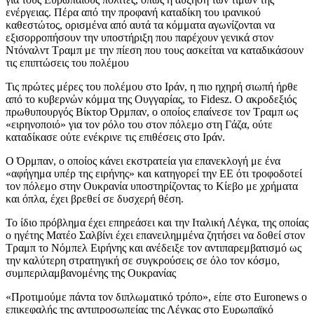
ενέργειας. Πέρα από την προφανή καταδίκη του ιρανικού
καθεστώτος, ορισμένα από αυτά τα κόμματα αγωνίζονται να
εξισορροπήσουν την υποστήριξη που παρέχουν γενικά στον
Ντόναλντ Τραμπ με την πίεση που τους ασκείται να καταδικάσουν
τις επιπτώσεις του πολέμου
Τις πρώτες μέρες του πολέμου στο Ιράν, η πιο ηχηρή σιωπή ήρθε
από το κυβερνών κόμμα της Ουγγαρίας, το Fidesz. Ο ακροδεξιός
πρωθυπουργός Βίκτορ Όρμπαν, ο οποίος επαίνεσε τον Τραμπ ως
«ειρηνοποιό» για τον ρόλο του στον πόλεμο στη Γάζα, ούτε
καταδίκασε ούτε ενέκρινε τις επιθέσεις στο Ιράν.
Ο Όρμπαν, ο οποίος κάνει εκστρατεία για επανεκλογή με ένα
«αφήγημα υπέρ της ειρήνης» και κατηγορεί την ΕΕ ότι τροφοδοτεί
τον πόλεμο στην Ουκρανία υποστηρίζοντας το Κίεβο με χρήματα
και όπλα, έχει βρεθεί σε δυσχερή θέση.
Το ίδιο πρόβλημα έχει επηρεάσει και την Ιταλική Λέγκα, της οποίας
ο ηγέτης Ματέο Σαλβίνι έχει επανειλημμένα ζητήσει να δοθεί στον
Τραμπ το Νόμπελ Ειρήνης και ανέδειξε τον αντιπαρεμβατισμό ως
την καλύτερη στρατηγική σε συγκρούσεις σε όλο τον κόσμο,
συμπεριλαμβανομένης της Ουκρανίας
«Προτιμούμε πάντα τον διπλωματικό τρόπο», είπε στο Euronews ο
επικεφαλής της αντιπροσωπείας της Λέγκας στο Ευρωπαϊκό