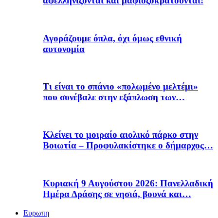
αφελληνίζονται και μαφιοζοκρατούνται!
Αγοράζουμε όπλα, όχι όμως εθνική
αυτονομία
Τι είναι το σπάνιο «πολωμένο μελτέμι»
που συνέβαλε στην εξάπλωση των…
Κλείνει το μοιραίο αιολικό πάρκο στην
Βοιωτία – Προφυλακίστηκε ο δήμαρχος…
Κυριακή 9 Αυγούστου 2026: Πανελλαδική
Ημέρα Δράσης σε νησιά, βουνά και…
Ευρωπη