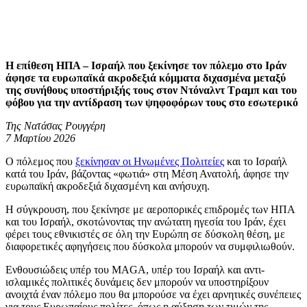
Η επίθεση ΗΠΑ – Ισραήλ που ξεκίνησε τον πόλεμο στο Ιράν
άφησε τα ευρωπαϊκά ακροδεξιά κόμματα διχασμένα μεταξύ
της συνήθους υποστήριξής τους στον Ντόναλντ Τραμπ και του
φόβου για την αντίδραση των ψηφοφόρων τους στο εσωτερικό
Της Νατάσας Ρουγγέρη
7 Μαρτίου 2026
Ο πόλεμος που
ξεκίνησαν οι Ηνωμένες Πολιτείες
και το Ισραήλ
κατά του Ιράν, βάζοντας «φωτιά» στη Μέση Ανατολή, άφησε την
ευρωπαϊκή ακροδεξιά διχασμένη και ανήσυχη.
Η σύγκρουση, που ξεκίνησε με αεροπορικές επιδρομές των ΗΠΑ
και του Ισραήλ, σκοτώνοντας την ανώτατη ηγεσία του Ιράν, έχει
φέρει τους εθνικιστές σε όλη την Ευρώπη σε δύσκολη θέση, με
διαφορετικές αφηγήσεις που δύσκολα μπορούν να συμφιλιωθούν.
Ενθουσιώδεις υπέρ του MAGA, υπέρ του Ισραήλ και αντι-
ισλαμικές πολιτικές δυνάμεις δεν μπορούν να υποστηρίξουν
ανοιχτά έναν πόλεμο που θα μπορούσε να έχει αρνητικές συνέπειες
για τους Ευρωπαίους πολίτες, όπως η αύξηση των τιμών της