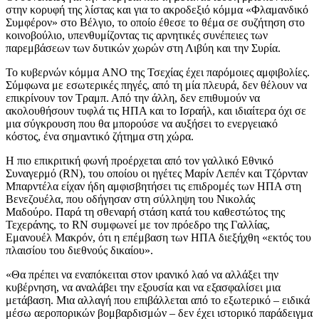
στην κορυφή της λίστας και για το ακροδεξιό κόμμα «Φλαμανδικό
Συμφέρον» στο Βέλγιο, το οποίο έθεσε το θέμα σε συζήτηση στο
κοινοβούλιο, υπενθυμίζοντας τις αρνητικές συνέπειες των
παρεμβάσεων των δυτικών χωρών στη Λιβύη και την Συρία.
Το κυβερνών κόμμα ANO της Τσεχίας έχει παρόμοιες αμφιβολίες.
Σύμφωνα με εσωτερικές πηγές, από τη μία πλευρά, δεν θέλουν να
επικρίνουν τον Τραμπ. Από την άλλη, δεν επιθυμούν να
ακολουθήσουν τυφλά τις ΗΠΑ και το Ισραήλ, και ιδιαίτερα όχι σε
μια σύγκρουση που θα μπορούσε να αυξήσει το ενεργειακό
κόστος, ένα σημαντικό ζήτημα στη χώρα.
Η πιο επικριτική φωνή προέρχεται από τον γαλλικό Εθνικό
Συναγερμό (RN), του οποίου οι ηγέτες Μαρίν Λεπέν και Τζόρνταν
Μπαρντέλα είχαν ήδη αμφισβητήσει τις επιδρομές των ΗΠΑ στη
Βενεζουέλα, που οδήγησαν στη σύλληψη του Νικολάς
Μαδούρο. Παρά τη σθεναρή στάση κατά του καθεστώτος της
Τεχεράνης, το RN συμφωνεί με τον πρόεδρο της Γαλλίας,
Εμανουέλ Μακρόν, ότι η επέμβαση των ΗΠΑ διεξήχθη «εκτός του
πλαισίου του διεθνούς δικαίου».
«Θα πρέπει να εναπόκειται στον ιρανικό λαό να αλλάξει την
κυβέρνηση, να αναλάβει την εξουσία και να εξασφαλίσει μια
μετάβαση. Μια αλλαγή που επιβάλλεται από το εξωτερικό – ειδικά
μέσω αεροπορικών βομβαρδισμών – δεν έχει ιστορικό παράδειγμα