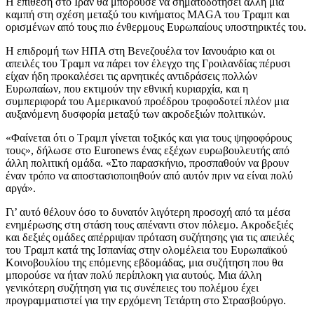
Η επίθεση στο Ιράν θα μπορούσε να σηματοδοτήσει άλλη μια
καμπή στη σχέση μεταξύ του κινήματος MAGA του Τραμπ και
ορισμένων από τους πιο ένθερμους Ευρωπαίους υποστηρικτές του.
Η επιδρομή των ΗΠΑ στη Βενεζουέλα τον Ιανουάριο και οι
απειλές του Τραμπ να πάρει τον έλεγχο της Γροιλανδίας πέρυσι
είχαν ήδη προκαλέσει τις αρνητικές αντιδράσεις πολλών
Ευρωπαίων, που εκτιμούν την εθνική κυριαρχία, και η
συμπεριφορά του Αμερικανού προέδρου τροφοδοτεί πλέον μια
αυξανόμενη δυσφορία μεταξύ των ακροδεξιών πολιτικών.
«Φαίνεται ότι ο Τραμπ γίνεται τοξικός και για τους ψηφοφόρους
τους», δήλωσε στο Euronews ένας εξέχων ευρωβουλευτής από
άλλη πολιτική ομάδα. «Στο παρασκήνιο, προσπαθούν να βρουν
έναν τρόπο να αποστασιοποιηθούν από αυτόν πριν να είναι πολύ
αργά».
Γι’ αυτό θέλουν όσο το δυνατόν λιγότερη προσοχή από τα μέσα
ενημέρωσης στη στάση τους απέναντι στον πόλεμο. Ακροδεξιές
και δεξιές ομάδες απέρριψαν πρόταση συζήτησης για τις απειλές
του Τραμπ κατά της Ισπανίας στην ολομέλεια του Ευρωπαϊκού
Κοινοβουλίου της επόμενης εβδομάδας, μια συζήτηση που θα
μπορούσε να ήταν πολύ περίπλοκη για αυτούς. Μια άλλη
γενικότερη συζήτηση για τις συνέπειες του πολέμου έχει
προγραμματιστεί για την ερχόμενη Τετάρτη στο Στρασβούργο.