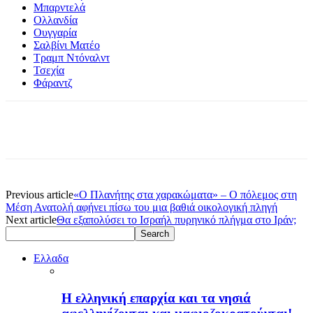
Μπαρντελά
Ολλανδία
Ουγγαρία
Σαλβίνι Ματέο
Τραμπ Ντόναλντ
Τσεχία
Φάραντζ
Previous article
«Ο Πλανήτης στα χαρακώματα» – Ο πόλεμος στη
Μέση Ανατολή αφήνει πίσω του μια βαθιά οικολογική πληγή
Next article
Θα εξαπολύσει το Ισραήλ πυρηνικό πλήγμα στο Ιράν;
Ελλαδα
H ελληνική επαρχία και τα νησιά