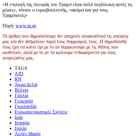
«Η επιλογή της πλευράς του Τραμπ είναι πολύ περίπλοκη αυτές τις
μέρες», τόνισε ο ευρωβουλευτής, «ακόμα και για τους
Τραμπιστές»
Πηγή:
www.in.gr
Τα άρθρα που δημοσιεύουμε δεν απηχούν αναγκαστικά τις απόψεις
μας και δεν δεσμεύουν παρά τους συγγραφείς τους. Η δημοσίευσή
τους έχει να κάνει όχι με το αν συμφωνούμε με τις θέσεις που
υιοθετούν, αλλά με το αν τα κρίνουμε ενδιαφέροντα για τους
αναγνώστες μας.
TAGS
AfD
RN
Άκρα Δεξιά
Βέλγιο
Γαλλία
Γερμανία
Γροιλανδία
Ευρωαμερικανικές Σχέσεις
Ιράν
Ισπανία
Ιταλία
Λεπέν Μαρίν