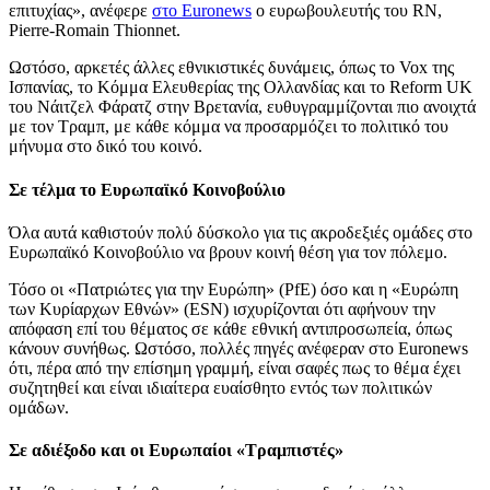
επιτυχίας», ανέφερε
στο Euronews
ο ευρωβουλευτής του RN,
Pierre-Romain Thionnet.
Ωστόσο, αρκετές άλλες εθνικιστικές δυνάμεις, όπως το Vox της
Ισπανίας, το Κόμμα Ελευθερίας της Ολλανδίας και το Reform UK
του Νάιτζελ Φάρατζ στην Βρετανία, ευθυγραμμίζονται πιο ανοιχτά
με τον Τραμπ, με κάθε κόμμα να προσαρμόζει το πολιτικό του
μήνυμα στο δικό του κοινό.
Σε τέλμα το Ευρωπαϊκό Κοινοβούλιο
Όλα αυτά καθιστούν πολύ δύσκολο για τις ακροδεξιές ομάδες στο
Ευρωπαϊκό Κοινοβούλιο να βρουν κοινή θέση για τον πόλεμο.
Τόσο οι «Πατριώτες για την Ευρώπη» (PfE) όσο και η «Ευρώπη
των Κυρίαρχων Εθνών» (ESN) ισχυρίζονται ότι αφήνουν την
απόφαση επί του θέματος σε κάθε εθνική αντιπροσωπεία, όπως
κάνουν συνήθως. Ωστόσο, πολλές πηγές ανέφεραν στο Euronews
ότι, πέρα ​​από την επίσημη γραμμή, είναι σαφές πως το θέμα έχει
συζητηθεί και είναι ιδιαίτερα ευαίσθητο εντός των πολιτικών
ομάδων.
Σε αδιέξοδο και οι Ευρωπαίοι «Τραμπιστές»