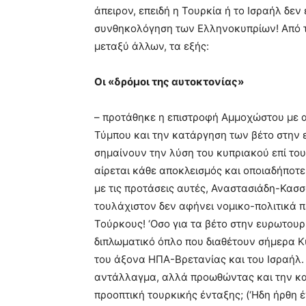
άπειρον, επειδή η Τουρκία ή το Ισραήλ δεν
συνθηκολόγηση των Ελληνοκυπρίων! Από τ
μεταξύ άλλων, τα εξής:
Οι «δρόμοι της αυτοκτονίας»
– προτάθηκε η επιστροφή Αμμοχώστου με α
Τύμπου και την κατάργηση των βέτο στην
σημαίνουν την λύση του κυπριακού επί του
αίρεται κάθε αποκλεισμός και οποιαδήποτ
με τις προτάσεις αυτές, Αναστασιάδη-Κασσο
τουλάχιστον δεν αφήνει νομικο-πολιτικά π
Τούρκους! ‘Οσο για τα βέτο στην ευρωτουρ
διπλωματικό όπλο που διαθέτουν σήμερα Κ
του άξονα ΗΠΑ-Βρετανίας και του Ισραήλ. 
αντάλλαγμα, αλλά προωθώντας και την κα
προοπτική τουρκικής ένταξης; (‘Ηδη ήρθη 