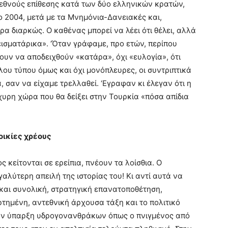
εθνούς επίθεσης κατά των δύο ελληνικών κρατών,
το 2004, μετά με τα Μνημόνια-Δανειακές και,
α διαρκώς. Ο καθένας μπορεί να λέει ότι θέλει, αλλά
εισματάρικα». ‘Όταν γράφαμε, προ ετών, περίπου
ουν να αποδειχθούν «κατάρα», όχι «ευλογία», ότι
λου τύπου όμως και όχι μονόπλευρες, οι συντριπτικά
 σαν να είχαμε τρελλαθεί. ‘Εγραφαν κι έλεγαν ότι η
χυρη χώρα που θα δείξει στην Τουρκία «πόσα απίδια
ικίες χρέους
ς κείτονται σε ερείπια, πνέουν τα λοίσθια. Ο
αλύτερη απειλή της ιστορίας του! Κι αντί αυτά να
αι συνολική, στρατηγική επανατοποθέτηση,
ρτημένη, αντεθνική άρχουσα τάξη και το πολιτικό
την ύπαρξη υδρογονανθράκων όπως ο πνιγμένος από