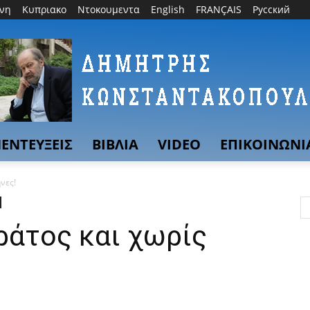
θνη
Κυπριακο
Ντοκουμεντα
English
FRANÇAIS
Русский
ΕΝΤΕΥΞΕΙΣ
ΒΙΒΛΙΑ
VIDEO
ΕΠΙΚΟΙΝΩΝΙ
νες!
ράτος και χωρίς