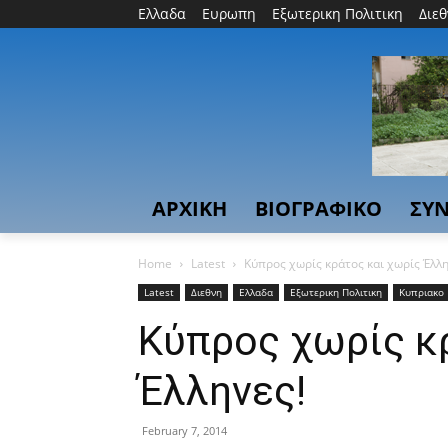
Ελλαδα
Ευρωπη
Εξωτερικη Πολιτικη
Διε
ΑΡΧΙΚΗ
ΒΙΟΓΡΑΦΙΚΟ
ΣΥΝ
Home
Latest
Κύπρος χωρίς κράτος και χωρίς Έλλη
Latest
Διεθνη
Ελλαδα
Εξωτερικη Πολιτικη
Κυπριακο
Κύπρος χωρίς κ
Έλληνες!
February 7, 2014