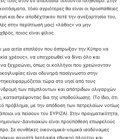
τες τους στον εν απελπισία τελούντα πληθυσμό. Στην
κοιτάσματα, τόσο αγριότερες θα είναι οι προσπάθειες
ησί και δεν αποδέχτηκαν ποτέ την ανεξαρτησία του,
ελές στην περίπτωσή μας) «λάθος» να μην
χθρός, ποιος είναι φίλος.
 μια αιτία επιπλέον που έσπρωξαν την Κύπρο να
ικία χρέους», να υποχρεωθεί να δίνει όλο και
έ να ξεχρεώνει, όπως οι κολλήγοι που χρεώνονταν
οκογλυφίας είναι οδυνηρά πασίγνωστο στην
στηκε/εφαρμόζεται τώρα στο νησί από τους
 συνδρομή των πάμπλουτων και απάτριδων ολιγαρχών
 καταστρέφοντας δια της υποδούλωσης. (Το ίδιο, ότι
κό πρόβλημα, με την απόδοση των πετρελαίων νοτίως
ποιοι να πείσουν τον ΣΥΡΙΖΑ). Στην πραγματικότητα,
Μνημονίων-Δανειακών είναι προϋπόθεση επωφελoύς
προ. Σε συνθήκες οικονομικά-νομικά ισοδύναμες
ράκων συνιστά λεηλασία εθνικού πλούτου και