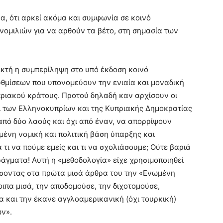
να, ότι αρκεί ακόμα και συμφωνία σε κοινό
ομιλιών για να αρθούν τα βέτο, στη σημασία των
δεκτή η συμπερίληψη στο υπό έκδοση κοινό
υθμίσεων που υπονομεύουν την ενιαία και μοναδική
υπριακού κράτους. Προτού δηλαδή καν αρχίσουν οι
ι των Ελληνοκυπρίων και της Κυπριακής Δημοκρατίας
από δύο λαούς και όχι από έναν, να απορρίψουν
μένη νομική και πολιτική βάση ύπαρξης και
τι να πούμε εμείς και τι να σχολιάσουμε; Ούτε βαριά
άγματα! Αυτή η «μεθοδολογία» είχε χρησιμοποιηθεί
σσοντας στα πρώτα μισά άρθρα του την «Ενωμένη
ιπα μισά, την αποδομούσε, την διχοτομούσε,
 και την έκανε αγγλοαμερικανική (όχι τουρκική)
ών».