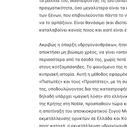
τα μαλλιά του, διασπείροντας τις (αυτ)απά
πραγματικότητα, όσο μεγαλύτερα είναι τα 
των ξένων, που επιβουλεύονται πάντα το ν
να το αρπάξουν. Είναι θανάσιμο (και ιδιοτ
καταλαβαίνει κανείς ποιος και γιατί είναι ε
Ακριβώς η ύπαρξη υδρογονανθράκων, ήταν
αποκτήσει μη βιώσιμο χρέος, να γίνει «απο
περισσότερα από τα έσοδά της, χωρίς ποτ
στους κοτζαμπάσηδες. Το φαινόμενο της τ
κυπριακή ιστορία. Αυτή η μέθοδος εφαρμό
«Πιστωτές» και τους «Προστάτες», με τη
της, υποδουλώνοντας δια της καταστροφής,
δηλαδή υπάρχει «μαγική λύση» στο ελληνι
της Κρήτης στη Noble, προσπαθούν τώρα κά
η αποτίναξη του αποικιοκρατικού ζυγού 
εκμετάλλευσης ορυκτών σε Ελλάδα και Κύ
προς κατοχή, η εκμετάλλευση υδρογονανθ