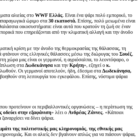
έματα αλιείας στο
WWF Ελλάς
. Είναι ένα ψάρι πολύ εμπορικό, το
αναπαραγωγικά ώριμο στα
30 εκατοστά.
Επίσης, πολύ μειωμένα είναι
 θαλάσσια οικοσυστήματα: είναι αυτά που κρατούν τη ζωή σε έναν
μπορικά που επηρεάζονται από την κλιματική αλλαγή και την άνοδο
ιματική κρίση με την άνοδο της θερμοκρασίας της θάλασσας, τη
υτά φτάνουν στις ελληνικές θάλασσες μέσω της διώρυγας του
Σουέζ
,
 χώρα μας είναι οι γερμανοί, η αγριόσαλπα, το λεοντόψαρο, ο
ξάπλωση στα
Δωδεκάνησα
και την
Κρήτη
», εξηγεί ο
κ.
ναλωθούν. Οι γερμανοί αποτελούν, ήδη, έδεσμα στα
Δωδεκάνησα,
 βοηθούν στη λειτουργία του εγκεφάλου. Επίσης, νόστιμα ψάρια
που προτείνουν οι περιβαλλοντικές οργανώσεις – η περίπτωση της
ς οδεύει στην εξαφάνιση
» λέει ο
Ανδρέας Ζάννες
. «Κάποιοι
ξαναρχίσει να δίνει ψάρια.
μμάτι της πολιτιστικής μας κληρονομιάς
,
της εθνικής μας
ρονομιάς. Και οι αλιείς δεν βγαίνουν απλώς για να πιάσουν ψάρια,