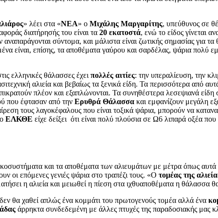
λιάρος
» λέει στα «
ΝΕΑ
» ο
Μιχάλης Μαργαρίτης
, υπεύθυνος σε θ
ναφοράς διατήρησής του είναι τα
20 εκατοστά
, ενώ το είδος γίνεται 
 αναπαράγονται σύντομα, και μάλιστα είναι ζωτικής σημασίας για τα
μένα είναι, επίσης, τα αποθέματα γαύρου και σαρδέλας, ψάρια πολύ ε
τις ελληνικές θάλασσες έχει
πολλές αιτίες
: την υπεραλίευση, την κλ
ασιτεχνική αλιεία και βεβαίως τα ξενικά είδη. Τα περισσότερα από α
ρατούν πλέον και εξαπλώνονται. Τα συνηθέστερα λεσεψιανά είδη στη
ού που έφτασαν από την
Ερυθρά Θάλασσα
και εμφανίζουν μεγάλη ε
ξαίρεση τους λαγοκέφαλους που είναι τοξικά ψάρια, μπορούν να κατα
το
ΕΛΚΘΕ
είχε δείξει ότι είναι πολύ πλούσια σε Ω6 λιπαρά οξέα που
ικοσυστήματα και τα αποθέματα των αλιευμάτων με μέτρα όπως αυτά 
ουν οι επόμενες γενιές ψάρια στο τραπέζι τους. «Ο
τομέας της αλιεία
τήσει η αλιεία και μειωθεί η πίεση στα ιχθυαποθέματα η θάλασσα θα 
, δεν θα χαθεί απλώς ένα κομμάτι του πρωτογενούς τομέα αλλά ένα
κο
άδας
άρρηκτα συνδεδεμένη με άλλες πτυχές της παραδοσιακής μας κλη