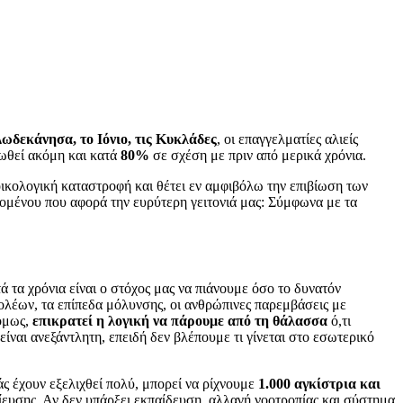
ωδεκάνησα, το Ιόνιο, τις Κυκλάδες
, οι επαγγελματίες αλιείς
ιωθεί ακόμη και κατά
80%
σε σχέση με πριν από μερικά χρόνια.
 οικολογική καταστροφή και θέτει εν αμφιβόλω την επιβίωση των
ινομένου που αφορά την ευρύτερη γειτονιά μας: Σύμφωνα με τα
τά τα χρόνια είναι ο στόχος μας να πιάνουμε όσο το δυνατόν
ολέων, τα επίπεδα μόλυνσης, οι ανθρώπινες παρεμβάσεις με
 όμως,
επικρατεί η λογική να πάρουμε από τη θάλασσα
ό,τι
ίναι ανεξάντλητη, επειδή δεν βλέπουμε τι γίνεται στο εσωτερικό
άς έχουν εξελιχθεί πολύ, μπορεί να ρίχνουμε
1.000 αγκίστρια και
λίευσης. Αν δεν υπάρξει εκπαίδευση, αλλαγή νοοτροπίας και σύστημα