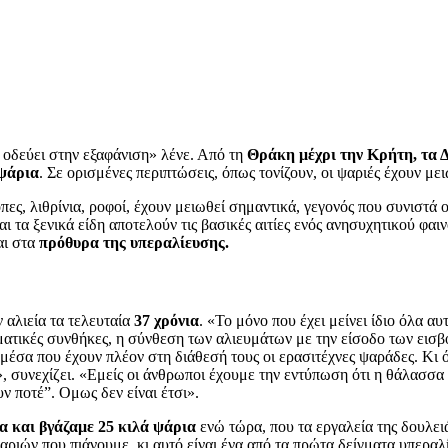
οδεύει στην εξαφάνιση» λένε. Από τη
Θράκη μέχρι την Κρήτη, τα Δ
 ψάρια
. Σε ορισμένες περιπτώσεις, όπως τονίζουν, οι ψαριές έχουν με
πες, λιθρίνια, ροφοί, έχουν μειωθεί σημαντικά, γεγονός που συνιστά
 τα ξενικά είδη αποτελούν τις βασικές αιτίες ενός ανησυχητικού φα
αι στα
πρόθυρα της υπεραλίευσης.
 αλιεία τα τελευταία
37 χρόνια
. «Το μόνο που έχει μείνει ίδιο όλα αυ
ιματικές συνθήκες, η σύνθεση των αλιευμάτων με την είσοδο των εισβ
 μέσα που έχουν πλέον στη διάθεσή τους οι ερασιτέχνες ψαράδες. Κι
 συνεχίζει. «Εμείς οι άνθρωποι έχουμε την εντύπωση ότι η θάλασσα ε
ν ποτέ”. Ομως δεν είναι έτσι».
α και βγάζαμε 25 κιλά ψάρια
ενώ τώρα, που τα εργαλεία της δουλει
ψαριών που πιάνουμε, κι αυτό είναι ένα από τα πρώτα δείγματα υπερα