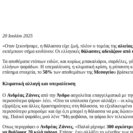
20 Ιουλίου 2025
«Οταν ξεκινήσαμε, η θάλασσα είχε ζωή, πλέον ο τομέας της
αλιείας
εκπέμπουν σήμα κινδύνου: Οι ελληνικές
θάλασσες αδειάζουν από
Τα αποθέματα ντόπιων ειδών, και κυρίως μπακαλιάροι, σαρδέλες, γό
ελλήνων ψαράδων. Η υπεραλίευση, η κλιματική κρίση, η ρύπανση και
επίσημα στοιχεία, το
58%
των αποθεμάτων της
Μεσογείο
υ βρίσκετ
Κλιματική αλλαγή και υπεραλίευση
O
Ανδρέας Ζάννες
από την
Άνδρο
ασχολείται επαγγελματικά με την
περισσότερα ψάρια» λέει. «Ολα τα υπόλοιπα έχουν αλλάξει – οι κλ
εξορύξεις και άλλες δραστηριότητες στη θάλασσα, τα εξειδικευμένα
περισσότερο μπορούμε και όχι ό,τι μπορεί η θάλασσα να μας δώσει»,
της. Παλιοί ψαράδες μού λένε “Μη φοβάσαι, τα ψάρια δεν τελειώνου
Οπως περιγράφει ο
Ανδρέας Ζάννες
, «Παλιά ρίχναμε
300 αγκίστρι
να βγάζουμε 20 κιλά ψάρια.
Επίσης, έχει αλλάξει το μέγεθος των 