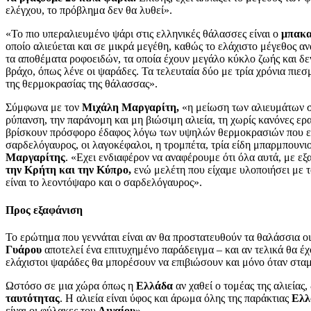
ελέγχου, το πρόβλημα δεν θα λυθεί».
«Το πιο υπεραλιευμένο ψάρι στις ελληνικές θάλασσες είναι ο
μπακα
οποίο αλιεύεται και σε μικρά μεγέθη, καθώς το ελάχιστο μέγεθος α
τα αποθέματα ροφοειδών, τα οποία έχουν μεγάλο κύκλο ζωής και δεν
βράχο, όπως λένε οι ψαράδες. Τα τελευταία δύο με τρία χρόνια πιεσ
της θερμοκρασίας της θάλασσας».
Σύμφωνα με τον
Μιχάλη Μαργαρίτη,
«η μείωση των αλιευμάτων σ
ρύπανση, την παράνομη και μη βιώσιμη αλιεία, τη χωρίς κανόνες ερ
βρίσκουν πρόσφορο έδαφος λόγω των υψηλών θερμοκρασιών που επικ
σαρδελόγαυρος, οι λαγοκέφαλοι, η τρομπέτα, τρία είδη μπαρμπουνι
Μαργαρίτης
. «Εχει ενδιαφέρον να αναφέρουμε ότι όλα αυτά, με ε
την Κρήτη και την Κύπρο,
ενώ μελέτη που είχαμε υλοποιήσει με 
είναι το λεοντόψαρο και ο σαρδελόγαυρος».
Προς εξαφάνιση
Το ερώτημα που γεννάται είναι αν θα προστατευθούν τα θαλάσσια ο
Γυάρου
αποτελεί ένα επιτυχημένο παράδειγμα – και αν τελικά θα έχ
ελάχιστοι ψαράδες θα μπορέσουν να επιβιώσουν και μόνο όταν σταμα
Ωστόσο σε μια χώρα όπως η
Ελλάδα
αν χαθεί ο τομέας της αλιείας
ταυτότητας
. Η αλιεία είναι ύφος και άρωμα όλης της παράκτιας
Ελλ
είναι οι φύλακες του
Αιγαίου
».