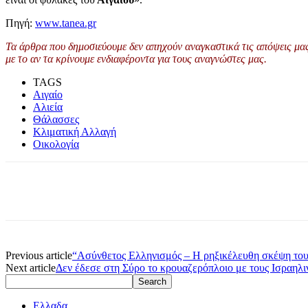
Πηγή:
www.tanea.gr
Τα άρθρα που δημοσιεύουμε δεν απηχούν αναγκαστικά τις απόψεις μας 
με το αν τα κρίνουμε ενδιαφέροντα για τους αναγνώστες μας.
TAGS
Αιγαίο
Αλιεία
Θάλασσες
Κλιματική Αλλαγή
Οικολογία
Previous article
“Ασύνθετος Ελληνισμός – Η ρηξικέλευθη σκέψη το
Next article
Δεν έδεσε στη Σύρο το κρουαζερόπλοιο με τους Ισραηλι
Ελλαδα