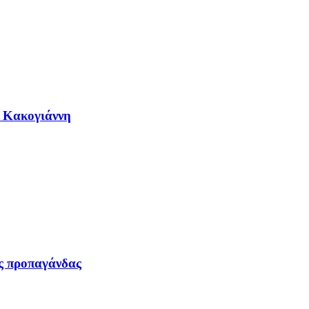
η Κακογιάννη
ας προπαγάνδας