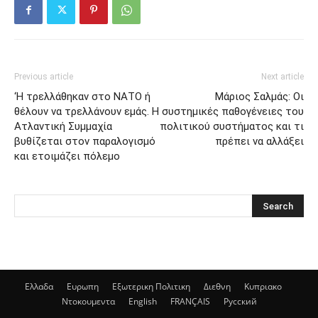
Previous article
Next article
‘Η τρελλάθηκαν στο ΝΑΤΟ ή
Μάριος Σαλμάς: Οι
θέλουν να τρελλάνουν εμάς. Η
συστημικές παθογένειες του
Ατλαντική Συμμαχία
πολιτικού συστήματος και τι
βυθίζεται στον παραλογισμό
πρέπει να αλλάξει
και ετοιμάζει πόλεμο
Ελλαδα
Ευρωπη
Εξωτερικη Πολιτικη
Διεθνη
Κυπριακο
Ντοκουμεντα
English
FRANÇAIS
Русский