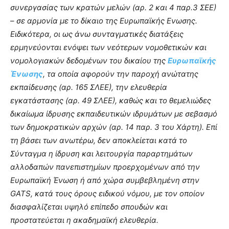
συνεργασίας των κρατών μελών (αρ. 2 και 4 παρ.3 ΣΕΕ)
– σε αρμονία με το δίκαιο της Ευρωπαϊκής Ενωσης.
Ειδικότερα, οι ως άνω συνταγματικές διατάξεις
ερμηνεύονται ενόψει των νεότερων νομοθετικών και
νομολογιακών δεδομένων του δικαίου της
Ευρωπαϊκής
Ένωσης
, τα οποία αφορούν την παροχή ανώτατης
εκπαίδευσης (αρ. 165 ΣΛΕΕ), την ελευθερία
εγκατάστασης (αρ. 49 ΣΛΕΕ), καθώς και το θεμελιώδες
δικαίωμα ίδρυσης εκπαιδευτικών ιδρυμάτων με σεβασμό
των δημοκρατικών αρχών (αρ. 14 παρ. 3 του Χάρτη). Επί
τη βάσει των ανωτέρω, δεν αποκλείεται κατά το
Σύνταγμα η ίδρυση και λειτουργία παραρτημάτων
αλλοδαπών πανεπιστημίων προερχομένων από την
Ευρωπαϊκή Ένωση ή από χώρα συμβεβλημένη στην
GATS, κατά τους όρους ειδικού νόμου, με τον οποίον
διασφαλίζεται υψηλό επίπεδο σπουδών και
προστατεύεται η ακαδημαϊκή ελευθερία.