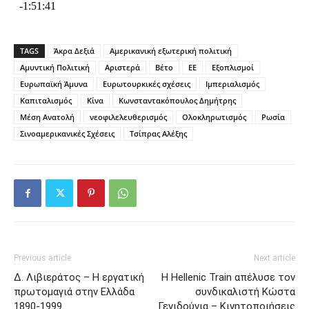
TAGS
Άκρα Δεξιά
Αμερικανική εξωτερική πολιτική
Αμυντική Πολιτική
Αριστερά
Βέτο
ΕΕ
Εξοπλισμοί
Ευρωπαϊκή Άμυνα
Ευρωτουρκικές σχέσεις
Ιμπεριαλισμός
Καπιταλισμός
Κίνα
Κωνσταντακόπουλος Δημήτρης
Μέση Ανατολή
νεοφιλελευθερισμός
Ολοκληρωτισμός
Ρωσία
Σινοαμερικανικές Σχέσεις
Τσίπρας Αλέξης
Previous article
Next article
Δ. Λιβιεράτος – Η εργατική
Η Hellenic Train απέλυσε τον
πρωτομαγιά στην Ελλάδα
συνδικαλιστή Κώστα
1890-1999
Γενιδούνια – Κινητοποιήσεις