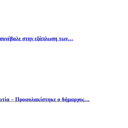
υ συνέβαλε στην εξάπλωση των…
οιωτία – Προφυλακίστηκε ο δήμαρχος…