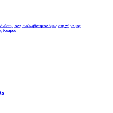
ρένθετη μάνα, εγκλωβίστηκαν όμως στη χώρα μας
δας-Κύπρου
ία