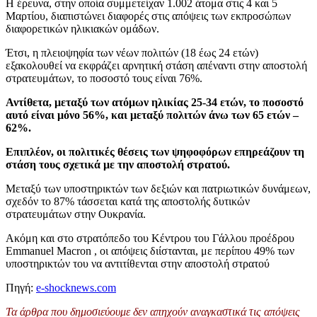
Η έρευνα, στην οποία συμμετείχαν 1.002 άτομα στις 4 και 5
Μαρτίου, διαπιστώνει διαφορές στις απόψεις των εκπροσώπων
διαφορετικών ηλικιακών ομάδων.
Έτσι, η πλειοψηφία των νέων πολιτών (18 έως 24 ετών)
εξακολουθεί να εκφράζει αρνητική στάση απέναντι στην αποστολή
στρατευμάτων, το ποσοστό τους είναι 76%.
Αντίθετα, μεταξύ των ατόμων ηλικίας 25-34 ετών, το ποσοστό
αυτό είναι μόνο 56%, και μεταξύ πολιτών άνω των 65 ετών –
62%.
Επιπλέον, οι πολιτικές θέσεις των ψηφοφόρων επηρεάζουν τη
στάση τους σχετικά με την αποστολή στρατού.
Μεταξύ των υποστηρικτών των δεξιών και πατριωτικών δυνάμεων,
σχεδόν το 87% τάσσεται κατά της αποστολής δυτικών
στρατευμάτων στην Ουκρανία.
Ακόμη και στο στρατόπεδο του Κέντρου του Γάλλου προέδρου
Emmanuel Macron , οι απόψεις διίστανται, με περίπου 49% των
υποστηρικτών του να αντιτίθενται στην αποστολή στρατού
Πηγή:
e-shocknews.com
Τα άρθρα που δημοσιεύουμε δεν απηχούν αναγκαστικά τις απόψεις