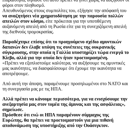
φόροι στον πληθυσμό.
Απευθυνόμενος στους συμπολίτες του, εξήγησε την απόφασή του
να αναζητήσει νέα χρηματοδότηση με την παρουσία πολλών
απειλών στον κόσμο,
είτε πρόκειται για την υποτιθέμενη
αυξανόμενη απειλή από τη Ρωσία είτε για τη συνεχιζόμενη απειλή
της διεθνούς τρομοκρατίας.
Παραδέχτηκε επίσης ότι το προηγούμενο σχέδιο αμυντικών
δαπανών δεν έλαβε υπόψη τις συνέπειες της ουκρανικής
σύγκρουσης, στην οποία η Γαλλία υποστηρίζει τώρα ενεργά το
Κίεβο, αλλά για την οποία δεν ήταν προετοιμασμένη.
«Πρέπει να εξοπλιστούμε καλύτερα, να αυξήσουμε τις αμυντικές
μας ικανότητες, να διασφαλίσουμε ότι έχουμε την ικανότητα να
αποτρέψουμε.
Από αυτή την άποψη, παραμένουμε προσηλωμένοι στο ΝΑΤΟ και
τη συνεργασία μας με τις ΗΠΑ.
Αλλά πρέπει να κάνουμε περισσότερα, για να ενισχύσουμε την
ανεξαρτησία μας στον τομέα της άμυνας και της ασφάλειας»,
σημείωσε.
Πρόσθεσε ότι ενώ οι ΗΠΑ παραμένουν σύμμαχος της
Ευρώπης, θα πρέπει να προετοιμαστούν για μια πιθανή
αποδυνάμωση της υποστήριξης από την Ουάσιγκτον.