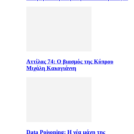
Αττίλας 74: Ο βιασμός της Κύπρου
Μιχάλη Κακογιάννη
Data Poisoning: Η νέα μάχη της