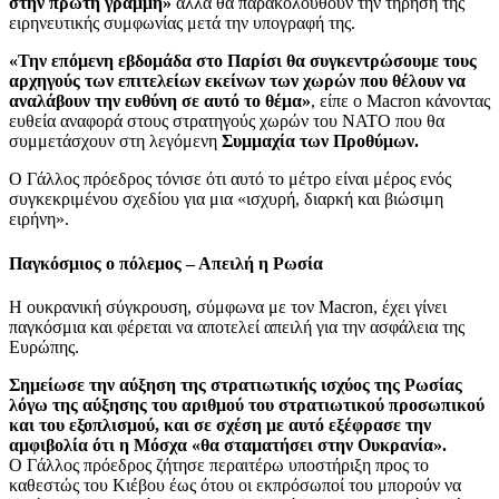
στην πρώτη γραμμή»
αλλά θα παρακολουθούν την τήρηση της
ειρηνευτικής συμφωνίας μετά την υπογραφή της.
«Την επόμενη εβδομάδα στο Παρίσι θα συγκεντρώσουμε τους
αρχηγούς των επιτελείων εκείνων των χωρών που θέλουν να
αναλάβουν την ευθύνη σε αυτό το θέμα»
, είπε ο Macron κάνοντας
ευθεία αναφορά στους στρατηγούς χωρών του ΝΑΤΟ που θα
συμμετάσχουν στη λεγόμενη
Συμμαχία των Προθύμων.
Ο Γάλλος πρόεδρος τόνισε ότι αυτό το μέτρο είναι μέρος ενός
συγκεκριμένου σχεδίου για μια «ισχυρή, διαρκή και βιώσιμη
ειρήνη».
Παγκόσμιος ο πόλεμος – Απειλή η Ρωσία
Η ουκρανική σύγκρουση, σύμφωνα με τον Macron, έχει γίνει
παγκόσμια και φέρεται να αποτελεί απειλή για την ασφάλεια της
Ευρώπης.
Σημείωσε την αύξηση της στρατιωτικής ισχύος της Ρωσίας
λόγω της αύξησης του αριθμού του στρατιωτικού προσωπικού
και του εξοπλισμού, και σε σχέση με αυτό εξέφρασε την
αμφιβολία ότι η Μόσχα «θα σταματήσει στην Ουκρανία».
Ο Γάλλος πρόεδρος ζήτησε περαιτέρω υποστήριξη προς το
καθεστώς του Κιέβου έως ότου οι εκπρόσωποί του μπορούν να