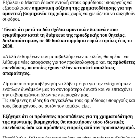
Εξάλλου ο Macron έδωσε εντολή στους αρμόδιους υπουργούς να
εξασφαλίσουν
σημαντική αύξηση της χρηματοδότησης για την
αμυντική βιομηχανία της χώρα
ς χωρίς να χρειάζεται να αυξηθούν
οι φόροι.
Τόνισε ότι μετά τα δύο σχέδια αμυντικών δαπανών που
εγκρίθηκαν κατά τη διάρκεια της προεδρικής του θητείας,
διπλασιάστηκαν, σε 60 δισεκατομμύρια ευρώ ετησίως έως το
2030.
«Αλλά δεδομένων των μεταβαλλόμενων απειλών, θα πρέπει να
λάβουμε νέες αποφάσεις για τον προϋπολογισμό και τις
πρόσθετες
επενδύσεις, οι οποίες έχουν πλέον καταστεί απολύτως
απαραίτητες.
Ζήτησα από την κυβέρνηση να λάβει μέτρα για την ενίσχυση των
ενόπλων δυνάμεών μας το συντομότερο δυνατό και να επιταχύνει
την εκβιομηχάνιση όλων των περιοχών μας.
Τις επόμενες ημέρες θα συγκαλέσω τους αρμόδιους υπουργούς και
τους βιομηχάνους σε αυτόν τον τομέα», είπε.
Εξήγησε ότι οι πρόσθετες προσπάθειες για τη χρηματοδότηση
της αμυντικής βιομηχανίας θα απαιτήσουν τόσο ιδιωτικές
επενδύσεις όσο και πρόσθετες εισροές από τον προϋπολογισμό.
Παράλληλα, δήλωσε ότι αυτό πρέπει να γίνει χωρίς να αυξηθούν οι