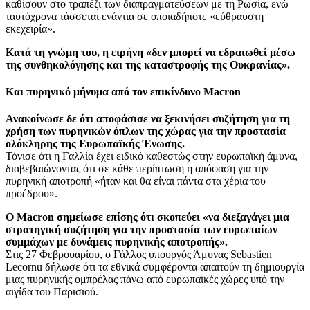
καθίσουν στο τραπέζι των διαπραγματεύσεων με τη Ρωσία, ενώ
ταυτόχρονα τάσσεται ενάντια σε οποιαδήποτε «εύθραυστη
εκεχειρία».
Κατά τη γνώμη του, η ειρήνη «δεν μπορεί να εδραιωθεί μέσω
της συνθηκολόγησης και της καταστροφής της Ουκρανίας».
Και πυρηνικό μήνυμα από τον επικίνδυνο Macron
Ανακοίνωσε δε ότι αποφάσισε να ξεκινήσει συζήτηση για τη
χρήση των πυρηνικών όπλων της χώρας για την προστασία
ολόκληρης της Ευρωπαϊκής Ένωσης.
Τόνισε ότι η Γαλλία έχει ειδικό καθεστώς στην ευρωπαϊκή άμυνα,
διαβεβαιώνοντας ότι σε κάθε περίπτωση η απόφαση για την
πυρηνική αποτροπή «ήταν και θα είναι πάντα στα χέρια του
προέδρου».
Ο Macron σημείωσε επίσης ότι σκοπεύει «να διεξαγάγει μια
στρατηγική συζήτηση για την προστασία των ευρωπαίων
συμμάχων με δυνάμεις πυρηνικής αποτροπής».
Στις 27 Φεβρουαρίου, ο Γάλλος υπουργός Άμυνας Sebastien
Lecornu δήλωσε ότι τα εθνικά συμφέροντα απαιτούν τη δημιουργία
μιας πυρηνικής ομπρέλας πάνω από ευρωπαϊκές χώρες υπό την
αιγίδα του Παρισιού.