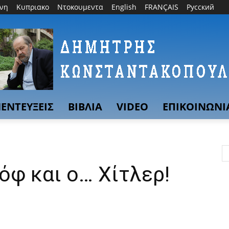
θνη
Κυπριακο
Ντοκουμεντα
English
FRANÇAIS
Русский
ΕΝΤΕΥΞΕΙΣ
ΒΙΒΛΙΑ
VIDEO
ΕΠΙΚΟΙΝΩΝΙ
όφ και ο… Χίτλερ!