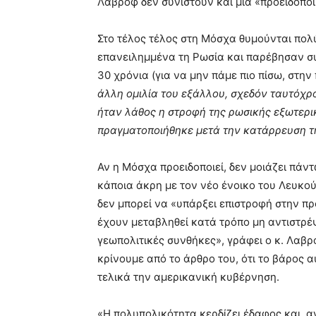
Λαβρόφ δεν συνιστούν και μια «προειδοποί
Στο τέλος τέλος στη Μόσχα θυμούνται πο
επανειλημμένα τη Ρωσία και παρέβησαν συ
30 χρόνια (για να μην πάμε πιο πίσω, στη
άλλη ομιλία του εξάλλου, σχεδόν ταυτόχρ
ήταν λάθος η στροφή της ρωσικής εξωτερικ
πραγματοποιήθηκε μετά την κατάρρευση τη
Αν η Μόσχα προειδοποιεί, δεν μοιάζει πάντ
κάποια άκρη με τον νέο ένοικο του Λευκού 
δεν μπορεί να «υπάρξει επιστροφή στην π
έχουν μεταβληθεί κατά τρόπο μη αντιστρέψ
γεωπολιτικές συνθήκες», γράφει ο κ. Λαβρ
κρίνουμε από το άρθρο του, ότι το βάρος
τελικά την αμερικανική κυβέρνηση.
«Η πολυπολικότητα κερδίζει έδαφος και, αν