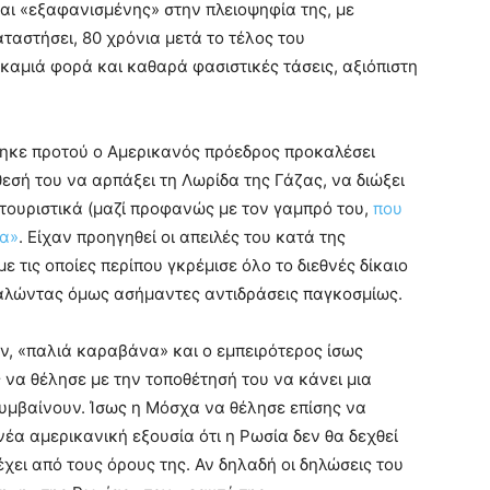
και «εξαφανισμένης» στην πλειοψηφία της, με
αταστήσει, 80 χρόνια μετά το τέλος του
καμιά φορά και καθαρά φασιστικές τάσεις, αξιόπιστη
θηκε προτού ο Αμερικανός πρόεδρος προκαλέσει
σή του να αρπάξει τη Λωρίδα της Γάζας, να διώξει
ι τουριστικά (μαζί προφανώς με τον γαμπρό του,
που
ζα»
. Είχαν προηγηθεί οι απειλές του κατά της
ε τις οποίες περίπου γκρέμισε όλο το διεθνές δίκαιο
καλώντας όμως ασήμαντες αντιδράσεις παγκοσμίως.
ν, «παλιά καραβάνα» και ο εμπειρότερος ίσως
α θέλησε με την τοποθέτησή του να κάνει μια
υμβαίνουν. Ίσως η Μόσχα να θέλησε επίσης να
νέα αμερικανική εξουσία ότι η Ρωσία δεν θα δεχθεί
χει από τους όρους της. Αν δηλαδή οι δηλώσεις του