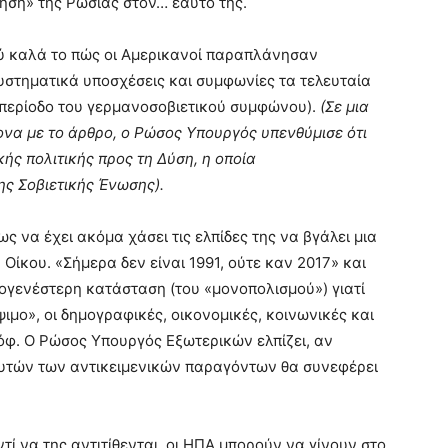
ηση» της Ρωσίας στον… εαυτό της.
λύ καλά το πώς οι Αμερικανοί παραπλάνησαν
στηματικά υποσχέσεις και συμφωνίες τα τελευταία
ν περίοδο του γερμανοσοβιετικού συμφώνου).
(Σε μια
ονα με το άρθρο, ο Ρώσος Υπουργός υπενθύμισε ότι
ής πολιτικής προς τη Δύση, η οποία
ς Σοβιετικής Ένωσης).
ως να έχει ακόμα χάσει τις ελπίδες της να βγάλει μια
Οίκου. «Σήμερα δεν είναι 1991, ούτε καν 2017» και
ρογενέστερη κατάσταση (του «μονοπολισμού») γιατί
ιμο», οι δημογραφικές, οικονομικές, κοινωνικές και
όφ. Ο Ρώσος Υπουργός Εξωτερικών ελπίζει, αν
 αυτών των αντικειμενικών παραγόντων θα συνεφέρει
τί να της αντιτίθενται, οι ΗΠΑ μπορούν να γίνουν στο