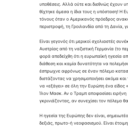
υποθέσεις. Αλλά ούτε και διεθνώς έχουν υπ
θίχτηκε άμεσα η ίδια τους η υπόσταση! Η 
τόνους όταν ο Αμερικανός πρόεδρος ανακοί
περιστροφή, τη Γροιλανδία από τη Δανία, γι
Είναι γεγονός ότι μερικοί σχολιαστές συν
Αυστρίας από τη ναζιστική Γερμανία (το πε
φορά απεδείχθη ότι η ευρωπαϊκή ηγεσία α
διάθεση και καμία δυνατότητα να πολεμήσο
έσπρωχνε αφρόνως σε έναν πόλεμο καταστ
διστάζοντας να χρησιμοποιήσει ακόμα και 
να «εξάγει» σε όλη την Ευρώπη ένα είδος 
Ίλον Μασκ. Αν ο Τραμπ αποφασίσει ειρήνη
γκρινιάζοντας, αν συνεχίσει τον πόλεμο θ
Η ηγεσία της Ευρώπης δεν είναι, σημειωτέ
δεξιάς, πρωτο-ή νεοφασισμού. Είναι έτοιμη