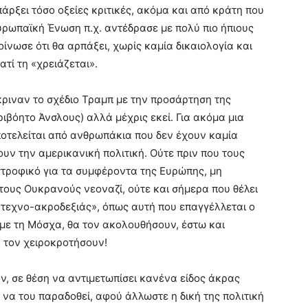
άρξει τόσο οξείες κριτικές, ακόμα και από κράτη που
Ευρωπαϊκή Ένωση π.χ. αντέδρασε με πολύ πιο ήπιους
νωσε ότι θα αρπάξει, χωρίς καμία δικαιολογία και
ατί τη «χρειάζεται».
έκριναν το σχέδιο Τραμπ με την προσάρτηση της
ριβόητο Άνσλους) αλλά μέχρις εκεί. Για ακόμα μια
ποτελείται από ανθρωπάκια που δεν έχουν καμία
υν την αμερικανική πολιτική. Ούτε πριν που τους
ροφικό για τα συμφέροντα της Ευρώπης, μη
τους Ουκρανούς νεοναζί, ούτε και σήμερα που θέλει
«τεχνο-ακροδεξιάς», όπως αυτή που επαγγέλλεται ο
 με τη Μόσχα, θα τον ακολουθήσουν, έστω και
α τον χειροκροτήσουν!
ον, σε θέση να αντιμετωπίσει κανένα είδος άκρας
 να του παραδοθεί, αφού άλλωστε η δική της πολιτική