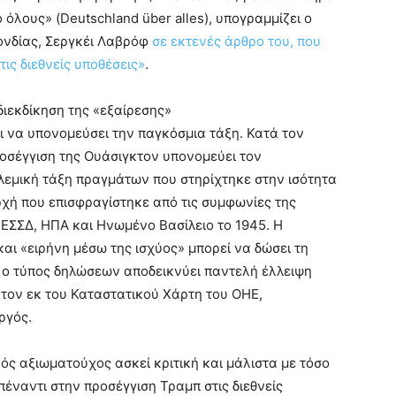
όλους» (Deutschland über alles), υπογραμμίζει ο
ονδίας, Σεργκέι Λαβρόφ
σε εκτενές άρθρο του, που
ις διεθνείς υποθέσεις»
.
διεκδίκηση της «εξαίρεσης»
ει να υπονομεύσει την παγκόσμια τάξη. Κατά τον
ροσέγγιση της Ουάσιγκτον υπονομεύει τον
λεμική τάξη πραγμάτων που στηρίχτηκε στην ισότητα
ρχή που επισφραγίστηκε από τις συμφωνίες της
 ΕΣΣΔ, ΗΠΑ και Ηνωμένο Βασίλειο το 1945. Η
αι «ειρήνη μέσω της ισχύος» μπορεί να δώσει τη
ς ο τύπος δηλώσεων αποδεικνύει παντελή έλλειψη
κτον εκ του Καταστατικού Χάρτη του ΟΗΕ,
ργός.
ός αξιωματούχος ασκεί κριτική και μάλιστα με τόσο
πέναντι στην προσέγγιση Τραμπ στις διεθνείς