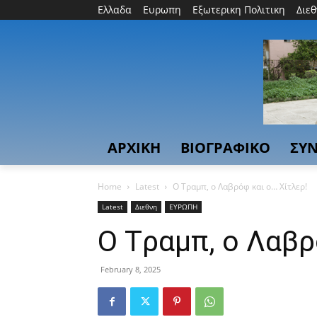
Ελλαδα
Ευρωπη
Εξωτερικη Πολιτικη
Διε
ΑΡΧΙΚΗ
ΒΙΟΓΡΑΦΙΚΟ
ΣΥΝ
Home
Latest
Ο Tραμπ, ο Λαβρόφ και ο… Χίτλερ!
Latest
Διεθνη
ΕΥΡΩΠΗ
Ο Tραμπ, ο Λαβρ
February 8, 2025