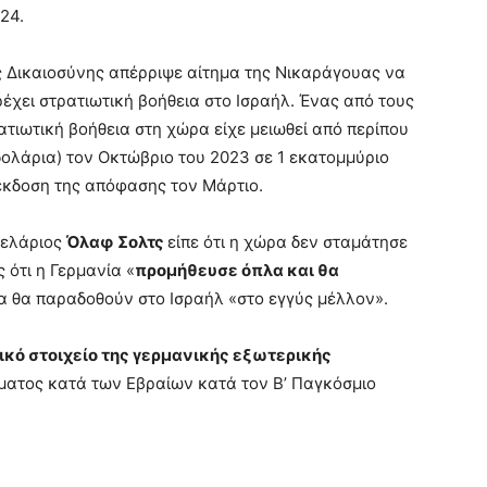
24.
ης Δικαιοσύνης απέρριψε αίτημα της Νικαράγουας να
ρέχει στρατιωτική βοήθεια στο Ισραήλ. Ένας από τους
ατιωτική βοήθεια στη χώρα είχε μειωθεί από περίπου
ολάρια) τον Οκτώβριο του 2023 σε 1 εκατομμύριο
 έκδοση της απόφασης τον Μάρτιο.
κελάριος
Όλαφ Σολτς
είπε ότι η χώρα δεν σταμάτησε
 ότι η Γερμανία «
προμήθευσε όπλα και θα
λα θα παραδοθούν στο Ισραήλ «στο εγγύς μέλλον».
ικό στοιχείο της γερμανικής εξωτερικής
ατος κατά των Εβραίων κατά τον Β’ Παγκόσμιο