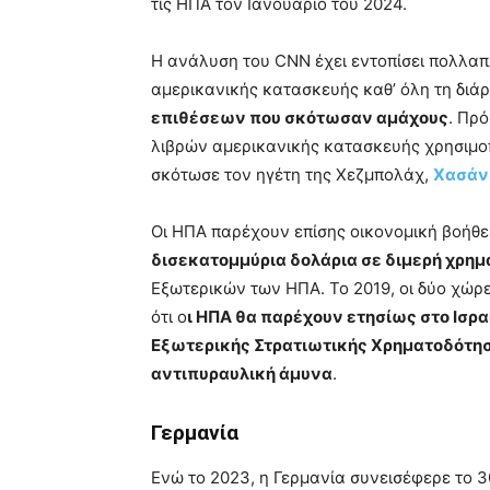
τις ΗΠΑ τον Ιανουάριο του 2024.
Η ανάλυση του CNN έχει εντοπίσει πολλα
αμερικανικής κατασκευής καθ’ όλη τη διά
επιθέσεων που σκότωσαν αμάχους
. Πρ
λιβρών αμερικανικής κατασκευής χρησιμοπ
σκότωσε τον ηγέτη της Χεζμπολάχ,
Χασάν
Οι ΗΠΑ παρέχουν επίσης οικονομική βοήθε
δισεκατομμύρια δολάρια σε διμερή χρημ
Εξωτερικών των ΗΠΑ. Το 2019, οι δύο χώ
ότι ο
ι ΗΠΑ θα παρέχουν ετησίως στο Ισρ
Εξωτερικής Στρατιωτικής Χρηματοδότηση
αντιπυραυλική άμυνα
.
Γερμανία
Ενώ το 2023, η Γερμανία συνεισέφερε το 