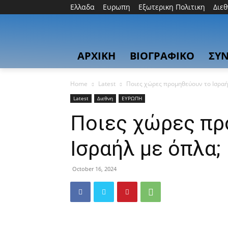
Ελλαδα
Ευρωπη
Εξωτερικη Πολιτικη
Διε
ΑΡΧΙΚΗ
ΒΙΟΓΡΑΦΙΚΟ
ΣΥΝ
Home
Latest
Ποιες χώρες προμηθεύουν το Ισραή
Latest
Διεθνη
ΕΥΡΩΠΗ
Ποιες χώρες πρ
Ισραήλ με όπλα;
October 16, 2024