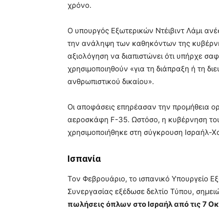
χρόνο.
Ο υπουργός Εξωτερικών Ντέιβιντ Λάμι ανέσ
την ανάληψη των καθηκόντων της κυβέρνησ
αξιολόγηση να διαπιστώνει ότι υπήρχε σα
χρησιμοποιηθούν «για τη διάπραξη ή τη δ
ανθρωπιστικού δικαίου».
Οι αποφάσεις επηρέασαν την προμήθεια ο
αεροσκάφη F-35. Ωστόσο, η κυβέρνηση του
χρησιμοποιήθηκε στη σύγκρουση Ισραήλ-Χα
Ισπανία
Τον Φεβρουάριο, το ισπανικό Υπουργείο Ε
Συνεργασίας εξέδωσε δελτίο Τύπου, σημει
πωλήσεις όπλων στο Ισραήλ από τις 7 Ο