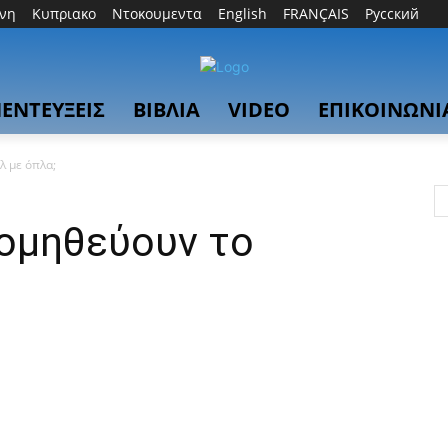
θνη
Κυπριακο
Ντοκουμεντα
English
FRANÇAIS
Русский
ΕΝΤΕΥΞΕΙΣ
ΒΙΒΛΙΑ
VIDEO
ΕΠΙΚΟΙΝΩΝΙ
λ με όπλα;
ομηθεύουν το