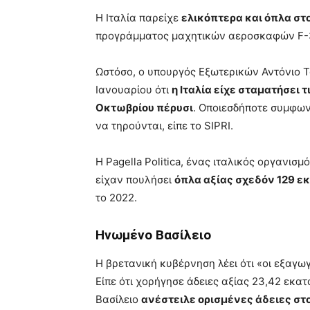
Η Ιταλία παρείχε
ελικόπτερα και όπλα στ
προγράμματος μαχητικών αεροσκαφών F-3
Ωστόσο, ο υπουργός Εξωτερικών Αντόνιο Τ
Ιανουαρίου ότι
η Ιταλία είχε σταματήσει 
Οκτωβρίου πέρυσι
. Οποιεσδήποτε συμφων
να τηρούνται, είπε το SIPRI.
Η Pagella Politica, ένας ιταλικός οργανισ
είχαν πουλήσει
όπλα αξίας σχεδόν 129 ε
το 2022.
Ηνωμένο Βασίλειο
Η βρετανική κυβέρνηση λέει ότι «οι εξαγω
Είπε ότι χορήγησε άδειες αξίας 23,42 εκ
Βασίλειο
ανέστειλε ορισμένες άδειες στ