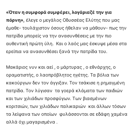
«
Όταν η συμφορά συμφέρει, λογάριαζέ την για
πόρνη
»,
έλεγε ο μεγάλος Οδυσσέας Ελύτης που μας
έμαθε- τουλάχιστον όσους ήθελαν να μάθουν- πως την
πατρίδα μπορείς να την ανασυνθέσεις με την πιο
αυθεντική πρώτη ύλη. Και ο λαός μας έσκυψε μέσα στα
ερείπια να ανασυνθέσει ξανά την πατρίδα του.
Μακάριος νυν και αεί , ο μάρτυρας , ο εθνάρχης, ο
οραματιστής, ο λαοπρόβλητος ηγέτης. Τα βόλια των
κακούργων δεν τον άγγιξαν. Τον τσάκισε η ρημαγμένη
πατρίδα. Τον λύγισαν τα γοερά κλάματα των παιδιών
και των χιλιάδων προσφύγων. Των βιασμένων
κοριτσιών, των χιλιάδων παλικαριών και άλλων τόσων
τα λείψανα των οποίων φυλάσσονται σε εδάφη χαμένα
αλλά όχι μαγαρισμένα .