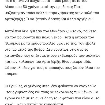
Γιατί άραγε να διοχετεύεται τόσο μίσος κατά του
Μακαρίου 50 χρόνια μετά την προδοσία; Γιατί
μαζεύτηκαν τόσοι πολλοί παραχαράκτες στην αυλή του
Αρταξέρξη ; Τι να ζητούν άραγε; Και άλλα αργύρια ;
Αυτοί που δεν ήθελαν τον Μακάριο ζωντανό, φαίνεται
να τον φοβούνται πιο πολύ νεκρό. Γιατί η ιστορία τον
πλούμισε με τα χρυσοποίκιλτα υφαντά της. Τον έβαλε
στο πιο ψηλό της βάθρο. Δεν γονάτισε στις άγριες
καταιγίδες, δεν υπέκυψε στους εκβιασμούς των αυλικών
και των κολάκων του Αρταξέρξη. Είναι ακόμα εδώ.
Φάρος ελπίδας για τους απροσκήνυτους λαούς όλου του
κόσμου.
Οι Ερυνίες, οι χθόνιες θεές, δεν φαίνεται να ενοχλούν
τους ριψάσπιδες και τους αυλοκόλακες των ξένων .Τα
έχουν καλά με τη συνείδηση τους φτάνει που είναι αυτοί
καλά …και η πατρίς ας κουρεύεται.