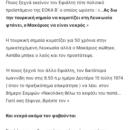
Ποιος ξεχνά εκείνον τον Εφιάλτη τότε πολιτικό
προϊστάμενο της ΕΟΚΑ Β΄ ο οποίος ωρύετο : «…
Ας δω
την τουρκική σημαία να κυματίζει στη Λευκωσία
φτάνει, ο Μακάριος να είναι νεκρός
.»
Η τουρκική σημαία κυματίζει για 50 χρόνια στην
ημικατεχόμενη Λευκωσία αλλά ο Μακάριος σώθηκε.
Ασπίδα μπήκε ο λαός και τον προστάτεψε.
Ή ποιος ξεχνά τον άλλο Εφιάλτη, τον δικτάτορα
Ιωαννίδη που στις 8.50 π.μ ημέρα Δευτέρα 15 Ιούλη 1974
( όταν το πραξικόπημα επικράτησε ) να λέει στον
8ήμερο Σαμψών «Νικολάκη θέλω το κεφάλι του παπά…
Γιατί σας ξέφυγε..Βρέστε τον »
Και νεκρό ακόμα τον φοβούνται