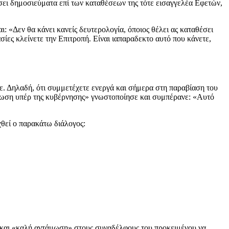
ει δημοσιεύματα επί των καταθέσεων της τότε εισαγγελέα Εφετών,
 «Δεν θα κάνει κανείς δευτερολογία, όποιος θέλει ας καταθέσει
ες κλείνετε την Επιτροπή. Είναι ιαπαραδεκτο αυτό που κάνετε,
. Δηλαδή, ότι συμμετέχετε ενεργά και σήμερα στη παραβίαση του
ίνωση υπέρ της κυβέρνησης» γνωστοποίησε και συμπέρανε: «Αυτό
θεί ο παρακάτω διάλογος:
 και «καλή αντάμωση» στους συναδέλφους του προκειμένου να