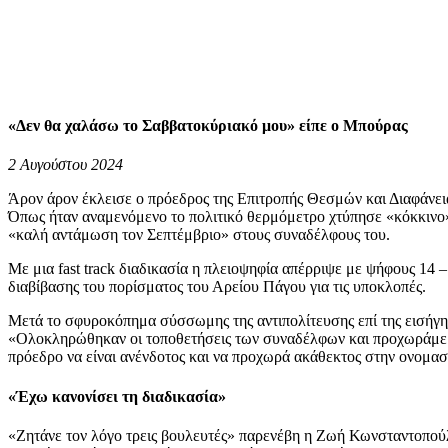
«Δεν θα χαλάσω το Σαββατοκύριακό μου» είπε ο Μπούρας
2 Αυγούστου 2024
Άρον άρον έκλεισε ο πρόεδρος της Επιτροπής Θεσμών και Διαφάνεια
Όπως ήταν αναμενόμενο το πολιτικό θερμόμετρο χτύπησε «κόκκινο»,
«καλή αντάμωση τον Σεπτέμβριο» στους συναδέλφους του.
Με μια fast track διαδικασία η πλειοψηφία απέρριψε με ψήφους 14 
διαβίβασης του πορίσματος του Αρείου Πάγου για τις υποκλοπές.
Μετά το σφυροκόπημα σύσσωμης της αντιπολίτευσης επί της εισήγησ
«Ολοκληρώθηκαν οι τοποθετήσεις των συναδέλφων και προχωράμε σ
πρόεδρο να είναι ανένδοτος και να προχωρά ακάθεκτος στην ονομα
«Έχω κανονίσει τη διαδικασία»
«Ζητάνε τον λόγο τρεις βουλευτές» παρενέβη η Ζωή Κωνσταντοπούλο