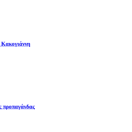
η Κακογιάννη
ας προπαγάνδας