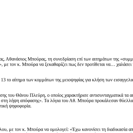
ς, Αθανάσιος Μπούρας, τη συνεδρίαση επί των αιτημάτων της «συμμα
 με τον κ. Μπούρα να ξεκαθαρίζει πως δεν προτίθεται να… χαλάσει 
– 13 το αίτημα των κομμάτων της μειοψηφίας για κλήση των εισαγγελ
ης του Θάνου Πλεύρη, ο οποίος χαρακτήρισε αντισυνταγματικά τα αιτ
τη λήψη απόφασης». Τα λόγια του Αθ. Μπούρα προκάλεσαν θύελλα αν
στική ψηφοφορία.
υ, με τον κ. Μπούρα να ομολογεί: «Έχω κανονίσει τη διαδικασία απ