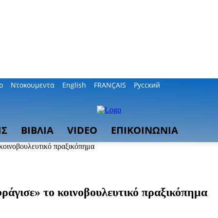
ο
Ντοκουμεντα
English
FRANÇAIS
Русский
ΙΣ
ΒΙΒΛΙΑ
VIDEO
ΕΠΙΚΟΙΝΩΝΙΑ
 κοινοβουλευτικό πραξικόπημα
φράγισε» το κοινοβουλευτικό πραξικόπημα