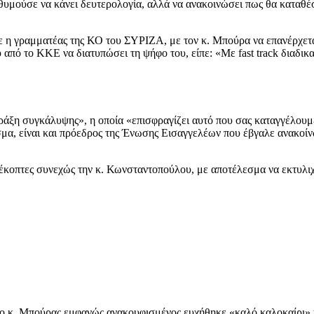
υμούσε να κάνει δευτερολογία, αλλά να ανακοινώσει πως θα καταθέσ
η γραμματέας της ΚΟ του ΣΥΡΙΖΑ, με τον κ. Μπούρα να επανέρχεται:
ό το ΚΚΕ να διατυπώσει τη ψήφο του, είπε: «Με fast track διαδικασί
ράξη συγκάλυψης», η οποία «επισφραγίζει αυτό που σας καταγγέλουμε
ρισμα, είναι και πρόεδρος της Ένωσης Εισαγγελέων που έβγαλε ανακο
ιέκοπτες συνεχώς την κ. Κωνσταντοπούλου, με αποτέλεσμα να εκτυλιχ
, ο κ. Μπούρας εμφανώς ανακουφισμένος ευχήθηκε «καλό καλοκαίρι»