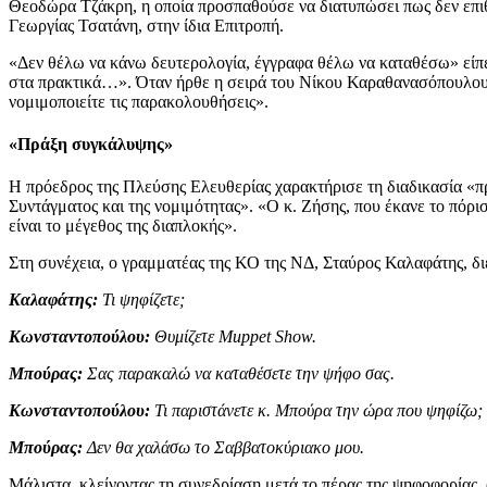
Θεοδώρα Τζάκρη, η οποία προσπαθούσε να διατυπώσει πως δεν επιθ
Γεωργίας Τσατάνη, στην ίδια Επιτροπή.
«Δεν θέλω να κάνω δευτερολογία, έγγραφα θέλω να καταθέσω» είπε 
στα πρακτικά…». Όταν ήρθε η σειρά του Νίκου Καραθανασόπουλου απ
νομιμοποιείτε τις παρακολουθήσεις».
«Πράξη συγκάλυψης»
Η πρόεδρος της Πλεύσης Ελευθερίας χαρακτήρισε τη διαδικασία «π
Συντάγματος και της νομιμότητας». «Ο κ. Ζήσης, που έκανε το πό
είναι το μέγεθος της διαπλοκής».
Στη συνέχεια, ο γραμματέας της ΚΟ της ΝΔ, Σταύρος Καλαφάτης, δ
Καλαφάτης:
Τι ψηφίζετε;
Κωνσταντοπούλου:
Θυμίζετε Muppet Show.
Μπούρας:
Σας παρακαλώ να καταθέσετε την ψήφο σας.
Κωνσταντοπούλου:
Τι παριστάνετε κ. Μπούρα την ώρα που ψηφίζω;
Μπούρας:
Δεν θα χαλάσω το Σαββατοκύριακο μου.
Μάλιστα, κλείνοντας τη συνεδρίαση μετά το πέρας της ψηφοφορίας