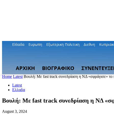
Ελλαδα
Ευρωπη
Εξωτερικη Πολιτικη
Διεθνη
Κυπριακ
ΑΡΧΙΚΗ
ΒΙΟΓΡΑΦΙΚΟ
ΣΥΝΕΝΤΕΥΞΕ
Home
Latest
Βουλή: Με fast track συνεδρίαση η ΝΔ «σφράγισε» το
Latest
Ελλαδα
Βουλή: Με fast track συνεδρίαση η ΝΔ «σ
August 3, 2024