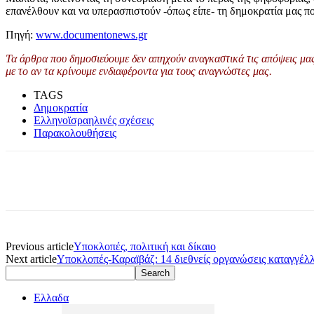
επανέλθουν και να υπερασπιστούν -όπως είπε- τη δημοκρατία μας π
Πηγή:
www.documentonews.gr
Τα άρθρα που δημοσιεύουμε δεν απηχούν αναγκαστικά τις απόψεις μας 
με το αν τα κρίνουμε ενδιαφέροντα για τους αναγνώστες μας.
TAGS
Δημοκρατία
Ελληνοϊσραηλινές σχέσεις
Παρακολουθήσεις
Previous article
Υποκλοπές, πολιτική και δίκαιο
Next article
Υποκλοπές-Καραϊβάζ: 14 διεθνείς οργανώσεις καταγγέλ
Ελλαδα