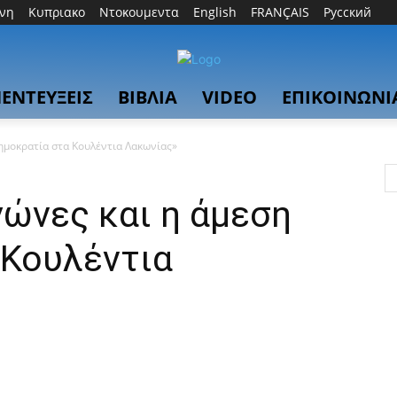
θνη
Κυπριακο
Ντοκουμεντα
English
FRANÇAIS
Русский
ΕΝΤΕΥΞΕΙΣ
ΒΙΒΛΙΑ
VIDEO
ΕΠΙΚΟΙΝΩΝΙ
δημοκρατία στα Κουλέντια Λακωνίας»
γώνες και η άμεση
 Κουλέντια