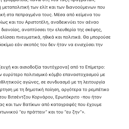
 μεταπολιτική των ελίτ και των διανοούμενων που
τική στα πεπραγμένα τους. Μέσα από κείμενα του
ίως και του Αριστοτέλη, αναδεικνύει τον αέναο
 διανοίας, αναπτύσσει την ελευθερία της σκέψης,
ελίσσει πνευματικά, ηθικά και πολιτικά. Θα μπορούσε
δοκίμιο εάν σκοπός του δεν ήταν να ενισχύσει την
ευχή και αισιοδοξία ταυτόχρονα] από το Επίμετρο:
ν ευρύτερο πολιτισμικό κόμβο επαναστοχασμού με
αθλητικούς αγώνες, σε συνδυασμό με τη λειτουργία
ρτηση με τη δημοτική ποίηση, αργότερα το ρεμπέτικο
του Βιτσέντζου Κορνάρου, Ερωτόκριτο -που ήταν
ίας και των Βατίκων από καταγραφές που έχουμε
τωνικού “ευ πράττειν” και του “ευ ζην”».