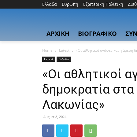
Ελλαδα
Ευρωπη
Εξωτερικη Πολιτικη
Διε
ΑΡΧΙΚΗ
ΒΙΟΓΡΑΦΙΚΟ
ΣΥΝ
Home
Latest
«Οι αθλητικοί αγώνες και η άμεση 
Latest
Ελλαδα
«Οι αθλητικοί α
δημοκρατία στα
Λακωνίας»
August 8, 2024