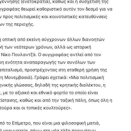
γέννησης (ενετοκρατία), καθώς και η συσχέτισή της
γγραφέας θεωρεί καθοριστικό αυτόν τον δεσμό για να
 προς πολιτισμικές και κοινοτιστικές κατευθύνσεις
ων της περιοχής.
κή οπτική από εκείνη σύγχρονων άλλων διανοητών
αδή των νεότερων χρόνων, αλλά ως ιστορική
 Νίκο Πουλαντζά. Ο συγγραφέας αντλεί από τον
ίτερη ενότητα αναπαραγωγής των συνόλων των
απιταλισμό, προστρέχοντας στη σταθερή χρήση της
η Μονεμβασιά). Γράφει σχετικά: «Μια πολιτισμική
ηνικής γλώσσας, δηλαδή της κρητικής διαλέκτου, η
 με το αξιακό και εθνικό φορτίο το οποίο είναι
ίστασης, καθώς και από την ταξική πάλη, όπως όλη η
λτούρα και οι τοπικές κουλτούρες».
ό το Επίμετρο, που είναι μια φιλοσοφική ματιά,
ή γραμματεία, πάνω στη νέα τάξη πραγμάτων,