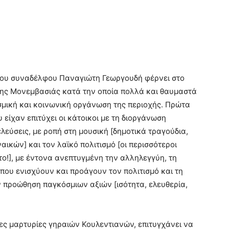
 του συναδέλφου Παναγιώτη Γεωργουδή φέρνει στο
της Μονεμβασιάς κατά την οποία πολλά και θαυμαστά
τισμική και κοινωνική οργάνωση της περιοχής. Πρώτα
είχαν επιτύχει οι κάτοικοι με τη διοργάνωση
εύσεις, με ροπή στη μουσική [δημοτικά τραγούδια,
αικών] και τον λαϊκό πολιτισμό [οι περισσότεροι
ο!], με έντονα ανεπτυγμένη την αλληλεγγύη, τη
 που ενισχύουν και προάγουν τον πολιτισμό και τη
ν προώθηση παγκόσμιων αξιών [ισότητα, ελευθερία,
ες μαρτυρίες γηραιών Κουλεντιανών, επιτυγχάνει να