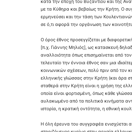
κατά την εποχή του Βυζαντίου και της Ανα
με τα Κύθηρα και βεβαίως την Κρήτη. Ο συ
ερμηνεύσει και την τάση των Κουλεντιανών
σε ό,τι αφορά την οργάνωση των κοινοτήτ
Ο όρος έθνος προσεγγίζεται με διαφορετι
[π.χ. Γιάννης Μηλιός], ως κατασκευή δηλ
αναλλοιότητα όπως επισημαίνεται από τον
τελευταίο την έννοια έθνος σαν μια ιδια
κοινωνικών σχέσεων, πολύ πριν από τον κ
ελληνικής γλώσσας στην Κρήτη (και άρα στ
σταθερά στην Κρήτη είναι η χρήση της ελλ
οποία είναι φορτισμένη, όπως κάθε γλώσσα,
αυλακωμένο από τα πολιτικά κινήματα αντ
ιστορία, η κρατική οντότητα, η εθνική κου
Η όλη έρευνα του συγγραφέα ενισχύεται απ
στηριζόμενος κυρίως στην αρχαία ελληνικ