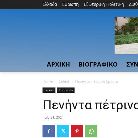
Ελλαδα
Ευρωπη
Εξωτερικη Πολιτικη
Διε
ΑΡΧΙΚΗ
ΒΙΟΓΡΑΦΙΚΟ
ΣΥΝ
Home
Latest
Πενήντα πέτρινα χρόνια
Latest
Κυπριακο
Πενήντα πέτριν
July 21, 2024