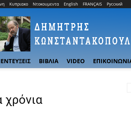
θνη
Κυπριακο
Ντοκουμεντα
English
FRANÇAIS
Русский
ΕΝΤΕΥΞΕΙΣ
ΒΙΒΛΙΑ
VIDEO
ΕΠΙΚΟΙΝΩΝΙ
α χρόνια