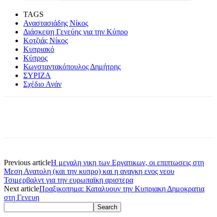
TAGS
Αναστασιάδης Νίκος
Διάσκεψη Γενεύης για την Κύπρο
Κοτζιάς Νίκος
Κυπριακό
Κύπρος
Κωνσταντακόπουλος Δημήτρης
ΣΥΡΙΖΑ
Σχέδιο Ανάν
Previous article
Η μεγαλη νικη των Εργατικων, οι επιπτωσεις στη
Μεση Ανατολη (και την κυπρο) και η αναγκη ενος νεου
Τσιμερβαλντ για την ευρωπαϊκη αριστερα
Next article
Πραξικοπημα: Καταλυουν την Κυπριακη Δημοκρατια
στη Γενευη