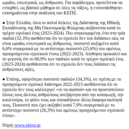
ωραίοι, εσωτερικά, ως άνθρωποι. Για παράδειγμα, προτείνεται να
ενταχθεί, ως βασικό μάθημα σε όλες τις τάξεις, η ενσυναίσθηση»,
επισημαίνεται στην ανάλυση του ΚΕΠΕ.
● Στην Ελλάδα, όλοι οι απλοί δείκτες της Διάστασης της Ηθικής
Εκπαίδευσης της Μη Οικονομικής Φτώχειας αυξάνονται κατά το
τρέχον σχολικό έτος (2023-2024). Πιο συγκεκριμένα, ένα στα τρία
παιδιά (32,3%) αισθάνεται ότι το σχολείο δεν του διδάσκει πώς να
είναι ωραίος εσωτερικά ως άνθρωπος, ποσοστό αυξημένο κατά
6,6% συγκριτικά με το αντίστοιχο ποσοστό (25,6%) του αμέσως
προηγούμενου σχολικού έτους (2022-2023). Αίσθηση προκαλεί και
το γεγονός ότι το 60,9% των παιδιών κατά το τρέχον σχολικό έτος
(2023-2024) αισθάνονται ότι το σχολείο δεν τους διδάσκει τις
ανθρώπινες αξίες.
● Επίσης, υψηλότερο ποσοστό παιδιών (34,3%), σε σχέση με το
προηγούμενο σχολικό διάστημα 2022-2023 αισθάνονται ότι το
σχολείο δεν τους καλλιεργεί «το να αγαπούν και να προστατεύουν
όλους τους άλλους ανθρώπους ανεξάρτητα από την καταγωγή, την
κουλτούρα, το φύλο τους και οποιαδήποτε άλλη διαφορετικότητά
τους. Ποσοστό που έχει αυξηθεί κατά 7,9% συγκριτικά με το
αντίστοιχο ποσοστό (26,3%) του αμέσως προηγούμενου σχολικού
έτους».
Πηγή:
www.efsyn.gr