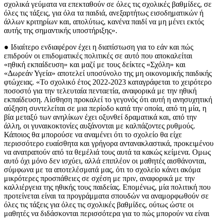
σχολικά γεύματα να επεκταθούν σε όλες τις σχολικές βαθμίδες, σε
όλες τις τάξεις, για όλα τα παιδιά, ανεξαρτήτως εισοδηματικών ή
άλλων κριτηρίων και, απολύτως, κανένα παιδί να μη μένει εκτός
αυτής της σημαντικής υποστήριξης».
● Ιδιαίτερο ενδιαφέρον έχει η διαπίστωση για το εάν και πώς
επιδρούν οι επιδοματικές πολιτικές σε αυτό που αποκαλείται
«ηθική εκπαίδευση» και μαζί με τους δείκτες «Σχόλη» και
«Δωρεάν Υγεία» αποτελεί υποσύνολο της μη οικονομικής παιδικής
φτώχειας. «Το σχολικό έτος 2022-2023 καταγράφεται το χειρότερο
ποσοστό για την τελευταία πενταετία, αναφορικά με την ηθική
εκπαίδευση. Αίσθηση προκαλεί το γεγονός ότι αυτή η ανησυχητική
αύξηση συντελείται σε μια περίοδο κατά την οποία, από τη μία, η
βία μεταξύ των ανηλίκων έχει οξυνθεί δραματικά και, από την
άλλη, οι γυναικοκτονίες αυξάνονται με καλπάζοντες ρυθμούς.
Κάποιος θα μπορούσε να αναμένει ότι το σχολείο θα είχε
περισσότερο ευαίσθητα και γρήγορα αντανακλαστικά, προκειμένου
να ανατραπούν από τα θεμέλιά τους αυτά τα κακώς κείμενα. Ομως
αυτό όχι μόνο δεν ισχύει, αλλά επιπλέον οι μαθητές αισθάνονται,
σύμφωνα με τα αποτελέσματά μας, ότι το σχολείο κάνει ακόμα
μικρότερες προσπάθειες σε σχέση με πριν, αναφορικά με την
καλλιέργεια της ηθικής τους παιδείας. Επομένως, μία πολιτική που
προτείνεται είναι τα προγράμματα σπουδών να αναμορφωθούν σε
όλες τις τάξεις για όλες τις σχολικές βαθμίδες, ούτως ώστε οι
μαθητές να διδάσκονται περισσότερα για το πώς μπορούν να είναι