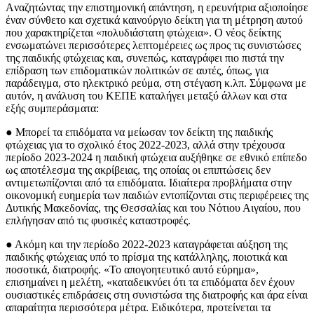
Aναζητώντας την επιστημονική απάντηση, η ερευνήτρια αξιοποίησε
έναν σύνθετο και σχετικά καινούργιο δείκτη για τη μέτρηση αυτού
που χαρακτηρίζεται «πολυδιάστατη φτώχεια». Ο νέος δείκτης
ενσωματώνει περισσότερες λεπτομέρειες ως προς τις συνιστώσες
της παιδικής φτώχειας και, συνεπώς, καταγράφει πιο πιστά την
επίδραση των επιδοματικών πολιτικών σε αυτές, όπως, για
παράδειγμα, στο ηλεκτρικό ρεύμα, στη στέγαση κ.λπ. Σύμφωνα με
αυτόν, η ανάλυση του ΚΕΠΕ καταλήγει μεταξύ άλλων και στα
εξής συμπεράσματα:
● Μπορεί τα επιδόματα να μείωσαν τον δείκτη της παιδικής
φτώχειας για το σχολικό έτος 2022-2023, αλλά στην τρέχουσα
περίοδο 2023-2024 η παιδική φτώχεια αυξήθηκε σε εθνικό επίπεδο
ως αποτέλεσμα της ακρίβειας, της οποίας οι επιπτώσεις δεν
αντιμετωπίζονται από τα επιδόματα. Ιδιαίτερα προβλήματα στην
οικονομική ευημερία των παιδιών εντοπίζονται στις περιφέρειες της
Δυτικής Μακεδονίας, της Θεσσαλίας και του Νότιου Αιγαίου, που
επλήγησαν από τις φυσικές καταστροφές.
● Ακόμη και την περίοδο 2022-2023 καταγράφεται αύξηση της
παιδικής φτώχειας υπό το πρίσμα της κατάλληλης, ποιοτικά και
ποσοτικά, διατροφής. «Το απογοητευτικό αυτό εύρημα»,
επισημαίνει η μελέτη, «καταδεικνύει ότι τα επιδόματα δεν έχουν
ουσιαστικές επιδράσεις στη συνιστώσα της διατροφής και άρα είναι
απαραίτητα περισσότερα μέτρα. Ειδικότερα, προτείνεται τα