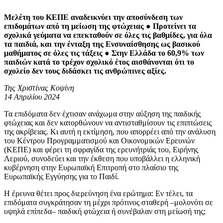
Μελέτη του ΚΕΠΕ αναδεικνύει την αποσύνδεση των
επιδομάτων από τη μείωση της φτώχειας ● Προτείνει τα
σχολικά γεύματα να επεκταθούν σε όλες τις βαθμίδες, για όλα
τα παιδιά, και την ένταξη της Ενσυναίσθησης ως βασικού
μαθήματος σε όλες τις τάξεις ● Στην Ελλάδα το 60,9% των
παιδιών κατά το τρέχον σχολικό έτος αισθάνονται ότι το
σχολείο δεν τους διδάσκει τις ανθρώπινες αξίες.
Της Χριστίνας Κοψίνη
14 Απριλίου 2024
Τα επιδόματα δεν έχτισαν ανάχωμα στην αύξηση της παιδικής
φτώχειας και δεν κατορθώνουν να αντισταθμίσουν τις επιπτώσεις
της ακρίβειας. Κι αυτή η εκτίμηση, που απορρέει από την ανάλυση
του Κέντρου Προγραμματισμού και Οικονομικών Ερευνών
(ΚΕΠΕ) και φέρει τη σφραγίδα της ερευνήτριάς του, Ειρήνης
Λεριού, συνοδεύει και την έκθεση που υποβάλλει η ελληνική
κυβέρνηση στην Ευρωπαϊκή Επιτροπή στο πλαίσιο της
Ευρωπαϊκής Εγγύησης για το Παιδί.
Η έρευνα θέτει προς διερεύνηση ένα ερώτημα: Εν τέλει, τα
επιδόματα συγκράτησαν τη μέχρι πρότινος σταθερή –μολονότι σε
υψηλά επίπεδα– παιδική φτώχεια ή συνέβαλαν στη μείωσή της;