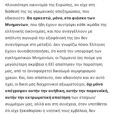
πλουσιότερη οικονομία της Ευρώπης, αν είχε στη
διάθεσή της τις γερμανικές αποζημιώσεις, που
εδικαιούτο.
Θα αρκεστώ, μόνο, στο φιάσκο των
Μνημονίων
, που ήδη έχουν συντρίψει κάθε ικμάδα της
ελληνικής οικονομίας, και που αναγγέλλουν με
απόλυτη σιγουριά την εξαφάνισή της (αν δεν
ανανήψουμε στο μεταξύ). Δεν γνωρίζω πόσοι Έλληνες
έχουν συνειδητοποιήσει, ότι κατά την υπογραφή των
εγκληματικών Μνημονίων, οι Γερμανοί (ας πούμε για
μεγαλύτερη ακρίβεια η ΕΕ) απαίτησαν την παραίτηση
μας, από το (αναφαίρετο) δικαίωμά συμψηφισμού
χρεών. Και, όσο απίστευτο, όσο αδιανόητο και αν αυτό
ηχεί, οι δικοί μας διαχρονικοί αξιωματούχοι,
όχι μόνο
υπέγραψαν αυτήν την ανήθικη, αυτήν την παρανοϊκή,
αυτήν την εκτρωματική απαίτηση
των εταίρων/
συμμάχων μας, αλλά και στη συνέχεια, όταν υποτίθεται
ότι είχε ξεκαθαρίσει η νοητική τους εμβέλεια, δεν