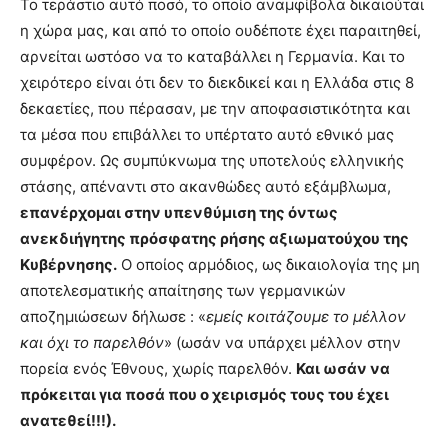
Το τεράστιο αυτό ποσό, το οποίο αναμφίβολα δικαιούται
η χώρα μας, και από το οποίο ουδέποτε έχει παραιτηθεί,
αρνείται ωστόσο να το καταβάλλει η Γερμανία. Και το
χειρότερο είναι ότι δεν το διεκδικεί και η Ελλάδα στις 8
δεκαετίες, που πέρασαν, με την αποφασιστικότητα και
τα μέσα που επιβάλλει το υπέρτατο αυτό εθνικό μας
συμφέρον. Ως συμπύκνωμα της υποτελούς ελληνικής
στάσης, απέναντι στο ακανθώδες αυτό εξάμβλωμα,
επανέρχομαι στην υπενθύμιση της όντως
ανεκδιήγητης πρόσφατης ρήσης αξιωματούχου της
Κυβέρνησης.
Ο οποίος αρμόδιος, ως δικαιολογία της μη
αποτελεσματικής απαίτησης των γερμανικών
αποζημιώσεων δήλωσε : «
εμείς κοιτάζουμε το μέλλον
και όχι το παρελθόν
» (ωσάν να υπάρχει μέλλον στην
πορεία ενός Έθνους, χωρίς παρελθόν.
Και ωσάν να
πρόκειται για ποσά που ο χειρισμός τους του έχει
ανατεθεί!!!).