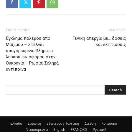
Previous article
Next article
Έγκλημα πολέμου από
Γενική απεργία με… δόσεις
Μαξίμου – Στέλνει
και εκπτώσεις
απαγορευμένα βλήματα
λευκού φωσφόρου στην
Ουκρανία – Ρωσία: Σκληρά
αντίποινα
Ελλαδα
Ευρωπη
Εξωτερικη Πολιτικη
Διεθνη
Κυπριακο
Ντοκουμεντα
English
FRANÇAIS
Русский