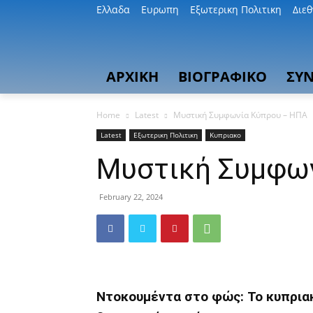
Ελλαδα
Ευρωπη
Εξωτερικη Πολιτικη
Διε
ΑΡΧΙΚΗ
ΒΙΟΓΡΑΦΙΚΟ
ΣΥΝ
Home
Latest
Μυστική Συμφωνία Κύπρου – ΗΠΑ
Latest
Εξωτερικη Πολιτικη
Κυπριακο
Μυστική Συμφω
February 22, 2024
Ντοκουμέντα στο φώς: Το κυπρια