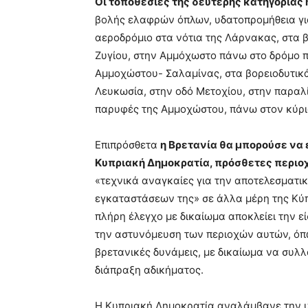
Οι τοποθεσίες της δεύτερης κατηγορίας 
βολής ελαφρών όπλων, υδατοπρομήθεια για
αεροδρόμιο στα νότια της Λάρνακας, στα β
Ζυγίου, στην Αμμόχωστο πάνω στο δρόμο π
Αμμοχώστου- Σαλαμίνας, στα βορειοδυτικά
Λευκωσία, στην οδό Μετοχίου, στην παραλί
παρυφές της Αμμοχώστου, πάνω στον κύρι
Επιπρόσθετα
η Βρετανία θα μπορούσε να
Κυπριακή Δημοκρατία, πρόσθετες περιοχ
«τεχνικά αναγκαίες για την αποτελεσματι
εγκαταστάσεων της» σε άλλα μέρη της Κύπ
πλήρη έλεγχο με δικαίωμα αποκλείει την εί
την αστυνόμευση των περιοχών αυτών, όπως
βρετανικές δυνάμεις, με δικαίωμα να συλ
διάπραξη αδικήματος.
Η Κυπριακή Δημοκρατία αναλάμβανε την υπ