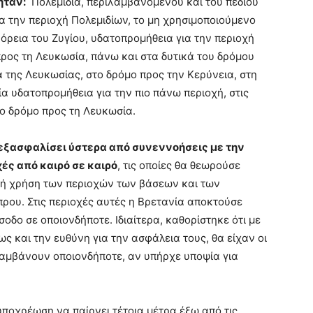
ήταν:
Πολεμίδια, περιλαμβανομένου και του πεδίου
 την περιοχή Πολεμιδίων, το μη χρησιμοποιούμενο
όρεια του Ζυγίου, υδατοπρομήθεια για την περιοχή
ρος τη Λευκωσία, πάνω και στα δυτικά του δρόμου
 της Λευκωσίας, στο δρόμο προς την Κερύνεια, στη
α υδατοπρομήθεια για την πιο πάνω περιοχή, στις
ο δρόμο προς τη Λευκωσία.
 εξασφαλίσει ύστερα από συνεννοήσεις με την
ές από καιρό σε καιρό
, τις οποίες θα θεωρούσε
κή χρήση των περιοχών των βάσεων και των
ρου. Στις περιοχές αυτές η Βρετανία αποκτούσε
σοδο σε οποιονδήποτε. Ιδιαίτερα, καθορίστηκε ότι με
 και την ευθύνη για την ασφάλεια τους, θα είχαν οι
λαμβάνουν οποιονδήποτε, αν υπήρχε υποψία για
οχρέωση να παίρνει τέτοια μέτρα έξω από τις