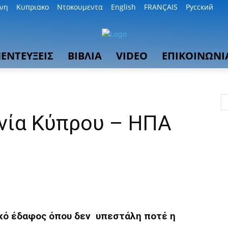
θνη
Κυπριακο
Ντοκουμεντα
English
FRANÇAIS
Русский
ΕΝΤΕΥΞΕΙΣ
ΒΙΒΛΙΑ
VIDEO
ΕΠΙΚΟΙΝΩΝΙ
νία Κύπρου – ΗΠΑ
κό έδαφος όπου δεν υπεστάλη ποτέ η