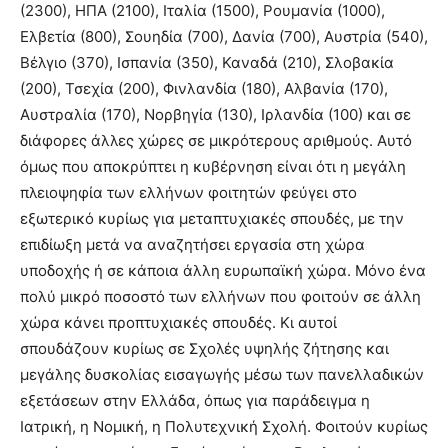
(2300), ΗΠΑ (2100), Ιταλία (1500), Ρουμανία (1000),
Ελβετία (800), Σουηδία (700), Δανία (700), Αυστρία (540),
Βέλγιο (370), Ισπανία (350), Καναδά (210), Σλοβακία
(200), Τσεχία (200), Φινλανδία (180), Αλβανία (170),
Αυστραλία (170), Νορβηγία (130), Ιρλανδία (100) και σε
διάφορες άλλες χώρες σε μικρότερους αριθμούς. Αυτό
όμως που αποκρύπτει η κυβέρνηση είναι ότι η μεγάλη
πλειοψηφία των ελλήνων φοιτητών φεύγει στο
εξωτερικό κυρίως για μεταπτυχιακές σπουδές, με την
επιδίωξη μετά να αναζητήσει εργασία στη χώρα
υποδοχής ή σε κάποια άλλη ευρωπαϊκή χώρα. Μόνο ένα
πολύ μικρό ποσοστό των ελλήνων που φοιτούν σε άλλη
χώρα κάνει προπτυχιακές σπουδές. Κι αυτοί
σπουδάζουν κυρίως σε Σχολές υψηλής ζήτησης και
μεγάλης δυσκολίας εισαγωγής μέσω των πανελλαδικών
εξετάσεων στην Ελλάδα, όπως για παράδειγμα η
Ιατρική, η Νομική, η Πολυτεχνική Σχολή. Φοιτούν κυρίως