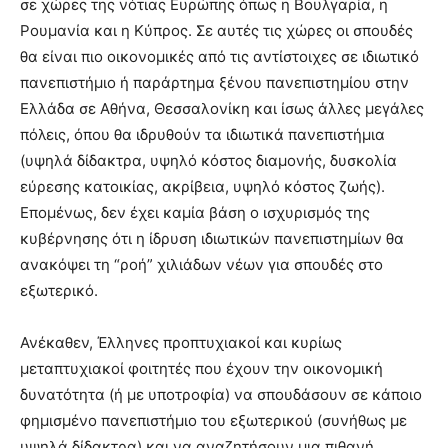
σε χώρες της νότιας Ευρώπης όπως η Βουλγαρία, η
Ρουμανία και η Κύπρος. Σε αυτές τις χώρες οι σπουδές
θα είναι πιο οικονομικές από τις αντίστοιχες σε ιδιωτικό
πανεπιστήμιο ή παράρτημα ξένου πανεπιστημίου στην
Ελλάδα σε Αθήνα, Θεσσαλονίκη και ίσως άλλες μεγάλες
πόλεις, όπου θα ιδρυθούν τα ιδιωτικά πανεπιστήμια
(υψηλά δίδακτρα, υψηλό κόστος διαμονής, δυσκολία
εύρεσης κατοικίας, ακρίβεια, υψηλό κόστος ζωής).
Επομένως, δεν έχει καμία βάση ο ισχυρισμός της
κυβέρνησης ότι η ίδρυση ιδιωτικών πανεπιστημίων θα
ανακόψει τη “ροή” χιλιάδων νέων για σπουδές στο
εξωτερικό.
Ανέκαθεν, Έλληνες προπτυχιακοί και κυρίως
μεταπτυχιακοί φοιτητές που έχουν την οικονομική
δυνατότητα (ή με υποτροφία) να σπουδάσουν σε κάποιο
φημισμένο πανεπιστήμιο του εξωτερικού (συνήθως με
υψηλά δίδακτρα) και να αναζητήσουν μια πιθανή