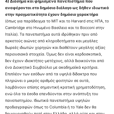
4) Διάσημα και φημισμένα πανεπιστήμια που
αναφέρονται στο δημόσιο διάλογο ως δήθεν ιδιωτικά
στην πραγματικότητα έχουν δημόσιο χαρακτήρα
(όπως για παράδειγμα το MIT και το Harvard στις ΗΠΑ, το
Cambridge στο Ηνωμένο Βασίλειο και το Bocconi στην
Ιταλία). Τα πανεπιστήμια αυτά ιδρύθηκαν πριν από
αρκετούς αιώνες από κληροδοτήματα και μεγάλες
δωρεές ιδιωτών χορηγών και διαθέτουν μεγάλης αξίας
περιουσιακά στοιχεία. Όμως δεν είναι κερδοσκοπικά,
δεν έχουν ιδιοκτήτες-μετόχους, αλλά διοικούνται από
ένα Διοικητικό Συμβούλιο με ακαδημαϊκά κριτήρια.
Επιπλέον των εσόδων από τα υψηλά δίδακτρα που
πληρώνει ο μικρός αριθμός φοιτητών σε αυτά,
λαμβάνουν επίσης σημαντική κρατική χρηματοδότηση,
ενώ όλα τα έσοδα επενδύονται στην ανάπτυξη του
πανεπιστημίου. Ιδιωτικά πανεπιστήμια υψηλών
προδιαγραφών όπως το Columbia ή το Yale δεν θα
δημιουργηθούν ποτέ στην Ελλάδα, αλλά ούτε και στην