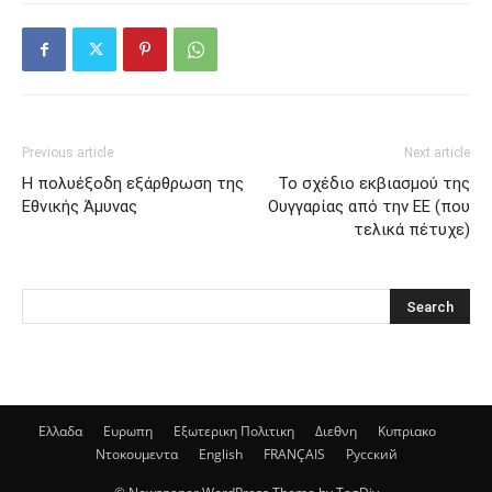
Previous article
Next article
Η πολυέξοδη εξάρθρωση της
Το σχέδιο εκβιασμού της
Εθνικής Άμυνας
Ουγγαρίας από την ΕΕ (που
τελικά πέτυχε)
Ελλαδα
Ευρωπη
Εξωτερικη Πολιτικη
Διεθνη
Κυπριακο
Ντοκουμεντα
English
FRANÇAIS
Русский