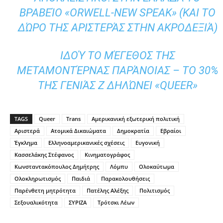
ΒΡΑΒΕΊΟ «ORWELL-NEW SPEAK» (ΚΑΙ ΤΟ
ΔΏΡΟ ΤΗΣ ΑΡΙΣΤΕΡΆΣ ΣΤΗΝ ΑΚΡΟΔΕΞΙΆ)
ΙΔΟΎ ΤΟ ΜΈΓΕΘΟΣ ΤΗΣ
ΜΕΤΑΜΟΝΤΈΡΝΑΣ ΠΑΡΆΝΟΙΑΣ – ΤΟ 30%
ΤΗΣ ΓΕΝΙΆΣ Ζ ΔΗΛΏΝΕΙ «QUEER»
TAGS
Queer
Trans
Αμερικανική εξωτερική πολιτική
Αριστερά
Ατομικά Δικαιώματα
Δημοκρατία
Εβραίοι
Έγκλημα
Ελληνοαμερικανικές σχέσεις
Ευγονική
Κασσελάκης Στέφανος
Κινηματογράφος
Κωνσταντακόπουλος Δημήτρης
Λόμπυ
Ολοκαύτωμα
Ολοκληρωτισμός
Παιδιά
Παρακολουθήσεις
Παρένθετη μητρότητα
Πατέλης Αλέξης
Πολιτισμός
Σεξουαλικότητα
ΣΥΡΙΖΑ
Τρότσκι Λέων