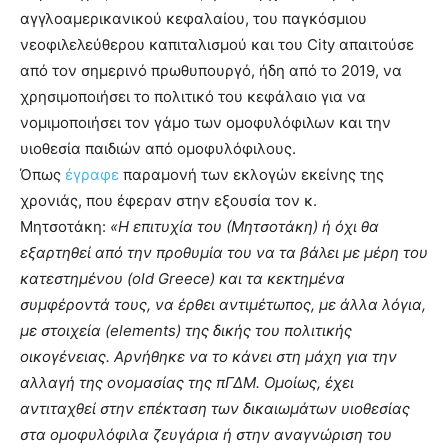
αγγλοαμερικανικού κεφαλαίου, του παγκόσμιου
νεοφιλελεύθερου καπιταλισμού και του City απαιτούσε
από τον σημερινό πρωθυπουργό, ήδη από το 2019, να
χρησιμοποιήσει το πολιτικό του κεφάλαιο για να
νομιμοποιήσει τον γάμο των ομοφυλόφιλων και την
υιοθεσία παιδιών από ομοφυλόφιλους.
Όπως
έγραφε
παραμονή των εκλογών εκείνης της
χρονιάς, που έφεραν στην εξουσία τον κ.
Μητσοτάκη:
«Η επιτυχία του (Μητσοτάκη) ή όχι θα
εξαρτηθεί από την προθυμία του να τα βάλει με μέρη του
κατεστημένου (old Greece) και τα κεκτημένα
συμφέροντά τους, να έρθει αντιμέτωπος, με άλλα λόγια,
με στοιχεία (elements) της δικής του πολιτικής
οικογένειας. Αρνήθηκε να το κάνει στη μάχη για την
αλλαγή της ονομασίας της πΓΔΜ. Ομοίως, έχει
αντιταχθεί στην επέκταση των δικαιωμάτων υιοθεσίας
στα ομοφυλόφιλα ζευγάρια ή στην αναγνώριση του