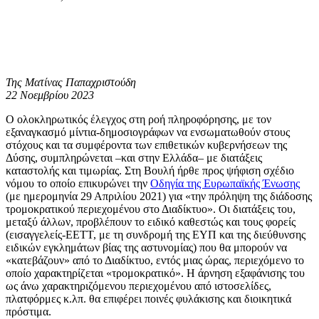
Της Ματίνας Παπαχριστούδη
22 Νοεμβρίου 2023
Ο ολοκληρωτικός έλεγχος στη ροή πληροφόρησης, με τον
εξαναγκασμό μίντια-δημοσιογράφων να ενσωματωθούν στους
στόχους και τα συμφέροντα των επιθετικών κυβερνήσεων της
Δύσης, συμπληρώνεται –και στην Ελλάδα– με διατάξεις
καταστολής και τιμωρίας. Στη Βουλή ήρθε προς ψήφιση σχέδιο
νόμου το οποίο επικυρώνει την
Οδηγία της Ευρωπαϊκής Ένωσης
(με ημερομηνία 29 Απριλίου 2021) για «την πρόληψη της διάδοσης
τρομοκρατικού περιεχομένου στο Διαδίκτυο». Οι διατάξεις του,
μεταξύ άλλων, προβλέπουν το ειδικό καθεστώς και τους φορείς
(εισαγγελείς-ΕΕΤΤ, με τη συνδρομή της ΕΥΠ και της διεύθυνσης
ειδικών εγκλημάτων βίας της αστυνομίας) που θα μπορούν να
«κατεβάζουν» από το Διαδίκτυο, εντός μιας ώρας, περιεχόμενο το
οποίο χαρακτηρίζεται «τρομοκρατικό». Η άρνηση εξαφάνισης του
ως άνω χαρακτηριζόμενου περιεχομένου από ιστοσελίδες,
πλατφόρμες κ.λπ. θα επιφέρει ποινές φυλάκισης και διοικητικά
πρόστιμα.