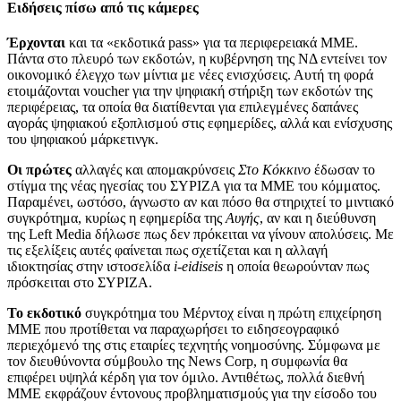
Ειδήσεις πίσω από τις κάμερες
Έρχονται
και τα «εκδοτικά pass» για τα περιφερειακά ΜΜΕ.
Πάντα στο πλευρό των εκδοτών, η κυβέρνηση της ΝΔ εντείνει τον
οικονομικό έλεγχο των μίντια με νέες ενισχύσεις. Αυτή τη φορά
ετοιμάζονται voucher για την ψηφιακή στήριξη των εκδοτών της
περιφέρειας, τα οποία θα διατίθενται για επιλεγμένες δαπάνες
αγοράς ψηφιακού εξοπλισμού στις εφημερίδες, αλλά και ενίσχυσης
του ψηφιακού μάρκετινγκ.
Οι πρώτες
αλλαγές και απομακρύνσεις
Στο Κόκκινο
έδωσαν το
στίγμα της νέας ηγεσίας του ΣΥΡΙΖΑ για τα ΜΜΕ του κόμματος.
Παραμένει, ωστόσο, άγνωστο αν και πόσο θα στηριχτεί το μιντιακό
συγκρότημα, κυρίως η εφημερίδα της
Αυγής
, αν και η διεύθυνση
της Left Media δήλωσε πως δεν πρόκειται να γίνουν απολύσεις. Με
τις εξελίξεις αυτές φαίνεται πως σχετίζεται και η αλλαγή
ιδιοκτησίας στην ιστοσελίδα
i-eidiseis
η οποία θεωρούνταν πως
πρόσκειται στο ΣΥΡΙΖΑ.
Το εκδοτικό
συγκρότημα του Μέρντοχ είναι η πρώτη επιχείρηση
ΜΜΕ που προτίθεται να παραχωρήσει το ειδησεογραφικό
περιεχόμενό της στις εταιρίες τεχνητής νοημοσύνης. Σύμφωνα με
τον διευθύνοντα σύμβουλο της News Corp, η συμφωνία θα
επιφέρει υψηλά κέρδη για τον όμιλο. Αντιθέτως, πολλά διεθνή
ΜΜΕ εκφράζουν έντονους προβληματισμούς για την είσοδο του