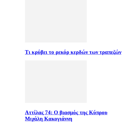
Τι κρύβει το ρεκόρ κερδών των τραπεζών
Αττίλας 74: Ο βιασμός της Κύπρου
Μιχάλη Κακογιάννη