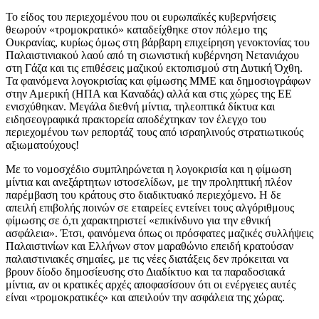
Το είδος του περιεχομένου που οι ευρωπαϊκές κυβερνήσεις
θεωρούν «τρομοκρατικό» καταδείχθηκε στον πόλεμο της
Ουκρανίας, κυρίως όμως στη βάρβαρη επιχείρηση γενοκτονίας του
Παλαιστινιακού λαού από τη σιωνιστική κυβέρνηση Νετανιάχου
στη Γάζα και τις επιθέσεις μαζικού εκτοπισμού στη Δυτική Όχθη.
Τα φαινόμενα λογοκρισίας και φίμωσης ΜΜΕ και δημοσιογράφων
στην Αμερική (ΗΠΑ και Καναδάς) αλλά και στις χώρες της ΕΕ
ενισχύθηκαν. Μεγάλα διεθνή μίντια, τηλεοπτικά δίκτυα και
ειδησεογραφικά πρακτορεία αποδέχτηκαν τον έλεγχο του
περιεχομένου των ρεπορτάζ τους από ισραηλινούς στρατιωτικούς
αξιωματούχους!
Με το νομοσχέδιο συμπληρώνεται η λογοκρισία και η φίμωση
μίντια και ανεξάρτητων ιστοσελίδων, με την προληπτική πλέον
παρέμβαση του κράτους στο διαδικτυακό περιεχόμενο. Η δε
απειλή επιβολής ποινών σε εταιρείες εντείνει τους αλγόριθμους
φίμωσης σε ό,τι χαρακτηριστεί «επικίνδυνο για την εθνική
ασφάλεια». Έτσι, φαινόμενα όπως οι πρόσφατες μαζικές συλλήψεις
Παλαιστινίων και Ελλήνων στον μαραθώνιο επειδή κρατούσαν
παλαιστινιακές σημαίες, με τις νέες διατάξεις δεν πρόκειται να
βρουν δίοδο δημοσίευσης στο Διαδίκτυο και τα παραδοσιακά
μίντια, αν οι κρατικές αρχές αποφασίσουν ότι οι ενέργειες αυτές
είναι «τρομοκρατικές» και απειλούν την ασφάλεια της χώρας.