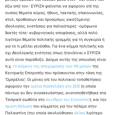
έξω από τον- ΣΥΡΙΖΑ φαίνεται να αφορούν επί της
ουσίας θέματα αύρας, ήθους, τακτικής, επικοινωνίας,
στυλ, προθέσεων και προσώπων, εικαζόμενης
ιδεολογίας, ενστάσεις για παλαιότερες -ομόφωνα
δεκτές τότε- κυβερνητικές αποφάσεις, αλλά πολύ
λιγότερο θέματα πολιτικής γραμμής για τη συγκυρία ή
για το τι μέλλει γενέσθαι. Για ένα κόμμα πολιτικής και
όχι ιδεολογικής ενότητας όπως ήταν/είναι ο ΣΥΡΙΖΑ
αυτό είναι παράδοξο. Δείγμα αυτής της απουσίας είναι
π.χ.
το κείμενο της αποχώρησης των 46 μελών
της
Κεντρικής Επιτροπής που πρόσκεινται στην τάση της
‘Ομπρέλας’. Οι μόνες επί του πολιτικού τοποθετήσεις
αφορούν την
ομιλία Κασσελάκη στο ΣΕΒ
(η οποία
πάντως αν δεν ανασκευάστηκε, ανατοποθετήθηκε στα
Τσιπρικά ειωθότα στο
συνέδριο του Economist
), και την
πρώτη δήλωση
του κόμματος για τον πόλεμο στην
Παλαιστίνη (την οποία ακολούθησαν
άλλες
λιγότερο