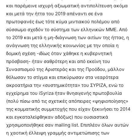
και παρέμεινε ισχυρή αξιωματική αντιπολίτευση ακόμα
και μετά την ήττα του 2019 απέναντι σε ένα
πρωτοφανές έως τότε κύμα μιντιακού πολέμου από
σύσσωμο σχεδόν το σύστημα των ελληνικών ΜΜΕ. Από
το 2019 και μετά η μη-διάγνωση των αιτίων της ήττας, η
ανάγνωση της ελληνικής κοινωνίας με την οποία η
δομική σχέση -ιδίως όταν χάθηκε η κυβερνητική
πρόσβαση- ήταν σαθρότερη και από εκείνη του
Συνασπισμού της Αριστεράς και της Προόδου, μάλλον
θόλωσαν το στίγμα και επικύρωσαν στα νεαρότερα
ακροατήρια την «συστημικότητα» του ΣΥΡΙΖΑ, ενώ το
εγχείρημα του iSyriza ήταν θνησιγενής πρωτοβουλία
(πολύ πίσω από τις σχετικές απόπειρες «ψηφιοποίησης»
της κομματικής συμμετοχής που είχαν ξεκινήσει το 2014
και εγκαταλείφθηκαν αδόξως) που ουσιαστικά
χρησιμοποιήθηκε σαν mailing list. Επιπλέον όλων αυτών
η χαοτική έλλειψη γραμμής αντιμετώπισης των