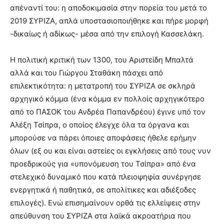
απέναντί του: η αποδοκιμασία στην πορεία του μετά το
2019 ΣΥΡΙΖΑ, απλά υποστασιοποιήθηκε και πήρε μορφή
-δικαίως ή αδίκως- μέσα από την επιλογή Κασσελάκη.
Η πολιτική κριτική των 1300, του Αριστείδη Μπαλτά
αλλά και του Γιώργου Σταθάκη πάσχει από
επιλεκτικότητα: η μετατροπή του ΣΥΡΙΖΑ σε σκληρά
αρχηγικό κόμμα (ένα κόμμα εν πολλοίς αρχηγικότερο
από το ΠΑΣΟΚ του Ανδρέα Παπανδρέου) έγινε υπό τον
Αλέξη Τσίπρα, ο οποίος έλεγχε όλα τα όργανα και
μπορούσε να πάρει όποιες αποφάσεις ήθελε ερήμην
όλων (εξ ου και είναι αστείες οι εγκλήσεις από τους νυν
προεδρικούς για «υπονόμευση του Τσίπρα» από ένα
στελεχικό δυναμικό που κατά πλειοψηφία συνέργησε
ενεργητικά ή παθητικά, σε απολίτικες και αδιέξοδες
επιλογές). Ενώ επισημαίνουν ορθά τις ελλείψεις στην
απεύθυνση του ΣΥΡΙΖΑ στα λαϊκά ακροατήρια που