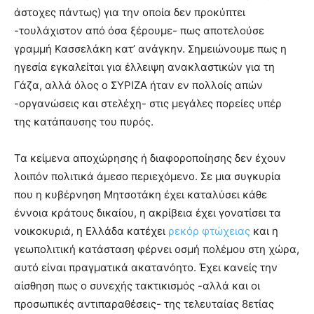
άστοχες πάντως) για την οποία δεν προκύπτει
-τουλάχιστον από όσα ξέρουμε- πως αποτελούσε
γραμμή Κασσελάκη κατ’ ανάγκην. Σημειώνουμε πως η
ηγεσία εγκαλείται για έλλειψη ανακλαστικών για τη
Γάζα, αλλά όλος ο ΣΥΡΙΖΑ ήταν εν πολλοίς απών
-οργανώσεις και στελέχη- στις μεγάλες πορείες υπέρ
της κατάπαυσης του πυρός.
Τα κείμενα αποχώρησης ή διαφοροποίησης δεν έχουν
λοιπόν πολιτικά άμεσο περιεχόμενο. Σε μια συγκυρία
που η κυβέρνηση Μητσοτάκη έχει καταλύσει κάθε
έννοια κράτους δικαίου, η ακρίβεια έχει γονατίσει τα
νοικοκυριά, η Ελλάδα κατέχει
ρεκόρ φτώχειας
και η
γεωπολιτική κατάσταση φέρνει οσμή πολέμου στη χώρα,
αυτό είναι πραγματικά ακατανόητο. Έχει κανείς την
αίσθηση πως ο συνεχής τακτικισμός -αλλά και οι
προσωπικές αντιπαραθέσεις- της τελευταίας 8ετίας