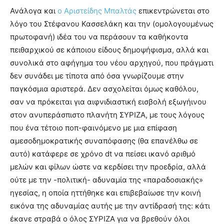
Ανάλογα και
ο Αριστείδης Μπαλτάς
επικεντρώνεται στο
λόγο του Στέφανου Κασσελάκη και την (ομολογουμένως
πρωτοφανή) ιδέα του να περάσουν τα καθήκοντα
πειθαρχικού σε κάποιου είδους δημοψήφισμα, αλλά και
συνολικά στο αφήγημα του νέου αρχηγού, που πράγματι
δεν συνάδει με τίποτα από όσα γνωρίζουμε στην
παγκόσμια αριστερά. Δεν ασχολείται όμως καθόλου,
σαν να πρόκειται για αιφνιδιαστική εισβολή εξωγήινου
στον ανυπεράσπιστο πλανήτη ΣΥΡΙΖΑ, με τους λόγους
που ένα τέτοιο ποπ-φαινόμενο με μια επίφαση
αμεσοδημοκρατικής συναπόφασης (θα επανέλθω σε
αυτό) κατάφερε σε χρόνο dt να πείσει ικανό αριθμό
μελών και φίλων ώστε να κερδίσει την προεδρία, αλλά
ούτε με την -πολιτική- αδυναμία της «παραδοσιακής»
ηγεσίας, η οποία ηττήθηκε και επιβεβαίωσε την κοινή
εικόνα της αδυναμίας αυτής με την αντίδρασή της: κάτι
έκανε στραβά ο όλος ΣΥΡΙΖΑ για να βρεθούν όλοι