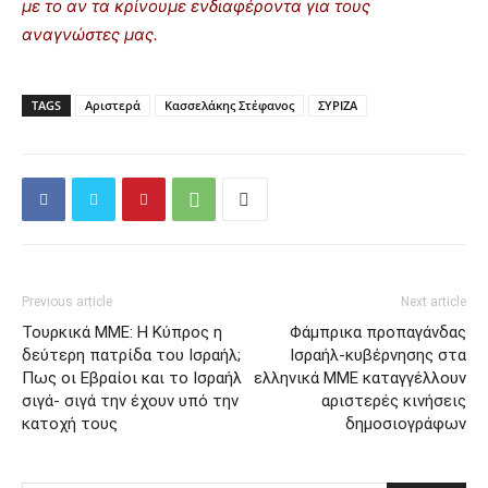
με το αν τα κρίνουμε ενδιαφέροντα για τους
αναγνώστες μας.
TAGS
Αριστερά
Κασσελάκης Στέφανος
ΣΥΡΙΖΑ
Previous article
Next article
Τουρκικά ΜΜΕ: Η Κύπρος η
Φάμπρικα προπαγάνδας
δεύτερη πατρίδα του Ισραήλ;
Ισραήλ-κυβέρνησης στα
Πως οι Εβραίοι και το Ισραήλ
ελληνικά ΜΜΕ καταγγέλλουν
σιγά- σιγά την έχουν υπό την
αριστερές κινήσεις
κατοχή τους
δημοσιογράφων