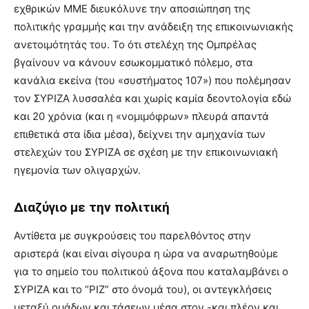
εχθρικών ΜΜΕ διευκόλυνε την αποσιώπηση της
πολιτικής γραμμής και την ανάδειξη της επικοινωνιακής
ανετοιμότητάς του. Το ότι στελέχη της Ομπρέλας
βγαίνουν να κάνουν εσωκομματικό πόλεμο, στα
κανάλια εκείνα (του «συστήματος 107») που πολέμησαν
τον ΣΥΡΙΖΑ λυσσαλέα και χωρίς καμία δεοντολογία εδώ
και 20 χρόνια (και η «νομιμόφρων» πλευρά απαντά
επιθετικά στα ίδια μέσα), δείχνει την αμηχανία των
στελεχών του ΣΥΡΙΖΑ σε σχέση με την επικοινωνιακή
ηγεμονία των ολιγαρχών.
Διαζύγιο με την πολιτική
Αντίθετα με συγκρούσεις του παρελθόντος στην
αριστερά (και είναι σίγουρα η ώρα να αναρωτηθούμε
για το σημείο του πολιτικού άξονα που καταλαμβάνει ο
ΣΥΡΙΖΑ και το “ΡΙΖ” στο όνομά του), οι αντεγκλήσεις
μεταξύ ομάδων και τάσεων μέσα στον -και πλέον και