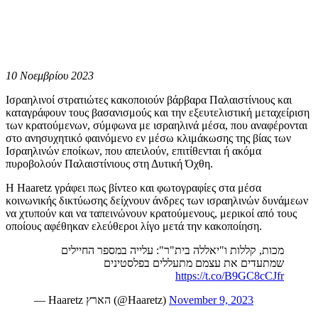
10 Νοεμβρίου 2023
Ισραηλινοί στρατιώτες κακοποιούν βάρβαρα Παλαιστίνιους και
καταγράφουν τους βασανισμούς και την εξευτελιστική μεταχείριση
των κρατούμενων, σύμφωνα με ισραηλινά μέσα, που αναφέρονται
στο ανησυχητικό φαινόμενο εν μέσω κλιμάκωσης της βίας των
Ισραηλινών εποίκων, που απειλούν, επιτίθενται ή ακόμα
πυροβολούν Παλαιστίνιους στη Δυτική Όχθη.
Η Haaretz γράφει πως βίντεο και φωτογραφίες στα μέσα
κοινωνικής δικτύωσης δείχνουν άνδρες των ισραηλινών δυνάμεων
να χτυπούν και να ταπεινώνουν κρατούμενους, μερικοί από τους
οποίους αφέθηκαν ελεύθεροι λίγο μετά την κακοποίηση.
מכות, קללות ו"יאללה בית"ר": עלייה במספר החיילים
שמתעדים את עצמם מתעללים בפלסטינים
https://t.co/B9GC8cCJfr
— Haaretz הארץ (@Haaretz)
November 9, 2023