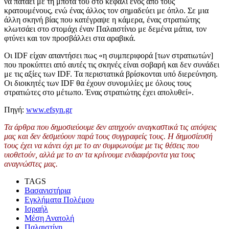
να πατάει με τη μπότα του στο κεφάλι ενός από τους
κρατουμένους, ενώ ένας άλλος τον σημαδεύει με όπλο. Σε μια
άλλη σκηνή βίας που κατέγραψε η κάμερα, ένας στρατιώτης
κλωτσάει στο στομάχι έναν Παλαιστίνιο με δεμένα μάτια, τον
φτύνει και τον προσβάλλει στα αραβικά.
Οι IDF είχαν απαντήσει πως «η συμπεριφορά [των στρατιωτών]
που προκύπτει από αυτές τις σκηνές είναι σοβαρή και δεν συνάδει
με τις αξίες των IDF. Τα περιστατικά βρίσκονται υπό διερεύνηση.
Οι διοικητές των IDF θα έχουν συνομιλίες με όλους τους
στρατιώτες στο μέτωπο. Ένας στρατιώτης έχει απολυθεί».
Πηγή:
www.efsyn.gr
Τα άρθρα που δημοσιεύουμε δεν απηχούν αναγκαστικά τις απόψεις
μας και δεν δεσμεύουν παρά τους συγγραφείς τους. Η δημοσίευσή
τους έχει να κάνει όχι με το αν συμφωνούμε με τις θέσεις που
υιοθετούν, αλλά με το αν τα κρίνουμε ενδιαφέροντα για τους
αναγνώστες μας.
TAGS
Βασανιστήρια
Εγκλήματα Πολέμου
Ισραήλ
Μέση Ανατολή
Παλαιστίνη