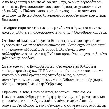
Από το ξέσπασμα του πολέμου στη Γάζα, όλο και περισσότεροι
στρατιώτες βιντεοσκοπούν τους εαυτούς τους να χτυπούν και να
εξευτελίζουν Παλαιστίνιους κρατούμενους και στη συνέχεια
αναρτούν τα βίντεο στους λογαριασμούς τους στα μέσα κοινωνικής
δικτύωσης.
Το δημοσίευμα αναφέρει πως το φαινόμενο υπήρχε και πριν τον
πόλεμο, αλλά έχει πολλαπλασιαστεί από τις 7 Οκτωβρίου και μετά.
Οι Times of Israel ανέδειξαν το θέμα στις αρχές του μήνα, όταν
έγραφαν πως δεκάδες τέτοιες εικόνες και βίντεο είχαν δημοσιευτεί
την τελευταία εβδομάδα σε βάρος Παλαιστινίων, που
συλλαμβάνονται στη Δυτική Όχθη και κρατούνται συχνά με δεμένα
μάτια και χειροπέδες.
Σε ένα από τα πιο βάναυσα βίντεο, στο οποίο είχε θολωθεί η
εικ΄να, στρατιώτες των IDF βιντεοσκοπούν τους εαυτούς τους να
κακοποιούν επτά εργάτες της Δυτικής Όχθης, οι οποίοι
συνελήφθησαν ενώ επιχείρησαν να εισέλθουν στο Ισραήλ χωρίς
άδεια, σε περιοχή νότια της Χεβρώνας.
Σύμφωνα με τους Times of Israel, το ντοκουμέντο έδειχνε
Παλαιστίνιους άνδρες γυμνούς ή ημίγυμνους, με δεμένα μάτια και
χειροπέδες, να ουρλιάζουν από τον πόνο. Ένας από αυτούς
σέρνεται στο έδαφος. Σε ένα στιγμιότυπο φαίνεται ένας στρατιώτης