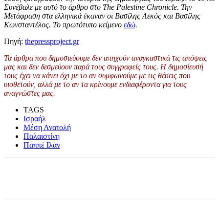
Συνέβαλε με αυτό το άρθρο στο
The Palestine Chronicle
.
Τ
ην
Μετάφραση
στα ελληνικά έκαναν οι
Βασίλης Λεκός
και
Βασίλης
Κωνσταντέλος. Το πρωτότυπο κείμενο
εδώ
.
Πηγή:
thepressproject.gr
Τα άρθρα που δημοσιεύουμε δεν απηχούν αναγκαστικά τις απόψεις
μας και δεν δεσμεύουν παρά τους συγγραφείς τους. Η δημοσίευσή
τους έχει να κάνει όχι με το αν συμφωνούμε με τις θέσεις που
υιοθετούν, αλλά με το αν τα κρίνουμε ενδιαφέροντα για τους
αναγνώστες μας.
TAGS
Ισραήλ
Μέση Ανατολή
Παλαιστίνη
Παππέ Ιλάν