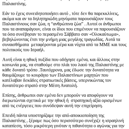
Παλαιστίνης.
Εάν το έχεις συνειδητοποιήσει αυτό , τότε δεν θα παρεκκλίνεις,
ακόμα και αν τα δηλητηριώδη μηνύματα παρουσιάζουν τους
Παλαιστίνιους σαν ζώα, η “ανθρώπινα ζώα” . Αυτοί οι άνθρωποι
που τα αναπαράγουν, είναι οι ίδιοι που επιμένουν να παρουσιάζουν
τα όσα συνέβησαν το περασμένο Σάββατο σαν «Ολοκαύτωμα»,
βεβηλώνοντας έτσι την μνήμη μιας μεγάλης τραγωδίας. Αυτά τα
συναισθήματα μεταφέρονται μέρα και νύχτα από τα ΜΜΕ και τους
πολιτικούς του Ισραήλ.
Αυτή είναι η ηθική πυξίδα που οδήγησε εμένα, και άλλους στην
κοινωνία μας, να σταθούμε στο πλάι του λαού της Παλαιστίνης με
κάθε δυνατό τρόπο .Ταυτόχρονα, μας έδωσε την δυνατότητα να
θαυμάζουμε το κουράγιο των Παλαιστίνιων μαχητών που
κατέλαβαν δεκάδες στρατιωτικές βάσεις, υπερνικώντας τον
δυνατότερο στρατό στην Μέση Ανατολή.
Επίσης, άνθρωποι σαν εμένα δεν μπορούν να αποφύγουν να
διερωτώνται σχετικά με την ηθική ή στρατηγική αξία ορισμένων
από τις ενέργειες που συνόδεψαν αυτή την επιχείρηση.
Επειδή πάντα υποστηρίζαμε την από-αποικιοποίηση της
Παλαιστίνης , ξέραμε πως όσο περισσότερο συνέχιζε η ισραηλινή
καταπίεση, τόσο μικρότερη γινόταν η πιθανότητα ο αγώνας για την