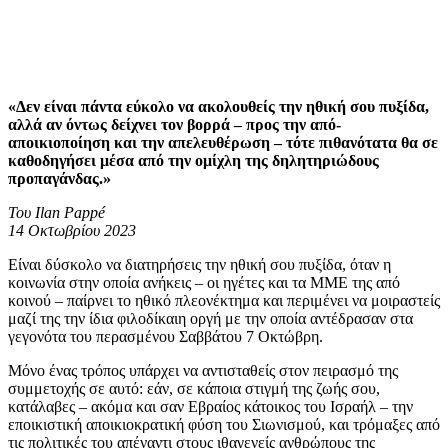
«Δεν είναι πάντα εύκολο να ακολουθείς την ηθική σου πυξίδα,
αλλά αν όντως δείχνει τον βορρά – προς την από-
αποικιοποίηση και την απελευθέρωση – τότε πιθανότατα θα σε
καθοδηγήσει μέσα από την ομίχλη της δηλητηριώδους
προπαγάνδας.»
Του Ilan Pappé
14 Οκτωβρίου 2023
Είναι δύσκολο να διατηρήσεις την ηθική σου πυξίδα, όταν η
κοινωνία στην οποία ανήκεις – οι ηγέτες και τα ΜΜΕ της από
κοινού – παίρνει το ηθικό πλεονέκτημα και περιμένει να μοιραστείς
μαζί της την ίδια φιλοδίκαιη οργή με την οποία αντέδρασαν στα
γεγονότα του περασμένου Σαββάτου 7 Οκτώβρη.
Μόνο ένας τρόπος υπάρχει να αντισταθείς στον πειρασμό της
συμμετοχής σε αυτό: εάν, σε κάποια στιγμή της ζωής σου,
κατάλαβες – ακόμα και σαν Εβραίος κάτοικος του Ισραήλ – την
εποικιστική αποικιοκρατική φύση του Σιωνισμού, και τρόμαξες από
τις πολιτικές του απέναντι στους ιθαγενείς ανθρώπους της