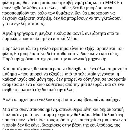
φίλοι μου, θα είναι η αιτία που η κυβέρνηση σας και τα ΜΜΕ θα
αποδειχθούν λάθος στο τέλος, καθώς δεν θα μπορέσουν να
προσποιηθούν τον ρόλο των θυμάτων, δεν θα μπορέσουν να
δεχτούν αμέριστη στήριξη, δεν θα μπορέσουν να την γλιτώσουν
για τα εγκλήματα τους.
Αργά η γρήγορα, η μεγάλη εικόνα θα φανεί, ανεξάρτητα από τα
δομικώς προκατειλημμένα δυτικά Μέσα.
Παρ’ όλα αυτά, το μεγάλο ερώτημα είναι το εξής: Ισραηλινοί μου
φίλοι, θα μπορέσετε να δείτε καθαρά την ίδια εικόνα και εσείς;
Παρά την χρόνια κατήχηση και την κοινωνική μηχανική;
Και ταυτόχρονα, θα καταφέρετε να διδαχθείτε ένα άλλο σημαντικό
μάθημα – που μπορεί να εξαχθεί από τα τελευταία γεγονότα: η
καθαρή ισχύς από μόνη της , δεν μπορεί να οδηγήσει σε ισορροπία
ανάμεσα σε ένα δίκαιο καθεστώς από την μία πλευρά , και σε ένα
ανήθικο πολιτικό σχέδιο από την άλλη;
Αλλά υπάρχει μια εναλλακτική .Για την ακρίβεια πάντα υπήρχε:
Μια από-σιωνιστικοποιημένη, απελευθερωμένη και δημοκρατική
Παλαιστίνη από τον ποταμό μέχρι την θάλασσα. Μια Παλαιστίνη
που θα υποδεχθεί πίσω τους πρόσφυγες και θα χτίσει μια κοινωνία
η οποία δεν θα κάνει διακρίσεις στην βάση της κουλτούρας, της