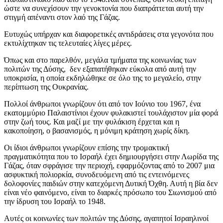
ώστε να συνεχίσουν την γενοκτονία που διαπράττεται αυτή την
στιγμή απέναντι στον λαό της Γάζας.
Ευτυχώς υπήρχαν και διαφορετικές αντιδράσεις στα γεγονότα που
εκτυλίχτηκαν τις τελευταίες λίγες μέρες.
Όπως και στο παρελθόν, μεγάλα τμήματα της κοινωνίας των
πολιτών της Δύσης, δεν εξαπατήθηκαν εύκολα από αυτή την
υποκρισία, η οποία εκδηλώθηκε σε όλο της το μεγαλείο, στην
περίπτωση της Ουκρανίας.
Πολλοί άνθρωποι γνωρίζουν ότι από τον Ιούνιο του 1967, ένα
εκατομμύριο Παλαιστίνιοι έχουν φυλακιστεί τουλάχιστον μία φορά
στην ζωή τους. Και μαζί με την φυλάκιση έρχεται και η
κακοποίηση, ο βασανισμός, η μόνιμη κράτηση χωρίς δίκη.
Οι ίδιοι άνθρωποι γνωρίζουν επίσης την τρομακτική
πραγματικότητα που το Ισραήλ έχει δημιουργήσει στην Λωρίδα της
Γάζας, όταν σφράγισε την περιοχή, εφαρμόζοντας από το 2007 μια
ασφυκτική πολιορκία, συνοδευόμενη από τις εντεινόμενες
δολοφονίες παιδιών στην κατεχόμενη Δυτική Όχθη. Αυτή η βία δεν
είναι νέο φαινόμενο, είναι το διαρκές πρόσωπο του Σιωνισμού από
την ίδρυση του Ισραήλ το 1948.
Αυτές οι κοινωνίες των πολιτών της Δύσης, αγαπητοί Ισραηλινοί