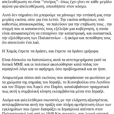
απελευθέρωση να είναι ‘’στείρος’’- όπως έχει γίνει σε κάθε μεγάλο
αγώνα για απελευθέρωση, οπουδήποτε στον κόσμο.
Αυτό δεν σημαίνει ότι μπορούμε να χάνουμε την εστίασή μας στην
μεγάλη εικόνα, ούτε για ένα λεπτό. Την εικόνα ανθρώπων, υπό
καθεστώς αποικιοκρατίας, να παλεύουν για την επιβίωση τους , την
στιγμή που οι καταπιεστές τους εξέλεξαν μια κυβέρνηση, η οποία
είναι αποφασισμένη να επιταχύνει την καταστροφή, και ουσιαστικά,
την εξολόθρευση των Παλαιστινίων – ή ακόμα και πεποίθηση τους
ότι αποτελούν ένα λαό.
Η Χαμάς έπρεπε να δράσει, και έπρεπε να δράσει γρήγορα.
Είναι δύσκολο να διατυπώσεις αυτά τα αντεπιχειρήματα γιατί τα
δυτικά ΜΜΕ και οι πολιτικοί ακολούθησαν κατά πόδας τον
ισραηλινό λόγο και το αφήγημα, όσο προβληματικά και αν ήταν.
Αναρωτιέμαι πόσοι από εκείνους που αποφάσισαν να φωτίσουν με
τα χρώματα της σημαίας του Ισραήλ, το Κοινοβούλιο στο Λονδίνο
και τον Πύργο του Άιφελ στο Παρίσι, καταλαβαίνουν πραγματικά
πως αυτή η συμβολική κίνηση εκλαμβάνεται μέσα στο Ισραήλ.
Ακόμα και φιλελεύθεροι σιωνιστές με την ελάχιστη αξιοπρέπεια,
αντιλαμβάνονται αυτή την πράξη σαν πλήρη αμνήστευση όλων των
εγκλημάτων που έχουν διαπράξει οι Ισραηλινοί απέναντι στον
Παλαιστινιακό λαό από το 1948.Και συνεπώς, σαν λευκή επιταγή