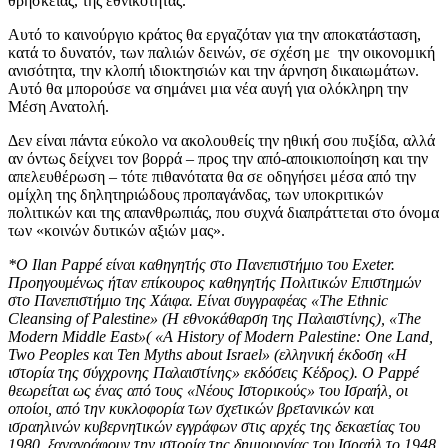
θρησκείας, της εθνικότητας.
Αυτό το καινούργιο κράτος θα εργαζόταν για την αποκατάσταση,
κατά το δυνατόν, των παλιών δεινών, σε σχέση με την οικονομική
ανισότητα, την κλοπή ιδιοκτησιών και την άρνηση δικαιωμάτων.
Αυτό θα μπορούσε να σημάνει μια νέα αυγή για ολόκληρη την
Μέση Ανατολή.
Δεν είναι πάντα εύκολο να ακολουθείς την ηθική σου πυξίδα, αλλά
αν όντως δείχνει τον βορρά – προς την από-αποικιοποίηση και την
απελευθέρωση – τότε πιθανότατα θα σε οδηγήσει μέσα από την
ομίχλη της δηλητηριώδους προπαγάνδας, των υποκριτικών
πολιτικών και της απανθρωπιάς, που συχνά διαπράττεται στο όνομα
των «κοινών δυτικών αξιών μας».
*Ο
Ilan Papp
é είναι καθηγητής στο Πανεπιστήμιο του
Exeter.
Προηγουμένως ήταν επίκουρος καθηγητής Πολιτικών Επιστημών
στο Πανεπιστήμιο της Χάιφα
.
Είναι συγγραφέας «
The Ethnic
Cleansing of Palestine
»
(
Η εθνοκάθαρση της Παλαιστίνης
),
«
The
Modern Middle East
»
(
«
A History of Modern Palestine: One Land,
Two Peoples
και
Ten Myths about Israel
»
(
ελληνική έκδοση «Η
ιστορία της σύγχρονης Παλαιστίνης» εκδόσεις Κέδρος
).
Ο
Papp
é
θεωρείται ως ένας από τους «Νέους Ιστορικούς» του Ισραήλ
,
οι
οποίοι
,
από την κυκλοφορία των σχετικών βρετανικών και
ισραηλινών κυβερνητικών εγγράφων στις αρχές της δεκαετίας του
1980,
ξαναγράφουν την ιστορία της δημιουργίας του Ισραήλ το
1948.