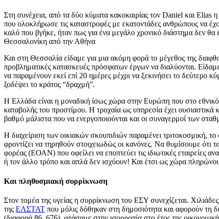
Στη συνέχεια, από τα δύο κύματα κακοκαιρίας τον Daniel και Elias
που ολοκλήρωσε τις καταστροφές με εκατοντάδες ανθρώπους να έχου
καλό που βγήκε, ήταν πως για ένα μεγάλο χρονικό διάστημα δεν θα
Θεσσαλονίκη από την Αθήνα
Και στη Θεσσαλία είδαμε για μια ακόμη φορά το μέγεθος της διαφθ
προβληματικές κατασκευές πρόσφατων έργων να διαλύονται. Είδαμε
να παραμένουν εκεί επί 20 ημέρες μέχρι να ξεκινήσει το δεύτερο
ξοδέψει το κράτος “δραχμή”.
Η Ελλάδα είναι η μοναδική ίσως χώρα στην Ευρώπη που στο εθνικό 
καταβολής του προστίμου. Η τροχαία ως υπηρεσία έχει ουσιαστικά κ
βαθμό μάλιστα που να ενεργοποιούνται και οι συναγερμοί των στ
Η διαχείριση των οικιακών σκουπιδιών παραμένει τριτοκοσμική, το
φροντίζει να τηρηθούν στοιχειωδώς οι κανόνες. Να θυμίσουμε ότι τ
φορέας (ΕΟΑΝ) που οφείλει να εποπτεύει τις ιδιωτικές εταιρείες αν
ή τον άλλο τρόπο και απλά δεν ισχύουν! Και έτσι ως χώρα πληρώνο
Και πληθυσμιακή συρρίκνωση
Στον τομέα της υγείας η συρρίκνωση του ΕΣΥ συνεχίζεται. Χιλιάδες
της
ΕΛΣΤΑΤ
που μόλις δόθηκαν στη δημοσιότητα και αφορούν τη δι
(διαφορά 86. 676), φτάσαμε στην ισορροπία στο έτος της οικονομικ