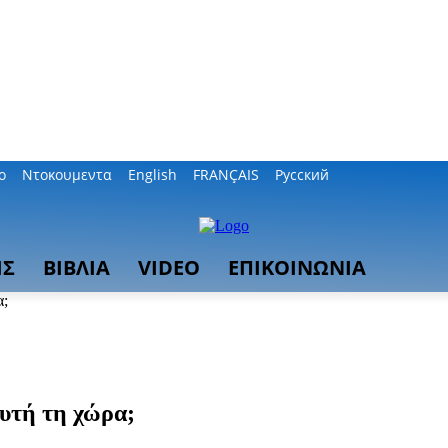
ο
Ντοκουμεντα
English
FRANÇAIS
Русский
ΙΣ
ΒΙΒΛΙΑ
VIDEO
ΕΠΙΚΟΙΝΩΝΙΑ
α;
αυτή τη χώρα;