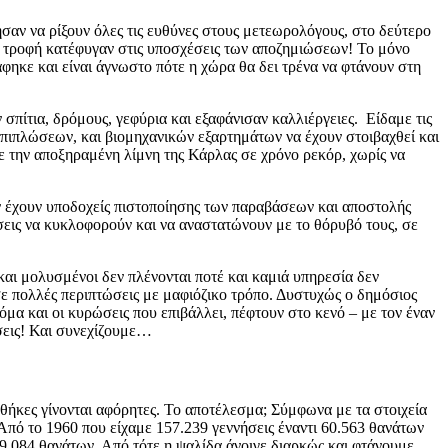
ησαν να ρίξουν όλες τις ευθύνες στους μετεωρολόγους, στο δεύτερο
αι τροφή κατέφυγαν στις υποσχέσεις των αποζημιώσεων! Το μόνο
φηκε και είναι άγνωστο πότε η χώρα θα δει τρένα να φτάνουν στη
πίτια, δρόμους, γεφύρια και εξαφάνισαν καλλιέργειες. Είδαμε τις
πιπλώσεων, και βιομηχανικών εξαρτημάτων να έχουν στοιβαχθεί και
 την αποξηραμένη λίμνη της Κάρλας σε χρόνο ρεκόρ, χωρίς να
ν έχουν υποδοχείς πιστοποίησης των παραβάσεων και αποστολής
σεις να κυκλοφορούν και να αναστατώνουν με το θόρυβό τους, σε
αι μολυσμένοι δεν πλένονται ποτέ και καμιά υπηρεσία δεν
 σε πολλές περιπτώσεις με μαφιόζικο τρόπο. Δυστυχώς ο δημόσιος
όμα και οι κυρώσεις που επιβάλλει, πέφτουν στο κενό – με τον έναν
σεις! Και συνεχίζουμε…
νθήκες γίνονται αφόρητες. Το αποτέλεσμα; Σύμφωνα με τα στοιχεία
Από το 1960 που είχαμε 157.239 γεννήσεις έναντι 60.563 θανάτων
09.084 θανάτων. Από τότε η ψαλίδα άνοιγε διαρκώς και φτάνουμε