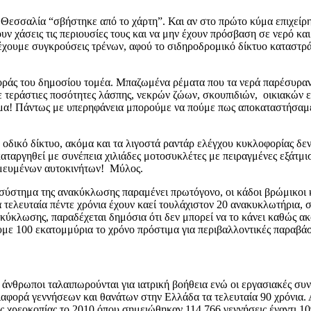
 η Θεσσαλία “σβήστηκε από το χάρτη”. Και αν στο πρώτο κύμα επιχείρ
ν χάσεις τις περιουσίες τους και να μην έχουν πρόσβαση σε νερό κ
 έχουμε συγκρούσεις τρένων, αφού το σιδηροδρομικό δίκτυο καταστρά
οράς του δημοσίου τομέα. Μπαζωμένα ρέματα που τα νερά παρέσυραν σ
 τεράστιες ποσότητες λάσπης, νεκρών ζώων, σκουπιδιών, οικιακών ε
 κύμα! Πάντως με υπερηφάνεια μπορούμε να πούμε πως αποκαταστήσαμε
οδικό δίκτυο, ακόμα και τα λιγοστά ραντάρ ελέγχου κυκλοφορίας δε
αταργηθεί με συνέπεια χιλιάδες μοτοσυκλέτες με πειραγμένες εξάτμι
αθμευμένων αυτοκινήτων! Μύλος.
 σύστημα της ανακύκλωσης παραμένει πρωτόγονο, οι κάδοι βρώμικοι κ
α τελευταία πέντε χρόνια έχουν καεί τουλάχιστον 20 ανακυκλωτήρια,
ακύκλωσης, παραδέχεται δημόσια ότι δεν μπορεί να το κάνει καθώς ακ
υμε 100 εκατομμύρια το χρόνο πρόστιμα για περιβαλλοντικές παραβά
 άνθρωποι ταλαιπωρούνται για ιατρική βοήθεια ενώ οι εργασιακές συ
αφορά γεννήσεων και θανάτων στην Ελλάδα τα τελευταία 90 χρόνια. 
ής χρεοκοπίας το 2010 όπου σημειώθηκαν 114.766 γεννήσεις έναντι 1