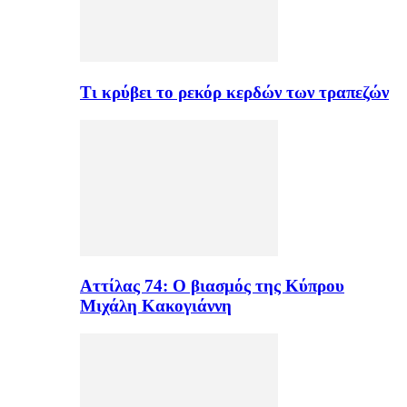
Τι κρύβει το ρεκόρ κερδών των τραπεζών
Αττίλας 74: Ο βιασμός της Κύπρου
Μιχάλη Κακογιάννη