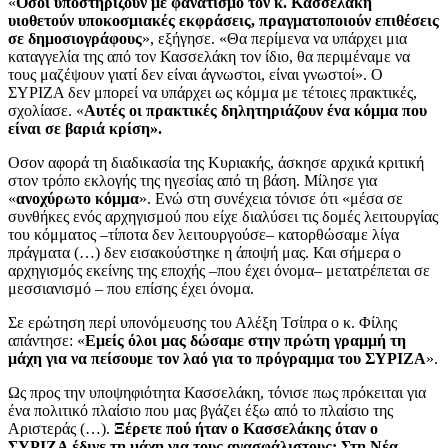
«
Οσοι υποστηρίζουν με φανατισμό τον κ. Κασσελάκη
υιοθετούν υποκοσμιακές εκφράσεις, πραγματοποιούν επιθέσεις
σε δημοσιογράφους
», εξήγησε. «Θα περίμενα να υπάρχει μια
καταγγελία της από τον Κασσελάκη τον ίδιο, θα περιμέναμε να
τους μαζέψουν γιατί δεν είναι άγνωστοι, είναι γνωστοί». Ο
ΣΥΡΙΖΑ δεν μπορεί να υπάρχει ως κόμμα με τέτοιες πρακτικές,
σχολίασε. «
Αυτές οι πρακτικές δηλητηριάζουν ένα κόμμα που
είναι σε βαριά κρίση».
Οσον αφορά τη διαδικασία της Κυριακής, άσκησε αρχικά κριτική
στον τρόπο εκλογής της ηγεσίας από τη βάση. Μίλησε για
«
ανοχύρωτο κόμμα
». Ενώ στη συνέχεια τόνισε ότι «μέσα σε
συνθήκες ενός αρχηγισμού που είχε διαλύσει τις δομές λειτουργίας
του κόμματος –τίποτα δεν λειτουργούσε– κατορθώσαμε λίγα
πράγματα (…) δεν εισακούστηκε η άποψή μας. Και σήμερα ο
αρχηγισμός εκείνης της εποχής –που έχει όνομα– μετατρέπεται σε
μεσσιανισμό – που επίσης έχει όνομα.
Σε ερώτηση περί υπονόμευσης του Αλέξη Τσίπρα ο κ. Φίλης
απάντησε: «
Εμείς όλοι μας δώσαμε στην πρώτη γραμμή τη
μάχη για να πείσουμε τον λαό για το πρόγραμμα του ΣΥΡΙΖΑ
».
Ως προς την υποψηφιότητα Κασσελάκη, τόνισε πως πρόκειται για
ένα πολιτικό πλαίσιο που μας βγάζει έξω από το πλαίσιο της
Αριστεράς (…).
Ξέρετε πού ήταν ο Κασσελάκης όταν ο
ΣΥΡΙΖΑ έδινε τη μάχη για τους ανασφάλιστους; Στη Νέα