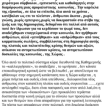
χειρότεροι σύμβουλοι , εμπνευστές και καθοδηγητές στην
διαμόρφωση μιας αμοραλιστικης κοινωνίας . Την καρέκλα
της εξουσίας , σε όλα τα επίπεδα, όλα αυτά τα χρόνια ,
κατέβαλαν ως επι το πλείστον , άνθρωποι άκοπα , χωρίς
γνώση, χωρίς εμπειριες,χωρίς να δοκιμαστούν στο στίβο της
ζωής και της δημιουργίας, δεδομένου ότι πολλοί από αυτούς
ποτέ δεν ίδρωσαν για να κερδίσουν το ψωμί τους, δεν
αναδείχθηκαν επαγγελματικά στην κοινωνία, δεν ηγήθηκαν
ανθρώπων, αλλά «γεννήθηκαν» και «ανδρώθηκαν» από τους
κομματικούς σωλήνες, συμβάλλοντας στη δημιουργία αυτής
της πλατιάς και πολυεπίπεδης κρίσης θεσμών και αξιών,
ανίκανοι να αντιμετωπίσουν κρίσεις, να αντιμετωπίσουν
δυσκολίες της κοινωνίας , της Χώρας .
Όλο αυτό το πολιτικό σύστημα κύριε διευθυντά της Καθημερινής
το «καλλιεργήσατε», το αναδείξατε , το υμνήσατε , δεν κάνατε
εποικοδομητική κριτική ώστε να βελτιωθεί , με αποτέλεσμα να
φθάσουμε στην σημερινή κατάσταση που η Χώρα καίγεται , η
χώρα πνίγεται και ουδείς είναι υπεύθυνος , δολοφονείται νέος
ανθρωπος στον καταπέλτη πλοίου και ουδείς συγκινείται ……εχετε
αντιληφθεί νομίζω, διοτι είναι πασιφανές και στον απλό λαό,ότι η
ανικανότητα των «διοικούντων» έχει προκαλέσει τεράστια
δυσπιστία στην κοινή γνώμη για το σύνολο των προσώπων αλλά
και των θεσμών που είναι απαραίτητοι για την κρατική λειτουργία.
Τα πόστα των αποφάσεων στην πολιτική, στη δημόσια διοίκηση