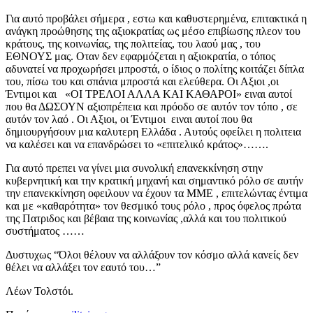
Για αυτό προβάλει σήμερα , εστω και καθυστερημένα, επιτακτικά η
ανάγκη προώθησης της αξιοκρατίας ως μέσο επιβίωσης πλεον του
κράτους, της κοινωνίας, της πολιτείας, του λαού μας , του
ΕΘΝΟΥΣ μας. Οταν δεν εφαρμόζεται η αξιοκρατία, ο τόπος
αδυνατεί να προχωρήσει μπροστά, ο ίδιος ο πολίτης κοιτάζει δίπλα
του, πίσω του και σπάνια μπροστά και ελεύθερα. Οι Αξιοι ,οι
Έντιμοι και «ΟΙ ΤΡΕΛΟΙ ΑΛΛΑ ΚΑΙ ΚΑΘΑΡΟΙ» ειναι αυτοί
που θα ΔΩΣΟΥΝ αξιοπρέπεια και πρόοδο σε αυτόν τον τόπο , σε
αυτόν τον λαό . Οι Αξιοι, οι Έντιμοι ειναι αυτοί που θα
δημιουργήσουν μια καλυτερη Ελλάδα . Αυτούς οφείλει η πολιτεια
να καλέσει και να επανδρώσει το «επιτελικό κράτος»…….
Για αυτό πρεπει να γίνει μια συνολική επανεκκίνηση στην
κυβερνητική και την κρατική μηχανή και σημαντικό ρόλο σε αυτήν
την επανεκκίνηση οφειλουν να έχουν τα ΜΜΕ , επιτελώντας έντιμα
και με «καθαρότητα» τον θεσμικό τους ρόλο , προς όφελος πρώτα
της Πατριδος και βέβαια της κοινωνίας ,αλλά και του πολιτικού
συστήματος ……
Δυστυχως “Όλοι θέλουν να αλλάξουν τον κόσμο αλλά κανείς δεν
θέλει να αλλάξει τον εαυτό του…”
Λέων Τολστόι.