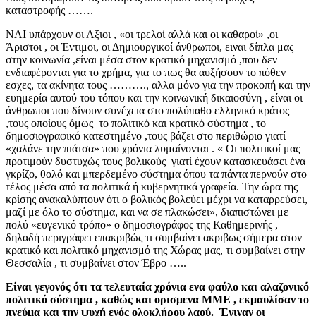
καταστροφής …….
ΝΑΙ υπάρχουν οι Αξιοι , «οι τρελοί αλλά και οι καθαροί» ,οι
Άριστοι , οι Έντιμοι, οι Δημιουργικοί άνθρωποι, ειναι δίπλα μας
στην κοινωνία ,είναι μέσα στον κρατικό μηχανισμό ,που δεν
ενδιαφέρονται για το χρήμα, για το πως θα αυξήσουν το πόθεν
εσχες, τα ακίνητα τους ………., αλλα μόνο για την προκοπή και την
ευημερία αυτού του τόπου και την κοινωνική δικαιοσύνη , είναι οι
άνθρωποι που δίνουν συνέχεια στο πολύπαθο ελληνικό κράτος
,τους οποίους όμως το πολιτικό και κρατικό σύστημα , το
δημοσιογραφικό κατεστημένο ,τους βάζει στο περιθώριο γιατί
«χαλάνε την πιάτσα» που χρόνια λυμαίνονται . «
Οι πολιτικοί μας
προτιμούν δυστυχώς τους βολικούς γιατί έχουν κατασκευάσει ένα
γκρίζο, θολό και μπερδεμένο σύστημα όπου τα πάντα περνούν στο
τέλος μέσα από τα πολιτικά ή κυβερνητικά γραφεία. Την ώρα της
κρίσης ανακαλύπτουν ότι ο βολικός βολεύει μέχρι να καταρρεύσει,
μαζί με όλο το σύστημα, και να σε πλακώσει», διαπιστώνει με
πολύ «ευγενικό τρόπο» ο δημοσιογράφος της Καθημερινής ,
δηλαδή περιγράφει επακριβώς τι συμβαίνει ακριβως σήμερα στον
κρατικό και πολιτικό μηχανισμό της Χώρας μας, τι συμβαίνει στην
Θεσσαλία , τι συμβαίνει στον Έβρο …..
Είναι γεγονός ότι τα τελευταία χρόνια ενα φαύλο και αλαζονικό
πολιτικό σύστημα , καθώς και ορισμενα ΜΜΕ , εκμαυλίσαν το
πνεύμα και την ψυχή ενός ολοκλήρου λαού. Έγιναν οι