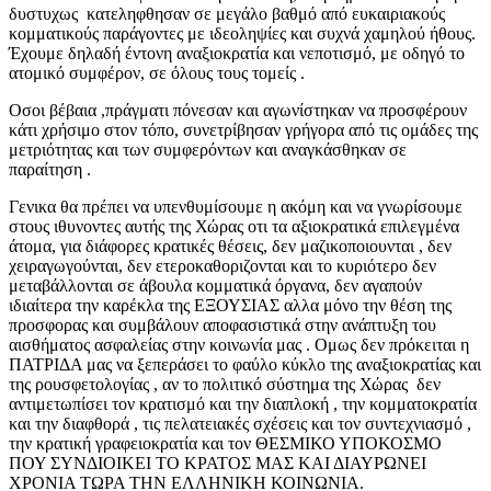
δυστυχως κατεληφθησαν σε μεγάλο βαθμό από ευκαιριακούς
κομματικούς παράγοντες με ιδεοληψίες και συχνά χαμηλού ήθους.
Έχουμε δηλαδή έντονη αναξιοκρατία και νεποτισμό, με οδηγό το
ατομικό συμφέρον, σε όλους τους τομείς .
Οσοι βέβαια ,πράγματι πόνεσαν και αγωνίστηκαν να προσφέρουν
κάτι χρήσιμο στον τόπο, συνετρίβησαν γρήγορα από τις ομάδες της
μετριότητας και των συμφερόντων και αναγκάσθηκαν σε
παραίτηση .
Γενικα θα πρέπει να υπενθυμίσουμε η ακόμη και να γνωρίσουμε
στους ιθυνοντες αυτής της Χώρας οτι τα αξιοκρατικά επιλεγμένα
άτομα, για διάφορες κρατικές θέσεις, δεν μαζικοποιουνται , δεν
χειραγωγούνται, δεν ετεροκαθοριζονται και το κυριότερο δεν
μεταβάλλονται σε άβουλα κομματικά όργανα, δεν αγαπούν
ιδιαίτερα την καρέκλα της ΕΞΟΥΣΙΑΣ αλλα μόνο την θέση της
προσφορας και συμβάλουν αποφασιστικά στην ανάπτυξη του
αισθήματος ασφαλείας στην κοινωνία μας . Ομως δεν πρόκειται η
ΠΑΤΡΙΔΑ μας να ξεπεράσει το φαύλο κύκλο της αναξιοκρατίας και
της ρουσφετολογίας , αν το πολιτικό σύστημα της Χώρας δεν
αντιμετωπίσει τον κρατισμό και την διαπλοκή , την κομματοκρατία
και την διαφθορά , τις πελατειακές σχέσεις και τον συντεχνιασμό ,
την κρατική γραφειοκρατία και τον ΘΕΣΜΙΚΟ ΥΠΟΚΟΣΜΟ
ΠΟΥ ΣΥΝΔΙΟΙΚΕΙ ΤΟ ΚΡΑΤΟΣ ΜΑΣ ΚΑΙ ΔΙΑΥΡΩΝΕΙ
ΧΡΟΝΙΑ ΤΩΡΑ ΤΗΝ ΕΛΛΗΝΙΚΗ ΚΟΙΝΩΝΙΑ.