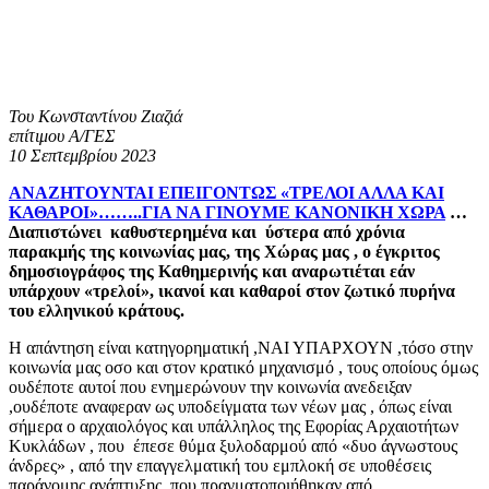
Του Κωνσταντίνου Ζιαζιά
επίτιμου Α/ΓΕΣ
10 Σεπτεμβρίου 2023
ΑΝΑΖΗΤΟΥΝΤΑΙ ΕΠΕΙΓΟΝΤΩΣ «ΤΡΕΛΟΙ ΑΛΛΑ ΚΑΙ
ΚΑΘΑΡΟΙ»……..ΓΙΑ ΝΑ ΓΙΝΟΥΜΕ ΚΑΝΟΝΙΚΗ ΧΩΡΑ
…
Διαπιστώνει καθυστερημένα και ύστερα από χρόνια
παρακμής της κοινωνίας μας, της Χώρας μας , ο έγκριτος
δημοσιογράφος της Καθημερινής και αναρωτιέται εάν
υπάρχουν «τρελοί», ικανοί και καθαροί στον ζωτικό πυρήνα
του ελληνικού κράτους.
Η απάντηση είναι κατηγορηματική ,ΝΑΙ ΥΠΑΡΧΟΥΝ ,τόσο στην
κοινωνία μας οσο και στον κρατικό μηχανισμό , τους οποίους όμως
ουδέποτε αυτοί που ενημερώνουν την κοινωνία ανεδειξαν
,ουδέποτε αναφεραν ως υποδείγματα των νέων μας , όπως είναι
σήμερα ο αρχαιολόγος και υπάλληλος της Εφορίας Αρχαιοτήτων
Κυκλάδων , που έπεσε θύμα ξυλοδαρμού από «δυο άγνωστους
άνδρες» , από την επαγγελματική του εμπλοκή σε υποθέσεις
παράνομης ανάπτυξης, που πραγματοποιήθηκαν από