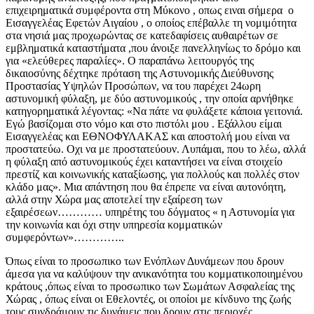
επιχειρηματικά συμφέροντα στη Μύκονο , οπως ειναι σήμερα ο
Εισαγγελέας Εφετών Αιγαίου , ο οποίος επέβαλλε τη νομιμότητα
στα νησιά μας προχωρώντας σε κατεδαφίσεις αυθαιρέτων σε
εμβληματικά καταστήματα ,που άνοιξε πανελληνίως το δρόμο και
για «ελεύθερες παραλίες». Ο παραπάνω λειτουργός της
δικαιοσύνης δέχτηκε πρόταση της Αστυνομικής Διεύθυνσης
Προστασίας Υψηλών Προσώπων, να του παρέχει 24ωρη
αστυνομική φύλαξη, με δύο αστυνομικούς , την οποία αρνήθηκε
κατηγορηματικά λέγοντας: «Να πάτε να φυλάξετε κάποια γειτονιά.
Εγώ βασίζομαι στο νόμο και στο πιστόλι μου . Εξάλλου είμαι
Εισαγγελέας και ΕΘΝΟΦΥΛΑΚΑΣ και αποστολή μου είναι να
προστατεύω. Οχι να με προστατεύουν. Λυπάμαι, που το λέω, αλλά
η φύλαξη από αστυνομικούς έχει καταντήσει να είναι στοιχείο
πρεστίζ και κοινωνικής καταξίωσης, για πολλούς και πολλές στον
κλάδο μας». Μια απάντηση που θα έπρεπε να είναι αυτονόητη,
αλλά στην Χώρα μας αποτελεί την εξαίρεση των
εξαιρέσεων………… υπηρέτης του δόγματος « η Αστυνομία για
την κοινωνία και όχι στην υπηρεσία κομματικών
συμφερόντων»…………..
Όπως είναι το προσωπικο των Ενόπλων Δυνάμεων που δρουν
άμεσα για να καλύψουν την ανικανότητα του κομματικοποιημένου
κράτους ,όπως είναι το προσωπικο των Σωμάτων Ασφαλείας της
Χώρας , όπως είναι οι Εθελοντές, οι οποίοι με κίνδυνο της ζωής
τους συνδράμουν τις δυνάμεις που δρουν στις περιοχές