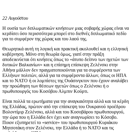
22 Αυγούστου
Η ουσία των διπλωματικών κινήσεων μιας σοβαρής χώρας είναι να
κερδίσει όσο περισσότερα μπορεί στο διεθνές διπλωματικό πεδίο
για το συμφέρον της χώρας και του λαού της.
Θεωρητικά αυτή τη λογική και πρακτική ακολουθεί και η ελληνική
κυβέρνηση. Μόνο στη θεωρία όμως, γιατί στην πράξη
αποδεικνύεται ότι κινήσεις όπως το «άτυπο δείπνο των ηγετών των
δυτικών Βαλκανίων» και η επίσημη επίσκεψη Ζελένσκι στην
Αθήνα μάλλον δεν πραγματοποιούνται για τα συμφέροντα των
Ελλήνων πολιτών, αλλά για τα συμφέροντα άλλων, όπως οι ΗΠΑ
και το ΝΑΤΟ ή οι λομπίστες της Ουάσινγκτον που έχουν αναλάβει
την προώθηση των θέσεων ηγετών όπως ο Ζελένσκι ή ο
πρωθυπουργός του Κοσόβου Αλμπιν Κούρτι.
Είναι πολλά τα ερωτήματα για την αναγκαιότητα αλλά και τα κέρδη
της Ελλάδας, πρώτον από την επίσκεψη του Ουκρανού προέδρου
Βολοντίμιρ Ζελένσκι, αλλά και του Κοσοβάρου πρωθυπουργού,
την ώρα που η Ελλάδα δεν έχει καν αναγνωρίσει το Κόσοβο.
Ποιον εξυπηρετεί το «service» του πρωθυπουργού Κυριάκου
Μητσοτάκη στον Ζελένσκι, την Ελλάδα ή το ΝΑΤΟ και τις