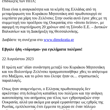
επιδιώξεις των ΗΠΑ;
Ποια είναι η αναγκαιότητα και τα κέρδη της Ελλάδας από τη
μεταμόρφωση του Κυριάκου Μητσοτάκη από πρωθυπουργό σε
λομπίστα για χάρη του Ζελένσκι; Στην ουσία αυτό έγινε χθες με τη
συμμετοχή του προέδρου της Ουκρανίας στο «άτυπο δείπνο», με
αφορμή τη συμπλήρωση 20 χρόνων από τη Σύνοδο Ε.Ε. – Δυτικών
Βαλκανίων και τη Διακήρυξη της Θεσσαλονίκης.
Διαβάστε τη συνέχεια στο
www.dimokratia.gr
Εβγαλε ήδη «πόρισμα» για εγκλήματα πολέμου!
22 Αυγούστου 2023
Η πρώτη κατ’ ιδίαν συνάντηση μεταξύ του Κυριάκου Μητσοτάκη
και του Βολοντίμιρ Ζελένσκι πραγματοποιήθηκε χθες το απόγευμα
στο Μαξίμου, και το μόνο που έλειψε ήταν οι… στρατιωτικές
παραλλαγές.
Οπως ήταν αναμενόμενο, ο Ελληνας πρωθυπουργός δεν
αρκέστηκε στη δεδομένη καταδίκη του πολέμου και την ανάγκη
ικανοποίησης του αιτήματος για τέλος των εχθροπραξιών στην
Ουκρανία, αλλά για ακόμα μια φορά εμφανίστηκε ως εχθρός της
Ρωσίας, εμπλέκοντας έτσι έμμεσα τη χώρα σε έναν πόλεμο