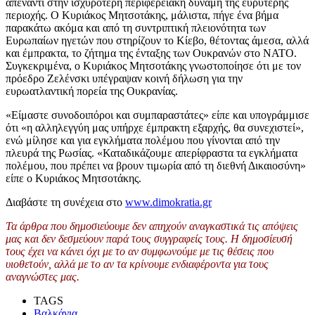
απέναντι στην ισχυρότερη περιφερειακή δύναμη της ευρύτερης
περιοχής. Ο Κυριάκος Μητσοτάκης, μάλιστα, πήγε ένα βήμα
παρακάτω ακόμα και από τη συντριπτική πλειονότητα των
Ευρωπαίων ηγετών που στηρίζουν το Κίεβο, θέτοντας άμεσα, αλλά
και έμπρακτα, το ζήτημα της ένταξης των Ουκρανών στο ΝΑΤΟ.
Συγκεκριμένα, ο Κυριάκος Μητσοτάκης γνωστοποίησε ότι με τον
πρόεδρο Ζελένσκι υπέγραψαν κοινή δήλωση για την
ευρωατλαντική πορεία της Ουκρανίας.
«Είμαστε συνοδοιπόροι και συμπαραστάτες» είπε και υπογράμμισε
ότι «η αλληλεγγύη μας υπήρχε έμπρακτη εξαρχής, θα συνεχιστεί»,
ενώ μίλησε και για εγκλήματα πολέμου που γίνονται από την
πλευρά της Ρωσίας. «Καταδικάζουμε απερίφραστα τα εγκλήματα
πολέμου, που πρέπει να βρουν τιμωρία από τη διεθνή Δικαιοσύνη»
είπε ο Κυριάκος Μητσοτάκης.
Διαβάστε τη συνέχεια στο
www.dimokratia.gr
Τα άρθρα που δημοσιεύουμε δεν απηχούν αναγκαστικά τις απόψεις
μας και δεν δεσμεύουν παρά τους συγγραφείς τους. Η δημοσίευσή
τους έχει να κάνει όχι με το αν συμφωνούμε με τις θέσεις που
υιοθετούν, αλλά με το αν τα κρίνουμε ενδιαφέροντα για τους
αναγνώστες μας.
TAGS
Βαλκάνια