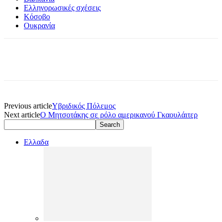
Ελληνορωσικές σχέσεις
Κόσοβο
Ουκρανία
Previous article
Υβριδικός Πόλεμος
Next article
Ο Μητσοτάκης σε ρόλο αμερικανού Γκαουλάιτερ
Ελλαδα