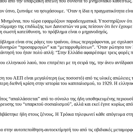
αού από την υπαρξιακή απειλή που συνιστά το μνημονιακό καθεστώς.
 ύπνο, ξυπνάμε να ησυχάσουμε. ‘Οταν η ίδια η πραγματικότητα είναι
 Μνημόνια, που τώρα εφαρμόζουν παραδειγματικά. Υποστηρίζουν ότι 
σύμμαχο της επιδίωξης των Δανειστών να μας πείσουν ότι δεν έχουμε
στη σωστή κατεύθυνση, το πρόβλημα είναι ο μηχανοδηγός.
πρόβλημα είναι στις ράγες του τραίνου, όπως περιγράφονται, με σχολ
δυνηρών “προσαρμογών” και “μεταρρυθμίσεων”. ‘Οταν ρώτησα τον Ρ
πάντησή του ήταν πολύ απλή: “Στην Ελλάδα αφαιρέσαμε τρεις φορές 
ελληνικού λαού, που επιτρέπει με τη σειρά της, την άνευ αντίδραση
ση του ΑΕΠ είναι μεγαλύτερη (ως ποσοστό) από τις υλικές απώλειες 
τερη διεθνή κρίση στην ιστορία του καπιταλισμού, το 1929. Η ελληνι
ράτος “απαλλάσσεται” από το σύνολο της ήδη υποθηκευμένης περιουσία
ρρευσης του “υπαρκτού σοσιαλισμού”, αλλά και εκεί έγινε κυρίως από
αβιβάστηκε ήδη στους ξένους. Η Τρόικα τηλεφωνεί κάθε απόγευμα στη
μα στην αυτοπεποίθηση-αυτοεκτίμησή του από τις οβιδιακές μεταμορφώ