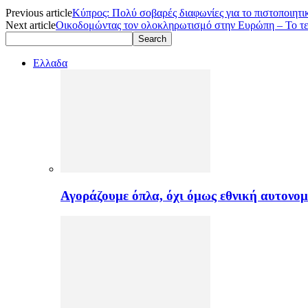
Previous article
Κύπρος: Πολύ σοβαρές διαφωνίες για το πιστοποιητι
Next article
Οικοδομώντας τον ολοκληρωτισμό στην Ευρώπη – Το τε
Ελλαδα
Αγοράζουμε όπλα, όχι όμως εθνική αυτονομ