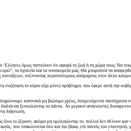
‘Ελληνες όμως πιστεύουν ότι αφορά τη ζωή ή τη χώρα τους; Να τεκμη
 ευρώ”, τα σχολεία και τα νοσοκομεία μας; Θα μπορούσα να αναφερ
ές συντάξεων, στέλνοντας περισσότερους απόμαχους στον άλλο κόσμο
τη συζήτηση το κύριο (όχι μόνο) πρόβλημα, που έφερε αυτή την κυβέ
ληρώνουμε κανονικά μη βιώσιμο χρέος, δεσμευόμενοι ταυτόχρονα σε
διαλύεται ξεπουλώντας τα πάντα. Αν μερικοί αναγνώστες δυσαρεστού
ιστη διάγνωση.
ς όλοι το ξέρουν, ακόμα μη ομολογώντας το, πολλοί δεν θέλουν καν ν
ούς, που τσακώνονται όλο και πιο βίαια, επί παντός του επιστητού, γ