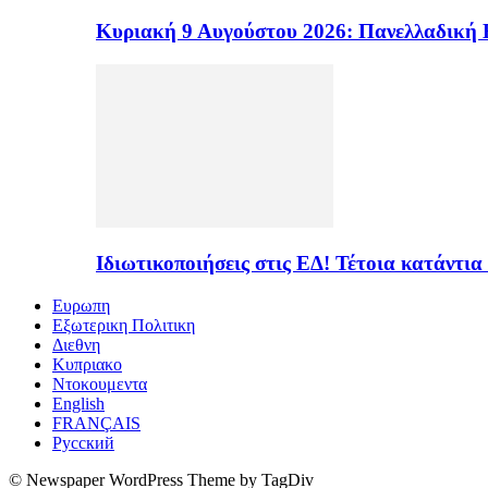
Κυριακή 9 Αυγούστου 2026: Πανελλαδική 
Ιδιωτικοποιήσεις στις ΕΔ! Τέτοια κατάντια
Ευρωπη
Εξωτερικη Πολιτικη
Διεθνη
Κυπριακο
Ντοκουμεντα
English
FRANÇAIS
Русский
© Newspaper WordPress Theme by TagDiv