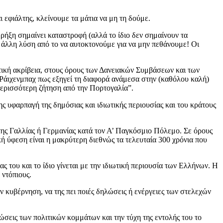
 εφιάλτης, κλείνουμε τα μάτια να μη τη δούμε.
ρήξη σημαίνει καταστροφή (αλλά το ίδιο δεν σημαίνουν τα
 άλλη λύση από το να αυτοκτονούμε για να μην πεθάνουμε! Οι
αστική ακρίβεια, στους όρους των Δανειακών Συμβάσεων και των
άιχενμπαχ πως εξηγεί τη διαφορά ανάμεσα στην (καθόλου καλή)
περισσότερη ζήτηση από την Πορτογαλία”.
ς υφαρπαγή της δημόσιας και ιδιωτικής περιουσίας και του κράτους
της Γαλλίας ή Γερμανίας κατά τον Α’ Παγκόσμιο Πόλεμο. Σε όρους
κή ύφεση είναι η μακρύτερη διεθνώς τα τελευταία 300 χρόνια που
ς του και το ίδιο γίνεται με την ιδιωτική περιουσία των Ελλήνων. Η
 ντόπιους.
ν κυβέρνηση, να της πει ποιές δηλώσεις ή ενέργειες των στελεχών
σεις των πολιτικών κομμάτων και την τύχη της εντολής του το