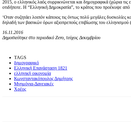
2015, ο ελληνικός λαός συρρικνώνεται και δημογραφικά (χώρια τις 
οτιδήποτε. Η “Ελληνική Δημοκρατία”, το κράτος που προέκυψε από 
‘Οταν συζητάει λοιπόν κάποιος τις όντως πολύ μεγάλες δυσκολίες κα
δηλαδή των βασικών όρων αξιοπρεπούς επιβίωσης του ελληνισμού (
16.11.2016
Δημοσιεύτηκε στο περιοδικό Zero, τεύχος Δεκεμβρίου
TAGS
δημογραφικό
Ελληνική Επανάσταση 1821
ελληνική οικονομία
Κωνσταντακόπουλος Δημήτρης
Μνημόνια-Δανειακές
Χρέος