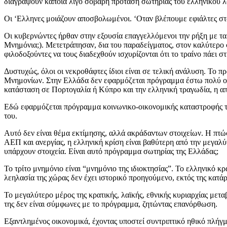
διαγράψουν κάποια λίγο σοβαρή πρόταση σωτηρίας του ελληνικού λ
Οι ‘Ελληνες μοιάζουν αποσβολωμένοι. ‘Οταν βλέπουμε εφιάλτες στον
Οι κυβερνώντες ήρθαν στην εξουσία επαγγελλόμενοι την ρήξη με τα
Μνημόνια;). Μετετράπησαν, δια του παραδείγματος, στον καλύτερο 
φιλοδοξούντες να τους διαδεχθούν ισχυρίζονται ότι το τραίνο πάει 
Δυστυχώς, όλοι οι νεκροθάφτες ίδιοι είναι σε τελική ανάλυση. Το 
Μνημονίων. Στην Ελλάδα δεν εφαρμόζεται πρόγραμμα έστω πολύ ο
κατάσταση σε Πορτογαλία ή Κύπρο και την ελληνική τραγωδία, η α
Εδώ εφαρμόζεται πρόγραμμα κοινωνικο-οικονομικής καταστροφής του 
του.
Αυτό δεν είναι θέμα εκτίμησης, αλλά ακράδαντων στοιχείων. Η πτώ
ΑΕΠ και ανεργίας, η ελληνική κρίση είναι βαθύτερη από την μεγαλύ
υπάρχουν στοιχεία. Είναι αυτό πρόγραμμα σωτηρίας της Ελλάδας;
Το τρίτο μνημόνιο είναι “μνημόνιο της ιδιοκτησίας”. Το ελληνικό κ
λεηλασία της χώρας δεν έχει ιστορικό προηγούμενο, εκτός της κατά
Το μεγαλύτερο μέρος της κρατικής, λαϊκής, εθνικής κυριαρχίας μετ
της δεν είναι σύμφωνες με το πρόγραμμα, ζητώντας επανόρθωση.
Εξαντλημένος οικονομικά, έχοντας υποστεί συντριπτικό ηθικό πλήγ