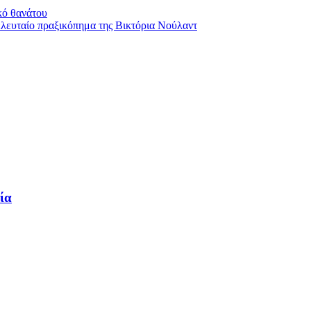
κό θανάτου
λευταίο πραξικόπημα της Βικτόρια Νούλαντ
ία