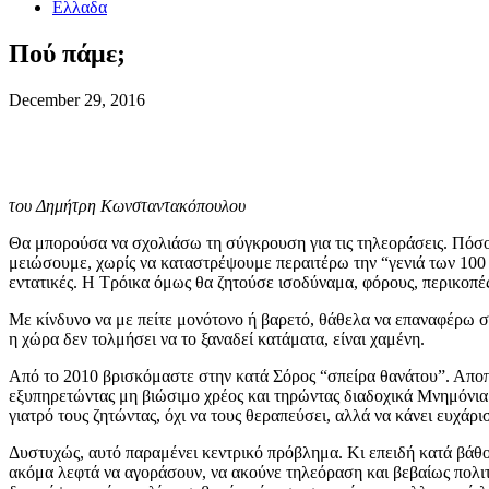
Ελλαδα
Πού πάμε;
December 29, 2016
του Δημήτρη Κωνσταντακόπουλου
Θα μπορούσα να σχολιάσω τη σύγκρουση για τις τηλεοράσεις. Πόσοι 
μειώσουμε, χωρίς να καταστρέψουμε περαιτέρω την “γενιά των 100
εντατικές. Η Τρόικα όμως θα ζητούσε ισοδύναμα, φόρους, περικοπ
Με κίνδυνο να με πείτε μονότονο ή βαρετό, θάθελα να επαναφέρω σ
η χώρα δεν τολμήσει να το ξαναδεί κατάματα, είναι χαμένη.
Από το 2010 βρισκόμαστε στην κατά Σόρος “σπείρα θανάτου”. Αποπ
εξυπηρετώντας μη βιώσιμο χρέος και τηρώντας διαδοχικά Μνημόνια 
γιατρό τους ζητώντας, όχι να τους θεραπεύσει, αλλά να κάνει ευχάρ
Δυστυχώς, αυτό παραμένει κεντρικό πρόβλημα. Κι επειδή κατά βάθο
ακόμα λεφτά να αγοράσουν, να ακούνε τηλεόραση και βεβαίως πολιτικ