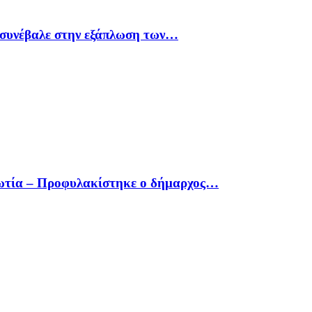
υ συνέβαλε στην εξάπλωση των…
οιωτία – Προφυλακίστηκε ο δήμαρχος…