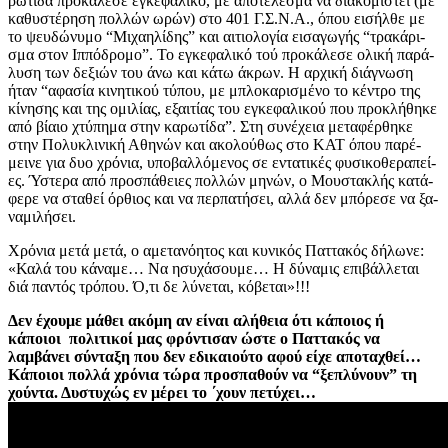
ρω­τί­δα προ­κά­λε­σε εγκε­φα­λι­κό, με απο­τέ­λε­σμα να δια­κο­μι­στεί (με
κα­θυ­στέ­ρη­ση πολ­λών ωρών) στο 401 Γ.Σ.Ν.Α., όπου ει­σήλ­θε με
το ψευ­δώ­νυ­μο “Μι­χαη­λί­δης” και αι­τιο­λο­γία ει­σα­γω­γής “τρα­κά­ρι­
σμα στον Ιπ­πό­δρο­μο”. Το εγκε­φα­λι­κό τού προ­κά­λε­σε ολική πα­ρά­
λυ­ση των δε­ξιών του άνω και κάτω άκρων. Η αρ­χι­κή διά­γνω­ση
ήταν “αφα­σία κι­νη­τι­κού τύπου, με μπλο­κα­ρι­σμέ­νο το κέ­ντρο της
κί­νη­σης και της ομι­λί­ας, εξαι­τί­ας του εγκε­φα­λι­κού που προ­κλή­θη­κε
από βίαιο χτύ­πη­μα στην κα­ρω­τί­δα”. Στη συ­νέ­χεια με­τα­φέρ­θη­κε
στην Πο­λυ­κλι­νι­κή Αθη­νών και ακο­λού­θως στο ΚΑΤ όπου πα­ρέ­
μει­νε για δυο χρό­νια, υπο­βαλ­λό­με­νος σε εντα­τι­κές φυ­σι­κο­θε­ρα­πεί­
ες. Ύστε­ρα από προ­σπά­θειες πολ­λών μηνών, ο Μου­στα­κλής κα­τά­
φε­ρε να στα­θεί όρ­θιος και να περ­πα­τή­σει, αλλά δεν μπό­ρε­σε να ξα­
να­μι­λή­σει.
Χρό­νια μετά μετά, ο αμε­τα­νό­η­τος και κυ­νι­κός Πατ­τα­κός δή­λω­νε:
«Καλά του κά­να­με… Να ησυ­χά­σου­με… Η δύ­να­μις επι­βάλ­λε­ται
διά πα­ντός τρό­που. Ό,τι δε λύ­νε­ται, κό­βε­ται»!!!
Δεν έχουμε μάθει ακόμη αν είναι αλήθεια ότι κάποιος ή
κάποιοι πολιτικοί μας φρόντισαν ώστε ο Παττακός να
λαμβάνει σύνταξη που δεν εδικαιούτο αφού είχε αποταχθεί…
Κάποιοι πολλά χρόνια τώρα προσπαθούν να “ξεπλύνουν” τη
χούντα. Δυστυχώς εν μέρει το ΄χουν πετύχει…