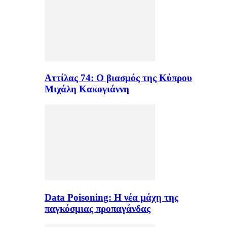
Αττίλας 74: Ο βιασμός της Κύπρου
Μιχάλη Κακογιάννη
Data Poisoning: Η νέα μάχη της
παγκόσμιας προπαγάνδας