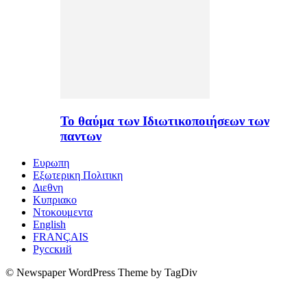
Το θαύμα των Ιδιωτικοποιήσεων των
παντων
Ευρωπη
Εξωτερικη Πολιτικη
Διεθνη
Κυπριακο
Ντοκουμεντα
English
FRANÇAIS
Русский
© Newspaper WordPress Theme by TagDiv