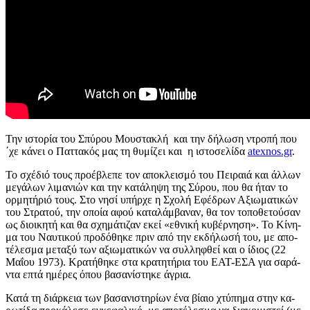
Την ιστορία του Σπύρου Μουστακλή και την δήλωση ντροπή που
΄χε κάνει ο Παττακός μας τη θυμίζει και η ιστοσελίδα
atexnos.gr
.
Το σχέ­διό τους προ­έ­βλε­πε τον απο­κλει­σμό του Πει­ραιά και άλλων
με­γά­λων λι­μα­νιών και την κα­τά­λη­ψη της Σύρου, που θα ήταν το
ορ­μη­τή­ριό τους. Στο νησί υπήρ­χε η Σχολή Εφέ­δρων Αξιω­μα­τι­κών
του Στρα­τού, την οποία αφού κα­τα­λάμ­βα­ναν, θα τον το­πο­θε­τού­σαν
ως διοι­κη­τή και θα σχη­μά­τι­ζαν εκεί «εθνι­κή κυ­βέρ­νη­ση». Το Κί­νη­
μα του Ναυ­τι­κού προ­δό­θη­κε πριν από την εκ­δή­λω­σή του, με απο­
τέ­λε­σμα με­τα­ξύ των αξιω­μα­τι­κών να συλ­λη­φθεί και ο ίδιος (22
Μαΐου 1973). Κρα­τή­θη­κε στα κρα­τη­τή­ρια του ΕΑΤ-ΕΣΑ για σα­ρά­
ντα επτά ημέ­ρες όπου βα­σα­νί­στη­κε άγρια.
Κατά τη διάρ­κεια των βα­σα­νι­στη­ρί­ων ένα βίαιο χτύ­πη­μα στην κα­