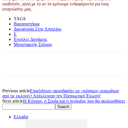
υιοθετούν, αλλά με το αν τα κρίνουμε ενδιαφέροντα για τους
αναγνώστες μας.
TAGS
Βασανιστήρια
Δικτατορία 21ης Απριλίου
Ε
Ένοπλες Δυνάμεις
Μουστακλής Σπύρος
Previous article
Επικίνδυνες ακροβασίες με «κόψιμο» κομμάτων
από τις εκλογές! Απέκλεισαν την Πατριωτική Ένωση!
Next article
Η Κύπρος, η Συρία και η περίοδος που θα ακολουθήσει
Ελλαδα