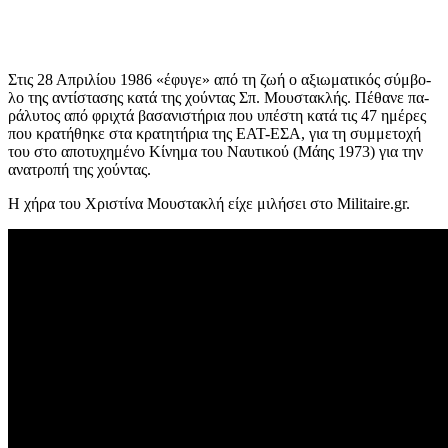
Στις 28 Απρι­λί­ου 1986 «έφυγε» από τη ζωή ο αξιω­μα­τι­κός σύμ­βο­
λο της αντί­στα­σης κατά της χού­ντας Σπ. Μου­στα­κλής. Πέ­θα­νε πα­
ρά­λυ­τος από φρι­χτά βα­σα­νι­στή­ρια που υπέ­στη κατά τις 47 ημέ­ρες
που κρα­τή­θη­κε στα κρα­τη­τή­ρια της ΕΑΤ-ΕΣΑ, για τη συμ­με­το­χή
του στο απο­τυ­χη­μέ­νο Κί­νη­μα του Ναυ­τι­κού (Μάης 1973) για την
ανα­τρο­πή της χού­ντας.
Η χήρα του Χριστίνα Μουστακλή είχε μιλήσει στο Militaire.gr.