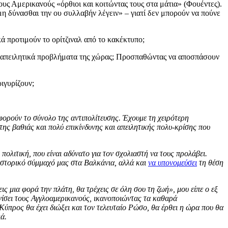
ους Αμερικανούς «όρθιοι και κοιτώντας τους στα μάτια» (Φουέντες).
 μη δύνασθαι την ου συλλαβήν λέγειν» – γιατί δεν μπορούν να πούνε
ά προτιμούν το ορίτζιναλ από το κακέκτυπο;
και απειλητικά προβλήματα της χώρας; Προσπαθώντας να αποσπάσουν
ιγυρίζουν;
φορούν το σύνολο της αντιπολίτευσης. Έχουμε τη χειρότερη
 της βαθιάς και πολύ επικίνδυνης και απειλητικής πολυ-κρίσης που
πολιτική, που είναι αδύνατο για τον σχολιαστή να τους προλάβει.
στορικό σύμμαχό μας στα Βαλκάνια, αλλά και
να υπονομεύσει
τη θέση
ις μια φορά την πλάτη, θα τρέχεις σε όλη σου τη ζωή», μου είπε ο εξ
ίσει τους Αγγλοαμερικανούς, ικανοποιώντας τα καθαρά
Κύπρος θα έχει διώξει και τον τελευταίο Ρώσο, θα έρθει η ώρα που θα
ά.