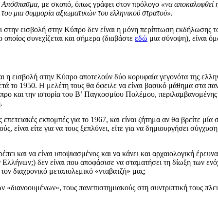
ο Απόσπασμα
, με σκοπό, όπως γράφει στον πρόλογο
«να αποκαλυφθεί 
 του μια συμμορία αξιωματικών του ελληνικού στρατού».
ι στην εισβολή στην Κύπρο δεν είναι η μόνη περίπτωση εκδήλωσης το
ο οποίος συνεχίζεται και σήμερα (διαβάστε
εδώ
μια σύνοψη), είναι ό
αι η εισβολή στην Κύπρο αποτελούν δύο κορυφαία γεγονότα της ελληνι
ετά το 1950. Η μελέτη τους θα όφειλε να είναι βασικό μάθημα στα πα
Κύπρο και την ιστορία του Β’ Παγκοσμίου Πολέμου, περιλαμβανομένης
.
 επετειακές εκπομπές για το 1967, και είναι ζήτημα αν θα βρείτε μία σ
ς, είναι είτε για να τους ξεπλύνει, είτε για να δημιουργήσει σύγχυ
πρέπει και να είναι υποψιασμένος και να κάνει και αρχαιολογική έρευ
Ελλήνων;) δεν είναι που αποφάσισε να σταματήσει τη δίωξη των ενό
ε τον διαχρονικό μεταπολεμικό «νταβατζή» μας;
ων «διανοουμένων», τους πανεπιστημιακούς στη συντριπτική τους πλει