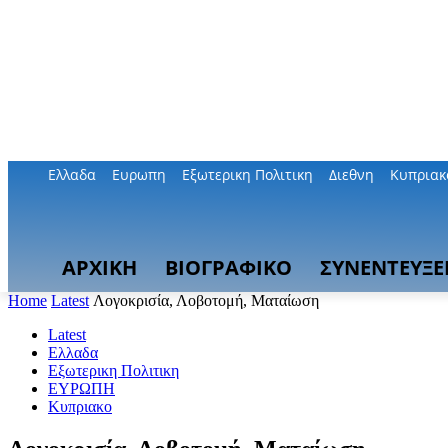
Ελλαδα
Ευρωπη
Εξωτερικη Πολιτικη
Διεθνη
Κυπριακ
ΑΡΧΙΚΗ
ΒΙΟΓΡΑΦΙΚΟ
ΣΥΝΕΝΤΕΥΞΕ
Home
Latest
Λογοκρισία, Λοβοτομή, Ματαίωση
Latest
Ελλαδα
Εξωτερικη Πολιτικη
ΕΥΡΩΠΗ
Κυπριακο