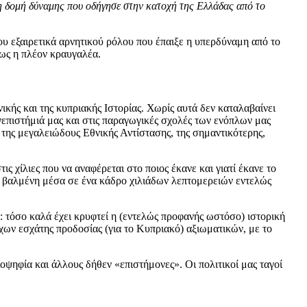
η δομή δύναμης που οδήγησε στην κατοχή της Ελλάδας από το
υ εξαιρετικά αρνητικού ρόλου που έπαιξε η υπερδύναμη από το
μως η πλέον κραυγαλέα.
κής και της κυπριακής Ιστορίας. Χωρίς αυτά δεν καταλαβαίνει
νεπιστήμιά μας και στις παραγωγικές σχολές των ενόπλων μας
 της μεγαλειώδους Εθνικής Αντίστασης, της σημαντικότερης,
τις χίλιες που να αναφέρεται στο ποιος έκανε και γιατί έκανε το
ση βαλμένη μέσα σε ένα κάδρο χιλιάδων λεπτομερειών εντελώς
να: τόσο καλά έχει κρυφτεί η (εντελώς προφανής ωστόσο) ιστορική
χων εσχάτης προδοσίας (για το Κυπριακό) αξιωματικών, με το
οψηφία και άλλους δήθεν «επιστήμονες». Οι πολιτικοί μας ταγοί