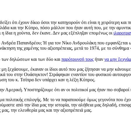
ίξει ότι έχουν δίκιο όσοι την κατηγορούν ότι είναι η χειρότερη και 
λάδα και την Κύπρο, πόσο μάλλον που ήταν αυτή που, με την αμυντ
η ίδια η χούντα, δεν έκανε. Δεν μας εξέπληξαν επομένως οι
ιλαροτρα
ου Ανδρέα Παπανδρέου; Ή για τον Νίκο Ανδρουλάκη που εμφανίζεται 
ανάκτηση της χαμένης του αξιοπρέπειας, μετά το 1974, με το σύνθημ
ο των δηλώσεων και των δύο και
παρότρυνσή τους
ήταν
να μην ξεχνά
 να μη ξεχάσουμε, έκαναν οι ίδιοι αυτό που μας ζήτησαν να μην κάνου
τικά του στην Ουάσιγκτον! Στράφηκαν εναντίον του φυσικού αυτουργο
ωση του κ. Τσίπρα δεν υπάρχει καν η λέξη Κύπρος.
 Αμερική. Υποστηρίζουμε ότι αν οι πολιτικοί μας ήταν πιο σοβαροί κ
μα πολιτικής επιλογής. Με το να παραποιούμε όμως γεγονότα που έχουν
ύμαστε από την ίδια μας την ιστορία, την αλήθεια μας δηλαδή, επισφ
 μας, την ελευθερία μας και την αξιοπρέπειά μας.