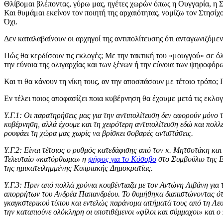
Θλίβομαι βλέποντας, γύρω μας, ηγέτες χωρών όπως η Ουγγαρία, η Σε
Και θυμάμαι εκείνον τον ποιητή της αρχαιότητας, νομίζω τον Στησίχ
Όχι.
Δεν καταλαβαίνουν οι αρχηγοί της αντιπολίτευσης ότι ανταγωνιζόμε
Πώς θα κερδίσουν τις εκλογές; Με την τακτική του «μουγγού» σε ό
την εύνοια της ολιγαρχίας και των ξένων ή την εύνοια των ψηφοφόρ
Και τι θα κάνουν τη νίκη τους, αν την αποσπάσουν με τέτοιο τρόπο;
Εν τέλει ποιος αποφασίζει ποια κυβέρνηση θα έχουμε μετά τις εκλογές
Υ.Γ.1: Οι παρατηρήσεις μας για την αντιπολίτευση δεν αφορούν μόνο
κυβέρνηση, αλλά έχουμε και τη χειρότερη αντιπολίτευση εδώ και πολλέ
ρουφάει τη χώρα μας χωρίς να βρίσκει σοβαρές αντιστάσεις.
Υ.Γ.2: Είναι τέτοιος ο ρυθμός κατεδάφισης από τον κ. Μητσοτάκη και 
Τελευταίο «κατόρθωμα» η
ψήφος για το Κόσοβο
στο Συμβούλιο της Ευ
της ημικατειλημμένης Κυπριακής Δημοκρατίας.
Υ.Γ.3: Πριν από πολλά χρόνια κουβέντιαζα με τον Αντώνη Λιβάνη για τ
απορρήτων του Ανδρέα Παπανδρέου. Το θυμήθηκα διαπιστώνοντας ότι 
γκαγκστερικού τύπου και εντελώς παράνομα αιτήματά τους από τη Λευκ
την καταπιούνε ολόκληρη οι υποτιθέμενοι «φίλοι και σύμμαχοι» και ο 