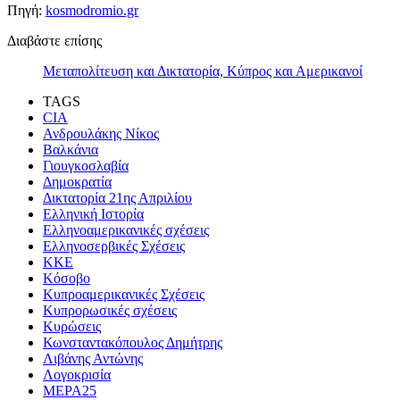
Πηγή:
kosmodromio.gr
Διαβάστε επίσης
Μεταπολίτευση και Δικτατορία, Κύπρος και Αμερικανοί
TAGS
CIA
Ανδρουλάκης Νίκος
Βαλκάνια
Γιουγκοσλαβία
Δημοκρατία
Δικτατορία 21ης Απριλίου
Ελληνική Ιστορία
Ελληνοαμερικανικές σχέσεις
Ελληνοσερβικές Σχέσεις
ΚΚΕ
Κόσοβο
Κυπροαμερικανικές Σχέσεις
Κυπρορωσικές σχέσεις
Κυρώσεις
Κωνσταντακόπουλος Δημήτρης
Λιβάνης Αντώνης
Λογοκρισία
ΜΕΡΑ25