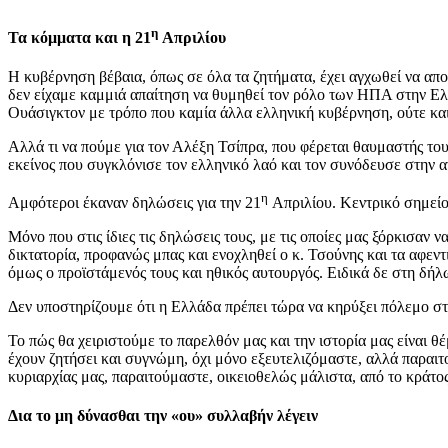
η
Τα κόμματα και η 21
Απριλίου
Η κυβέρνηση βέβαια, όπως σε όλα τα ζητήματα, έχει αγχωθεί να αποδε
δεν είχαμε καμμιά απαίτηση να θυμηθεί τον ρόλο των ΗΠΑ στην Ελ
Ουάσιγκτον με τρόπο που καμία άλλα ελληνική κυβέρνηση, ούτε και 
Αλλά τι να πούμε για τον Αλέξη Τσίπρα, που φέρεται θαυμαστής τ
εκείνος που συγκλόνισε τον ελληνικό λαό και τον συνόδευσε στην 
η
Αμφότεροι έκαναν δηλώσεις για την 21
Απριλίου. Κεντρικό σημεί
Μόνο που στις ίδιες τις δηλώσεις τους, με τις οποίες μας ξόρκισαν
δικτατορία, προφανώς μπας και ενοχληθεί ο κ. Τσούνης και τα αφεν
όμως ο προϊστάμενός τους και ηθικός αυτουργός. Ειδικά δε στη δήλ
Δεν υποστηρίζουμε ότι η Ελλάδα πρέπει τώρα να κηρύξει πόλεμο στην
Το πώς θα χειριστούμε το παρελθόν μας και την ιστορία μας είναι θέ
έχουν ζητήσει και συγνώμη, όχι μόνο εξευτελιζόμαστε, αλλά παραιτο
κυριαρχίας μας, παραιτούμαστε, οικειοθελώς μάλιστα, από το κράτος
Δια το μη δύνασθαι την «ου» συλλαβήν λέγειν