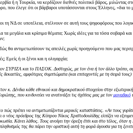
ρβία ή η Τουρκία, να κερδίζουν διεθνές πολιτικό βάρος, μιλώντας στ
ορο, που έλεγε ότι οι βάρβαροι υποτάσσονται στους Έλληνες, «δια το
νοι τη ΝΔ σε υποτέλεια, στέλνουν σε αυτή τους ψηφοφόρους που λογικ
λα τα μεγάλα και κρίσιμα θέματα; Χωρίς ιδέες για τα τόσα σοβαρά 
ων;
 Πώς θα αντιμετωπίσουν τις απειλές χωρίς προηγούμενο που μας περιτρ
; Εμείς ή οι ξένοι και η ολιγαρχία;
 τον ΣΥΡΙΖΑ και το ΠΑΣΟΚ. Δυστυχώς, με τον ένα ή τον άλλο τρόπο, α
ς δεκαετίες, αμφότερες συμπτώματα (και επιταχυντές με τη σειρά τους)
τον κ. Δένδια κάθε εθνικού και δημοκρατικού στοιχείου στην εξωτερική 
ρώπης, που κινδυνεύει να ανατινάξει τις σχέσεις μας με τον
μοναδικό
ι
ο πώς πρέπει να αντιμετωπίζονται μερικές καταστάσεις. «Αν τους γυρίσε
ο νέος πρόεδρος της Κύπρου Νίκος Χριστοδουλίδης ελπίζει να εξευμεν
ωσία. Κάνει λάθος. Τους ανοίγει την όρεξη έτσι και στο τέλος, όταν η 
πληθυσμός της θα πάρει την οριστική αυτή τη φορά άγουσα για τη ξενιτι