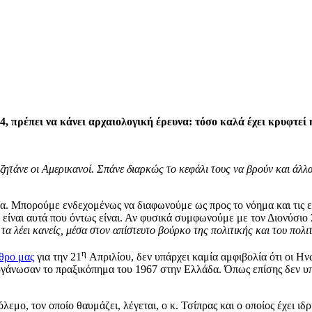
974, πρέπει να κάνει αρχαιολογική έρευνα: τόσο καλά έχει κρυφτεί
 ζητάνε οι Αμερικανοί. Σπάνε διαρκώς το κεφάλι τους να βρούν και άλλ
τα. Μπορούμε ενδεχομένως να διαφωνούμε ως προς το νόημα και τις ε
να είναι αυτά που όντως είναι. Αν φυσικά συμφωνούμε με τον Διονύσ
α λέει κανείς, μέσα στον απίστευτο βούρκο της πολιτικής και του πολι
η
θρο μας
για την 21
Απριλίου, δεν υπάρχει καμία αμφιβολία ότι οι Ην
οργάνωσαν το πραξικόπημα του 1967 στην Ελλάδα. Όπως επίσης δεν υ
μο, τον οποίο θαυμάζει, λέγεται, ο κ. Τσίπρας και ο οποίος έχει ιδ