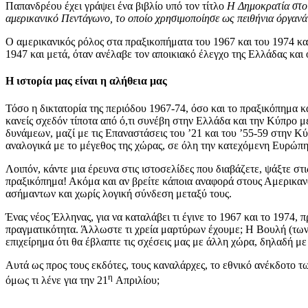
Παπανδρέου έχει γράψει ένα βιβλίο υπό τον τίτλο
Η Δημοκρατία στ
αμερικανικό Πεντάγωνο, το οποίο χρησιμοποίησε ως πειθήνια όργανά
Ο αμερικανικός ρόλος στα πραξικοπήματα του 1967 και του 1974 κα
1947 και μετά, όταν ανέλαβε τον αποικιακό έλεγχο της Ελλάδας και 
Η ιστορία μας είναι η αλήθεια μας
Τόσο η δικτατορία της περιόδου 1967-74, όσο και το πραξικόπημα κ
κανείς σχεδόν τίποτα από ό,τι συνέβη στην Ελλάδα και την Κύπρο μ
δυνάμεων, μαζί με τις Επαναστάσεις του ’21 και του ’55-59 στην 
αναλογικά με το μέγεθος της χώρας, σε όλη την κατεχόμενη Ευρώπη
Λοιπόν, κάντε μια έρευνα στις ιστοσελίδες που διαβάζετε, ψάξτε στις
πραξικόπημα! Ακόμα και αν βρείτε κάποια αναφορά στους Αμερικανού
ασήμαντων και χωρίς λογική σύνδεση μεταξύ τους.
Ένας νέος Έλληνας, για να καταλάβει τι έγινε το 1967 και το 1974, 
πραγματικότητα. Άλλωστε τι χρεία μαρτύρων έχουμε; Η Βουλή (των 
επιχείρημα ότι θα έβλαπτε τις σχέσεις μας με άλλη χώρα, δηλαδή μ
Αυτά ως προς τους εκδότες, τους καναλάρχες, το εθνικό ανέκδοτο τ
η
όμως τι λένε για την 21
Απριλίου;