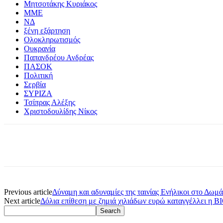
Μητσοτάκης Κυριάκος
ΜΜΕ
ΝΔ
ξένη εξάρτηση
Ολοκληρωτισμός
Ουκρανία
Παπανδρέου Ανδρέας
ΠΑΣΟΚ
Πολιτική
Σερβία
ΣΥΡΙΖΑ
Τσίπρας Αλέξης
Χριστοδουλίδης Νίκος
Previous article
Δύναμη και αδυναμίες της ταινίας Ενήλικοι στο Δωμ
Next article
Δόλια επίθεση με ζημιά χιλιάδων ευρώ καταγγέλλει η 