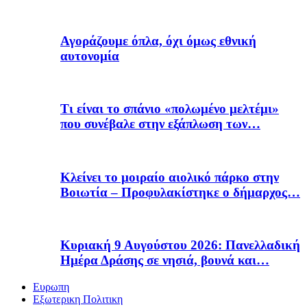
Αγοράζουμε όπλα, όχι όμως εθνική
αυτονομία
Τι είναι το σπάνιο «πολωμένο μελτέμι»
που συνέβαλε στην εξάπλωση των…
Κλείνει το μοιραίο αιολικό πάρκο στην
Βοιωτία – Προφυλακίστηκε ο δήμαρχος…
Κυριακή 9 Αυγούστου 2026: Πανελλαδική
Ημέρα Δράσης σε νησιά, βουνά και…
Ευρωπη
Εξωτερικη Πολιτικη