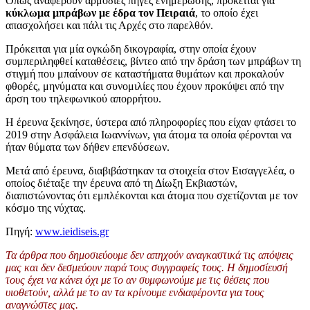
Όπως αναφέρουν αρμόδιες πηγές ενημέρωσης, πρόκειται για
κύκλωμα μπράβων με έδρα τον Πειραιά
, το οποίο έχει
απασχολήσει και πάλι τις Αρχές στο παρελθόν.
Πρόκειται για μία ογκώδη δικογραφία, στην οποία έχουν
συμπεριληφθεί καταθέσεις, βίντεο από την δράση των μπράβων τη
στιγμή που μπαίνουν σε καταστήματα θυμάτων και προκαλούν
φθορές, μηνύματα και συνομιλίες που έχουν προκύψει από την
άρση του τηλεφωνικού απορρήτου.
Η έρευνα ξεκίνησε, ύστερα από πληροφορίες που είχαν φτάσει το
2019 στην Ασφάλεια Ιωαννίνων, για άτομα τα οποία φέρονται να
ήταν θύματα των δήθεν επενδύσεων.
Μετά από έρευνα, διαβιβάστηκαν τα στοιχεία στον Εισαγγελέα, ο
οποίος διέταξε την έρευνα από τη Δίωξη Εκβιαστών,
διαπιστώνοντας ότι εμπλέκονται και άτομα που σχετίζονται με τον
κόσμο της νύχτας.
Πηγή:
www.ieidiseis.gr
Τα άρθρα που δημοσιεύουμε δεν απηχούν αναγκαστικά τις απόψεις
μας και δεν δεσμεύουν παρά τους συγγραφείς τους. Η δημοσίευσή
τους έχει να κάνει όχι με το αν συμφωνούμε με τις θέσεις που
υιοθετούν, αλλά με το αν τα κρίνουμε ενδιαφέροντα για τους
αναγνώστες μας.