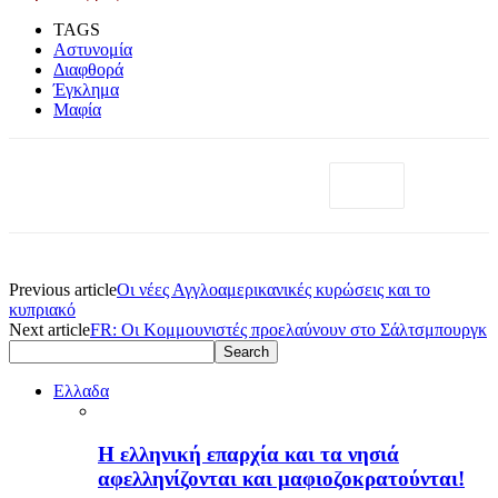
TAGS
Αστυνομία
Διαφθορά
Έγκλημα
Μαφία
Previous article
Οι νέες Αγγλοαμερικανικές κυρώσεις και το
κυπριακό
Next article
FR: Οι Κομμουνιστές προελαύνουν στο Σάλτσμπουργκ
Ελλαδα
H ελληνική επαρχία και τα νησιά
αφελληνίζονται και μαφιοζοκρατούνται!