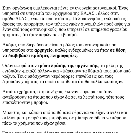
Στην οργάνωση εμπλέκονται πέντε εν ενεργεία αστυνομικοί. Ένας
υπηρετεί σε υπηρεσία του αρχηγείου της ΕΛ.ΑΣ., άλλος στην
ομάδα ΔΙ.ΑΣ., ένας σε υπηρεσία της Πελοποννήσου, ενώ από τις
άρσεις του απορρήτου των τηλεφωνικών συνομιλιών προέκυψε για
έναν από τους αστυνομικούς, που υπηρετεί σε υπηρεσία γραφείου
τμήματος, ότι ήταν παρών σε εκβιασμό.
Ακόμα, υπό διερεύνηση είναι ο ρόλος του αστυνομικού που
υπηρετούσε στο
αρχηγείο
, καθώς ενδεχομένως να ήταν
σε θέση
να διαβιβάσει κρίσιμες πληροφορίες
.
Όσον αφορά στον
τρόπο δράσης της οργάνωσης
, τα μέλη της
εντόπιζαν -μεταξύ άλλων- και «ψάρευαν» τα θύματά τους μέσα από
καζίνο. Τους υπόσχονταν κερδοφόρες επενδύσεις και τους
ζητούσαν χρήματα, τα οποία υποτίθεται ότι θα πολλαπλασίαζαν.
Αυτά τα χρήματα, στη συνέχεια, έκαναν… φτερά και όταν
αντιδρούσαν τα άτομα που είχαν δώσει τα λεφτά τους, τότε τους
επισκέπτονταν μπράβοι.
Μάλιστα, και κάποια από τα θύματα φέρονται να είχαν στείλει και
οι ίδιοι με τη σειρά τους μπράβους σε μία προσπάθεια να πάρουν
πίσω τα χρήματα που είχαν χάσει.