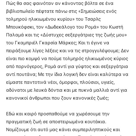
Πώς θα σας φαινόταν αν κάνοντας βόλτα σε ένα
βιβλιοπωλείο πέφτατε πάνω στις «Σημειώσεις ενός
τολμηρού ηλικιωμένου κυρίου» του Τσαρλς
Μπουκόφσκι, τον «Δωδεκάλογο του Ρομά» του Κωστή
Παλαμά και τις «Δύστυχες σεξεργάτριες της ζωής μου»
του Γκαμπριέλ Γκαρσία Μάρκες; Και τι έγινε να
πειράξουμε λίγες λέξεις και να τις στρογγυλέψουμε; Δεν
είναι πιο κομψό να πούμε τολμηρός ηλικιωμένος κύριος
από πορνόγερος, Ρομά αντί για γύφτος και σεξεργάτρια
αντί πουτάνα; Με την ίδια λογική δεν είναι καλύτερα να
είμαστε παντοτινά νέοι, όμορφοι, πλούσιοι, υγιείς,
αδύνατοι με λευκά δόντια και με πυκνά μαλλιά αντί για
κανονικοί άνθρωποι που ζουν κανονικές ζωές;
Εδώ και καιρό προσπαθούμε να χωρέσουμε την
πραγματική ζωή σε αποστειρωμένα κουτάκια.
Νομίζουμε ότι αυτό μας κάνει συμπεριληπτικούς και