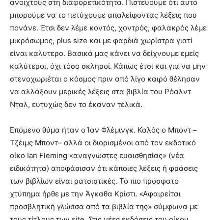
ανοιχτούς στη διαφορετικότητα. Πιστεύουμε ότι αυτό
μπορούμε να το πετύχουμε απαλείφοντας λέξεις που
πονάνε. Έτσι δεν λέμε κοντός, χοντρός, φαλακρός λέμε
μικρόσωμος, plus size και με φαρδιά χωρίστρα γιατί
είναι καλύτερο. Βασικά μας κάνει να δείχνουμε εμείς
καλύτεροι, όχι τόσο σκληροί. Κάπως έτσι και για να μην
στενοχωριέται ο κόσμος πριν από λίγο καιρό θέλησαν
να αλλάξουν μερικές λέξεις στα βιβλία του Ρόαλντ
Νταλ, ευτυχώς δεν το έκαναν τελικά.
Επόμενο θύμα ήταν ο Ίαν Φλέμινγκ. Καλός ο Μποντ –
Τζέιμς Μποντ– αλλά οι διορισμένοι από τον εκδοτικό
οίκο Ian Fleming «αναγνώστες ευαισθησίας» (νέα
ειδικότητα) αποφάσισαν ότι κάποιες λέξεις ή φράσεις
των βιβλίων είναι ρατσιστικές. Το πιο πρόσφατο
χτύπημα ήρθε με την Άγκαθα Κρίστι. «Αφαιρείται
προσβλητική γλώσσα από τα βιβλία της» σύμφωνα με
τους τίτλους των site. Στις νέες εκδόσεις του οίκου