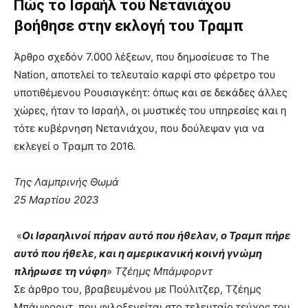
Πώς το Ισραήλ του Νετανιάχου
βοήθησε στην εκλογή του Τραμπ
Άρθρο σχεδόν 7.000 λέξεων, που δημοσίευσε το The
Nation, αποτελεί το τελευταίο καρφί στο φέρετρο του
υποτιθέμενου Ρoυσιαγκέητ: όπως και σε δεκάδες άλλες
χώρες, ήταν το Ισραήλ, οι μυστικές του υπηρεσίες και η
τότε κυβέρνηση Νετανιάχου, που δούλεψαν για να
εκλεγεί ο Τραμπ το 2016.
Της Λαμπρινής Θωμά
25 Μαρτίου 2023
«
Οι Ισραηλινοί πήραν αυτό που ήθελαν, ο Τραμπ πήρε
αυτό που ήθελε, και η αμερικανική κοινή γνώμη
πλήρωσε τη νύφη
»
Τζέημς Μπάμφορντ
Σε άρθρο του, βραβευμένου με Πούλιτζερ, Τζέημς
Μπάμφορντ, που φιλοξενείται στο τελευταίο τεύχος του