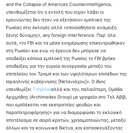
and the Collapse of America’s Counterintelligence,
υπενθυμίζεται ότι η εντολή που είχαν λάβει οι
ερευνώντες δεν ήταν να εξετάσουν εμπλοκή της
Ρωσίας στις εκλογές αλλά «οποιασδήποτε ανάμειξη
ξένης δύναμης», any foreign interference. Παρ’ όλα
αυτά, «το FBI και τα μέσα ενημέρωσης επικεντρώθηκαν
στη Ρωσία» και ενώ «η έρευνα δεν μπόρεσε να
αποδείξει κάποια εμπλοκή της Ρωσίας το FBI βρήκε
αποδείξεις για την ευρεία συνεργασία μεταξύ του
επιτελείου του Τραμπ και των υψηλότερων επιπέδων της
Ισραηλινής κυβέρνησης [Νετανιάχου]». Ο ίδιος
υπενθυμίζει
7 σχόλια
αλλά και την, παλαιότερη, Ομάδα
Αρχιμήδης (Archimedes Group) με γραφεία στο Τελ Αβίβ,
που εμπλέκεται «σε εκστρατείες ψευδών και
παραπληροφόρησης» για να διαμορφώσει το εκλογικό
αποτέλεσμα σε σειρά κρατών, χρησιμοποιώντας, μεταξύ
άλλων και τα κοινωνικά δίκτυα, και κατασκευάζοντας