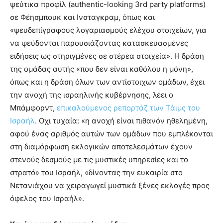
ψεύτικα προφίλ (authentic-looking 3rd party platforms)
σε Φέησμπουκ και Ινσταγκραμ, όπως και
«ψευδεπίγραφους λογαριασμούς ελέχου στοιχείων, για
να ψεύδονται παρουσιάζοντας κατασκευασμένες
ειδήσεις ως στηριγμένες σε στέρεα στοιχεία». Η δράση
της ομάδας αυτής «που δεν είναι καθόλου η μόνη»,
όπως και η δράση όλων των αντίστοιχων ομάδων, έχει
την ανοχή της ισραηλινής κυβέρνησης, λέει ο
Μπάμφορντ,
επικαλούμενος ρεπορτάζ των Τάιμς του
Ισραήλ
. Οχι τυχαία: «η ανοχή είναι πιθανόν ηθελημένη,
αφού ένας αριθμός αυτών των ομάδων που εμπλέκονται
στη διαμόρφωση εκλογικών αποτελεσμάτων έχουν
στενούς δεσμούς με τις μυστικές υπηρεσίες και το
στρατό» του Ισραήλ, «δίνοντας την ευκαιρία στο
Νετανιάχου να χειραγωγεί μυστικά ξένες εκλογές προς
όφελος του Ισραήλ».