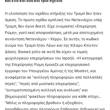
Και ένα και δύο και τρία σχέδια
Η υλοποίηση του σχεδίου στήριξης του Τραμπ δεν ήταν
άμεση. Το πρώτο σχέδιο εμπλοκή του Νετανιάχου υπέρ
Τραμπ, δεν έγινε δεκτό. Είχε ονομαστεί «Επιχείρηση
Ρώμη», γιατί εκεί αποφασίστηκε, μετά μια αποτυχημένη
συνάντηση Νετανιάχου – Κέρρυ. Σε αυτήν, το κωδικό
όνομα του Τραμπ ήταν Λέων και της Χίλαρυ Κλίντον
Δάσος. Βασικό ρόλο σε αυτή θα είχαν οι τομείς
ψυχολογικών επιχειρήσεων του Ισραήλ. «Η καταγραφή
της Επιχείρησης Ρώμη έμοιαζε με επιχειρησιακό
έγγραφο του Υπουργείου Αμύνης ή της Μοσάντ, και
αναφέρεται σε “συλλογή πληροφοριών από πολλαπλές
πηγές”, “πηγές από μυστικές επιχειρήσεις”,
“αυτοματοποιημένη συλλογή και ανάλυση” και
[δημιουργία] “φακέλων πληροφοριών για κάθε στόχο…
“Μόλις οι πληροφορίες βρεθούν ή εξαχθούν,
παραδίδονται στην πλατφόρμα Επίδρασης (Influence) για