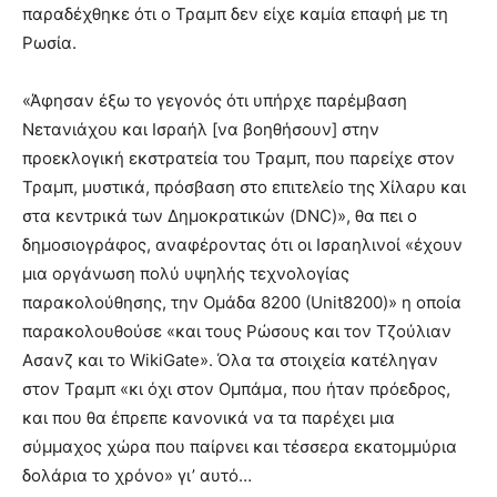
παραδέχθηκε ότι ο Τραμπ δεν είχε καμία επαφή με τη
Ρωσία.
«Άφησαν έξω το γεγονός ότι υπήρχε παρέμβαση
Νετανιάχου και Ισραήλ [να βοηθήσουν] στην
προεκλογική εκστρατεία του Τραμπ, που παρείχε στον
Τραμπ, μυστικά, πρόσβαση στο επιτελείο της Χίλαρυ και
στα κεντρικά των Δημοκρατικών (DNC)», θα πει ο
δημοσιογράφος, αναφέροντας ότι οι Ισραηλινοί «έχουν
μια οργάνωση πολύ υψηλής τεχνολογίας
παρακολούθησης, την Ομάδα 8200 (Unit8200)» η οποία
παρακολουθούσε «και τους Ρώσους και τον Τζούλιαν
Ασανζ και το WikiGate». Όλα τα στοιχεία κατέληγαν
στον Τραμπ «κι όχι στον Ομπάμα, που ήταν πρόεδρος,
και που θα έπρεπε κανονικά να τα παρέχει μια
σύμμαχος χώρα που παίρνει και τέσσερα εκατομμύρια
δολάρια το χρόνο» γι’ αυτό…