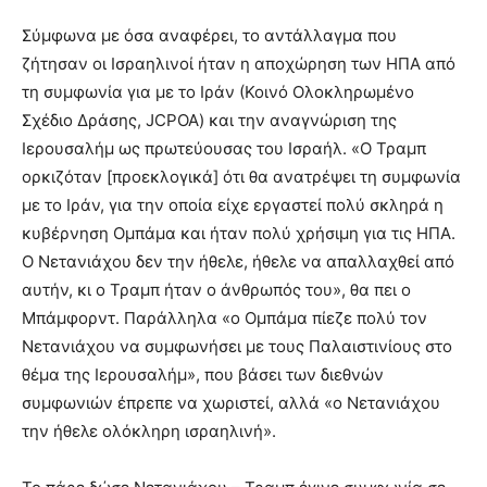
Σύμφωνα με όσα αναφέρει, το αντάλλαγμα που
ζήτησαν οι Ισραηλινοί ήταν η αποχώρηση των ΗΠΑ από
τη συμφωνία για με το Ιράν (Κοινό Ολοκληρωμένο
Σχέδιο Δράσης, JCPOA) και την αναγνώριση της
Ιερουσαλήμ ως πρωτεύουσας του Ισραήλ. «Ο Τραμπ
ορκιζόταν [προεκλογικά] ότι θα ανατρέψει τη συμφωνία
με το Ιράν, για την οποία είχε εργαστεί πολύ σκληρά η
κυβέρνηση Ομπάμα και ήταν πολύ χρήσιμη για τις ΗΠΑ.
Ο Νετανιάχου δεν την ήθελε, ήθελε να απαλλαχθεί από
αυτήν, κι ο Τραμπ ήταν ο άνθρωπός του», θα πει ο
Μπάμφορντ. Παράλληλα «ο Ομπάμα πίεζε πολύ τον
Νετανιάχου να συμφωνήσει με τους Παλαιστινίους στο
θέμα της Ιερουσαλήμ», που βάσει των διεθνών
συμφωνιών έπρεπε να χωριστεί, αλλά «ο Νετανιάχου
την ήθελε ολόκληρη ισραηλινή».