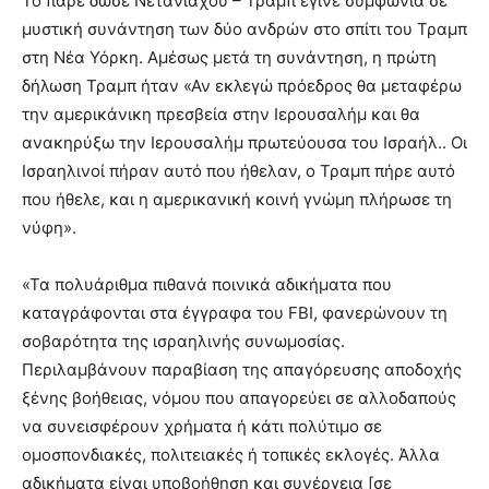
Το πάρε δώσε Νετανιάχου – Τραμπ έγινε συμφωνία σε
μυστική συνάντηση των δύο ανδρών στο σπίτι του Τραμπ
στη Νέα Υόρκη. Αμέσως μετά τη συνάντηση, η πρώτη
δήλωση Τραμπ ήταν «Αν εκλεγώ πρόεδρος θα μεταφέρω
την αμερικάνικη πρεσβεία στην Ιερουσαλήμ και θα
ανακηρύξω την Ιερουσαλήμ πρωτεύουσα του Ισραήλ.. Οι
Ισραηλινοί πήραν αυτό που ήθελαν, ο Τραμπ πήρε αυτό
που ήθελε, και η αμερικανική κοινή γνώμη πλήρωσε τη
νύφη».
«Τα πολυάριθμα πιθανά ποινικά αδικήματα που
καταγράφονται στα έγγραφα του FBI, φανερώνουν τη
σοβαρότητα της ισραηλινής συνωμοσίας.
Περιλαμβάνουν παραβίαση της απαγόρευσης αποδοχής
ξένης βοήθειας, νόμου που απαγορεύει σε αλλοδαπούς
να συνεισφέρουν χρήματα ή κάτι πολύτιμο σε
ομοσπονδιακές, πολιτειακές ή τοπικές εκλογές. Άλλα
αδικήματα είναι υποβοήθηση και συνέργεια [σε