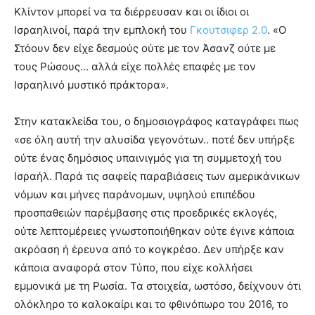
Κλίντον μπορεί να τα διέρρευσαν και οι ίδιοι οι
Ισραηλινοί, παρά την εμπλοκή του
Γκουτσιφερ 2.0
. «Ο
Στόουν δεν είχε δεσμούς ούτε με τον Άσανζ ούτε με
τους Ρώσους… αλλά είχε πολλές επαφές με τον
Ισραηλινό μυστικό πράκτορα».
Στην κατακλείδα του, ο δημοσιογράφος καταγράφει πως
«σε όλη αυτή την αλυσίδα γεγονότων.. ποτέ δεν υπήρξε
ούτε ένας δημόσιος υπαινιγμός για τη συμμετοχή του
Ισραήλ. Παρά τις σαφείς παραβιάσεις των αμερικάνικων
νόμων και μήνες παράνομων, υψηλού επιπέδου
προσπαθειών παρέμβασης στις προεδρικές εκλογές,
ούτε λεπτομέρειες γνωστοποιήθηκαν ούτε έγινε κάποια
ακρόαση ή έρευνα από το κογκρέσο. Δεν υπήρξε καν
κάποια αναφορά στον Τύπο, που είχε κολλήσει
εμμονικά με τη Ρωσία. Τα στοιχεία, ωστόσο, δείχνουν ότι
ολόκληρο το καλοκαίρι και το φθινόπωρο του 2016, το