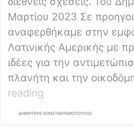
διεθνείς σχέσεις. Του Δ
Μαρτίου 2023 Σε προηγο
αναφερθήκαμε στην εμφά
Λατινικής Αμερικής με π
ιδέες για την αντιμετώπι
πλανήτη και την οικοδόμ
Συνταγή
reading
για
ένα
βιώσιμο
ΔΗΜΗΤΡΗΣ ΚΩΝΣΤΑΝΤΑΚΟΠΟΥΛΟΣ
πράσινο
κόσμο:
Ολοκλήρωση,
Σχεδιασμός,