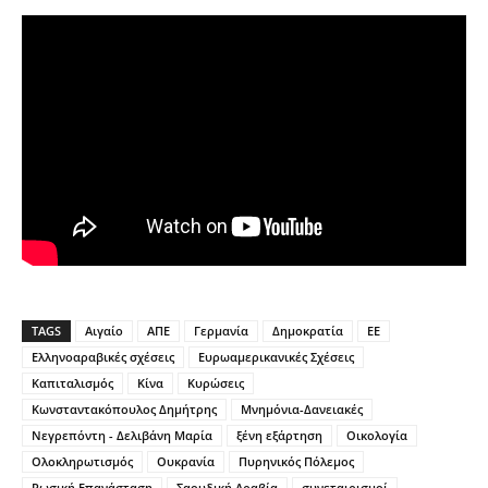
TAGS
Αιγαίο
ΑΠΕ
Γερμανία
Δημοκρατία
ΕΕ
Ελληνοαραβικές σχέσεις
Ευρωαμερικανικές Σχέσεις
Καπιταλισμός
Κίνα
Κυρώσεις
Κωνσταντακόπουλος Δημήτρης
Μνημόνια-Δανειακές
Νεγρεπόντη - Δελιβάνη Μαρία
ξένη εξάρτηση
Οικολογία
Ολοκληρωτισμός
Ουκρανία
Πυρηνικός Πόλεμος
Ρωσική Επανάσταση
Σαουδική Αραβία
συνεταιρισμοί