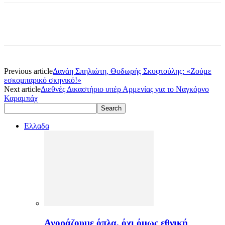
Previous article
Δανάη Σπηλιώτη, Θοδωρής Σκυφτούλης: «Ζούμε
εσκομπαρικό σκηνικό!»
Next article
Διεθνές Δικαστήριο υπέρ Αρμενίας για το Ναγκόρνο
Καραμπάχ
Ελλαδα
Αγοράζουμε όπλα, όχι όμως εθνική