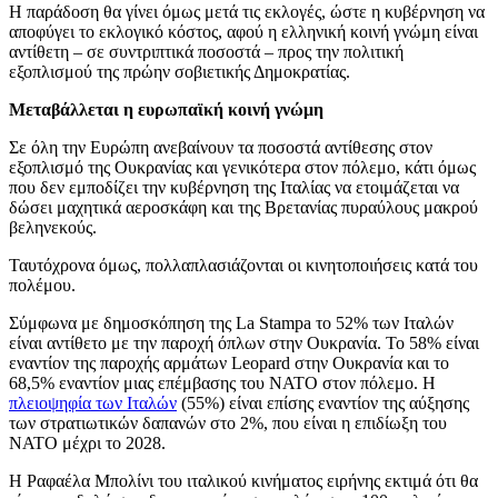
Η παράδοση θα γίνει όμως μετά τις εκλογές, ώστε η κυβέρνηση να
αποφύγει το εκλογικό κόστος, αφού η ελληνική κοινή γνώμη είναι
αντίθετη – σε συντριπτικά ποσοστά – προς την πολιτική
εξοπλισμού της πρώην σοβιετικής Δημοκρατίας.
Μεταβάλλεται η ευρωπαϊκή κοινή γνώμη
Σε όλη την Ευρώπη ανεβαίνουν τα ποσοστά αντίθεσης στον
εξοπλισμό της Ουκρανίας και γενικότερα στον πόλεμο, κάτι όμως
που δεν εμποδίζει την κυβέρνηση της Ιταλίας να ετοιμάζεται να
δώσει μαχητικά αεροσκάφη και της Βρετανίας πυραύλους μακρού
βεληνεκούς.
Ταυτόχρονα όμως, πολλαπλασιάζονται οι κινητοποιήσεις κατά του
πολέμου.
Σύμφωνα με δημοσκόπηση της La Stampa το 52% των Ιταλών
είναι αντίθετο με την παροχή όπλων στην Ουκρανία. Το 58% είναι
εναντίον της παροχής αρμάτων Leopard στην Ουκρανία και το
68,5% εναντίον μιας επέμβασης του ΝΑΤΟ στον πόλεμο. Η
πλειοψηφία των Ιταλών
(55%) είναι επίσης εναντίον της αύξησης
των στρατιωτικών δαπανών στο 2%, που είναι η επιδίωξη του
ΝΑΤΟ μέχρι το 2028.
Η Ραφαέλα Μπολίνι του ιταλικού κινήματος ειρήνης εκτιμά ότι θα