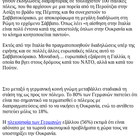
γίνουν εκδηλώσεις διαμαρτυρίας σε τουλάχιστον 100 ιταλικές
πόλεις, που θα αρχίσουν με μια πορεία από τη Περούτζια στην
Ασίζη το βράδυ της Πέμπτης και θα συνεχιστούν το
Σαββατοκύριακο, με αποκορύφωμα τη μεγάλη διαδήλωση στη
Ρώμη το ερχόμενο Σάββατο. Όπως λέει «η αίσθηση στην Ιταλία
είναι πολύ έντονα κατά της αποστολής όπλων στην Ουκρανία και
το κίνημα κινητοποιείται παντού».
Εκτός από την Ιταλία θα πραγματοποιηθούν διαδηλώσεις υπέρ της
ειρήνης και σε πολλές άλλες ευρωπαϊκές πόλεις αυτό το
Σαββατοκύριακο. Μοναδική… ευρωπαϊκή εξαίρεση η Γαλλία, η
οποία θα βγει στους δρόμους κατά του ΝΑΤΟ, αλλά και κατά του
Πούτιν.
Στο μεταξύ η γερμανική κοινή γνώμη μεταβάλλει σταδιακά τη
στάση της ως προς τον πόλεμο. Το 80% των Γερμανών πιστεύει ότι
είναι πιο σημαντικό να τερματισθεί ο πόλεμος με
διαπραγματεύσεις από το να νικήσει η Ουκρανία, ενώ το αντίθετο
πιστεύει μόλις το 18%.
Η
πλειοψηφία των Γερμανών
εξάλλου (56%) εκτιμά ότι είναι
αδύνατο με τα τωρινά οικονομικά προβλήματα η χώρα τους να
υποστηρίξει την Ουκρανία.