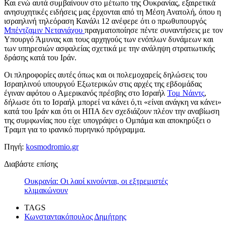
Και ενώ αυτά συμβαίνουν στο μέτωπο της Ουκρανίας, εξαιρετικά
ανησυχητικές ειδήσεις μας έρχονται από τη Μέση Ανατολή, όπου η
ισραηλινή τηλεόραση Κανάλι 12 ανέφερε ότι ο πρωθυπουργός
Μπέντζαμιν Νετανιάχου
πραγματοποίησε πέντε συναντήσεις με τον
Υπουργό Άμυνας και τους αρχηγούς των ενόπλων δυνάμεων και
των υπηρεσιών ασφαλείας σχετικά με την ανάληψη στρατιωτικής
δράσης κατά του Ιράν.
Οι πληροφορίες αυτές όπως και οι πολεμοχαρείς δηλώσεις του
Ισραηλινού υπουργού Εξωτερικών στις αρχές της εβδομάδας
έγιναν αφότου ο Αμερικανός πρέσβης στο Ισραήλ
Τομ Νάιντς
,
δήλωσε ότι το Ισραήλ μπορεί να κάνει ό,τι «είναι ανάγκη να κάνει»
κατά του Ιράν και ότι οι ΗΠΑ δεν σχεδιάζουν πλέον την αναβίωση
της συμφωνίας που είχε υπογράψει ο Ομπάμα και αποκηρύξει ο
Τραμπ για το ιρανικό πυρηνικό πρόγραμμα.
Πηγή:
kosmodromio.gr
Διαβάστε επίσης
Ουκρανία: Οι λαοί κινούνται, οι εξτρεμιστές
κλιμακώνουν
TAGS
Κωνσταντακόπουλος Δημήτρης