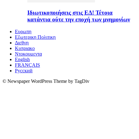
Ιδιωτικοποιήσεις στις ΕΔ! Τέτοια
κατάντια ούτε την εποχή των μνημονίων
Ευρωπη
Εξωτερικη Πολιτικη
Διεθνη
Κυπριακο
Ντοκουμεντα
English
FRANÇAIS
Русский
© Newspaper WordPress Theme by TagDiv