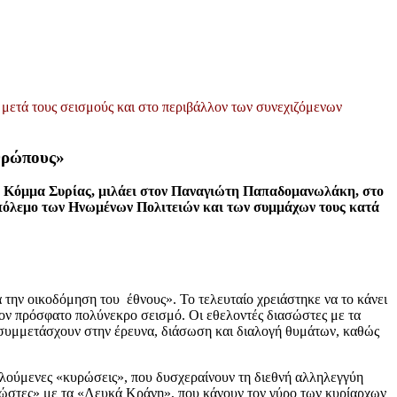
μετά τους σεισμούς και στο περιβάλλον των συνεχιζόμενων
θρώπους»
ό Κόμμα Συρίας, μιλάει στον Παναγιώτη Παπαδομανωλάκη, στο
κό πόλεμο των Ηνωμένων Πολιτειών και των συμμάχων τους κατά
την οικοδόμηση του έθνους». Το τελευταίο χρειάστηκε να το κάνει
 τον πρόσφατο πολύνεκρο σεισμό. Οι εθελοντές διασώστες με τα
α συμμετάσχουν στην έρευνα, διάσωση και διαλογή θυμάτων, καθώς
καλούμενες «κυρώσεις», που δυσχεραίνουν τη διεθνή αλληλεγγύη
ώστες» με τα «Λευκά Κράνη», που κάνουν τον γύρο των κυρίαρχων