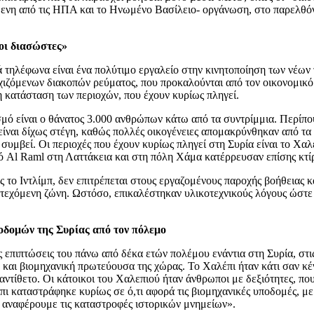
μενη από τις ΗΠΑ και το Ηνωμένο Βασίλειο- οργάνωση, στο παρελθό
 οι διασώστες»
τηλέφωνα είναι ένα πολύτιμο εργαλείο στην κινητοποίηση των νέων τ
εχιζόμενων διακοπών ρεύματος, που προκαλούνται από τον οικονομικό
η κατάσταση των περιοχών, που έχουν κυρίως πληγεί.
σμό είναι ο θάνατος 3.000 ανθρώπων κάτω από τα συντρίμμια. Περίπ
α είναι δίχως στέγη, καθώς πολλές οικογένειες απομακρύνθηκαν από τα
συμβεί. Οι περιοχές που έχουν κυρίως πληγεί στη Συρία είναι το Χαλ
μό Al Raml στη Λαττάκεια και στη πόλη Χάμα κατέρρευσαν επίσης κτίρ
ως το Ιντλίμπ, δεν επιτρέπεται στους εργαζομένους παροχής βοήθειας 
ατεχόμενη ζώνη. Ωστόσο, επικαλέστηκαν υλικοτεχνικούς λόγους ώστε
οδομών της Συρίας από τον πόλεμο
ς επιπτώσεις του πάνω από δέκα ετών πολέμου ενάντια στη Συρία, στ
 και βιομηχανική πρωτεύουσα της χώρας. Το Χαλέπι ήταν κάτι σαν κέ
αντίθετο. Οι κάτοικοι του Χαλεπιού ήταν άνθρωποι με δεξιότητες, πο
έπι καταστράφηκε κυρίως σε ό,τι αφορά τις βιομηχανικές υποδομές, 
ν αναφέρουμε τις καταστροφές ιστορικών μνημείων».