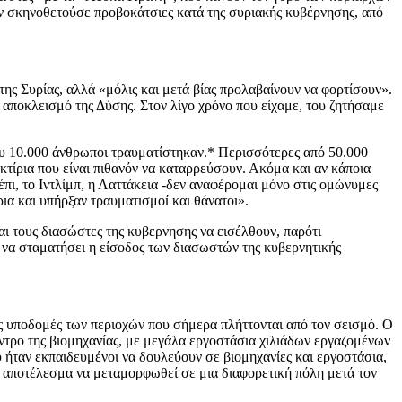
ν σκηνοθετούσε προβοκάτσιες κατά της συριακής κυβέρνησης, από
ης Συρίας, αλλά «μόλις και μετά βίας προλαβαίνουν να φορτίσουν».
 αποκλεισμό της Δύσης. Στον λίγο χρόνο που είχαμε, του ζητήσαμε
ου 10.000 άνθρωποι τραυματίστηκαν.* Περισσότερες από 50.000
 κτίρια που είναι πιθανόν να καταρρεύσουν. Ακόμα και αν κάποια
έπι, το Ιντλίμπ, η Λαττάκεια -δεν αναφέρομαι μόνο στις ομώνυμες
ια και υπήρξαν τραυματισμοί και θάνατοι».
και τους διασώστες της κυβερνησης να εισέλθουν, παρότι
 να σταματήσει η είσοδος των διασωστών της κυβερνητικής
ις υποδομές των περιοχών που σήμερα πλήττονται από τον σεισμό. Ο
ντρο της βιομηχανίας, με μεγάλα εργοστάσια χιλιάδων εργαζομένων
υ ήταν εκπαιδευμένοι να δουλεύουν σε βιομηχανίες και εργοστάσια,
με αποτέλεσμα να μεταμορφωθεί σε μια διαφορετική πόλη μετά τον