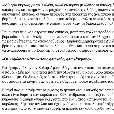
«Μίλησα κυρίως για το Χαλέπι, αλλά ειλικρινά μιλώντας οι υποδομ
υποδομών, κατοικημένων περιοχών, εκατοντάδες χιλιάδες οικογένει
οικονομικό επίπεδο, οι γύρω περιοχές στα προάστια της Δαμασκού 
βομβαρδίστηκαν κατά τη διάρκεια του πολέμου, ενώ οι περιοχές στ
διάστημα, με αποτέλεσμα να λεηλατηθούν κατά τη διάρκεια του πολ
Σημειώνει πως «σε στρατιωτικό επίπεδο, μετά από πολλές προόδους
βορειοδυτικά, στο Ιντλίμπ, που είναι ακόμα κάτω από τον έλεγχο τρ
τις μαριονέτες της, τις αποκαλούμενες «Συριακές Δημοκρατικές Δυν
βρίσκονται τα κοιτάσματα πετρελαίου, καθώς και το πιο σημαντικό 
να αναφέρουμε ότι ο Ευράτης, ο μεγαλύτερος ποταμός της περιοχής, 
«Οι κυρώσεις κάνουν τους φτωχούς, φτωχότερους»
Ρωτήσαμε, τέλος, τον Σαλαμ Αμπνταλά για το αντίκτυπο του οικονο
σεισμό. «Σήμερα, ιδιαίτερα μετά την όξυνση του οικονομικού αποκλε
ηλεκτρισμό. Οι διακοπές ρεύματος είναι τρομερές και γίνονται χει
φορτίσουμε τα κινητά μας, ούτε να εισάγουμε προϊόντα, εξαιτίας το
Εξηγεί πως οι λεγόμενες κυρώσεις πλήττουν «τους απλούς ανθρώπου
αλλά είναι θύματα των κυρώσεων. Κάθε άνθρωπος επηρεάζεται από το
κυρωσεις, η μαύρη αγορά ελέγχεται από ένα μάτσο καπιταλιστές, οι
κυρώσεις πλήττουν τον λαό και όχι την άρχουσα καπιταλιστική τάξη, 
στερημένη από το να εισάγει τροφή, πετρέλαιο και άλλα αγαθά για τ