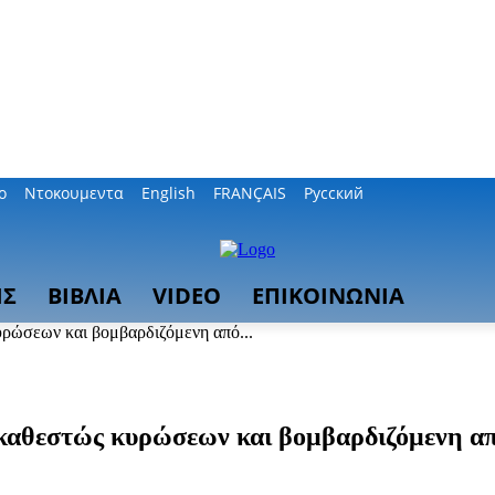
ο
Ντοκουμεντα
English
FRANÇAIS
Русский
ΙΣ
ΒΙΒΛΙΑ
VIDEO
ΕΠΙΚΟΙΝΩΝΙΑ
υρώσεων και βομβαρδιζόμενη από...
ό καθεστώς κυρώσεων και βομβαρδιζόμενη απ