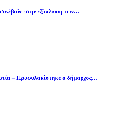
υ συνέβαλε στην εξάπλωση των…
οιωτία – Προφυλακίστηκε ο δήμαρχος…