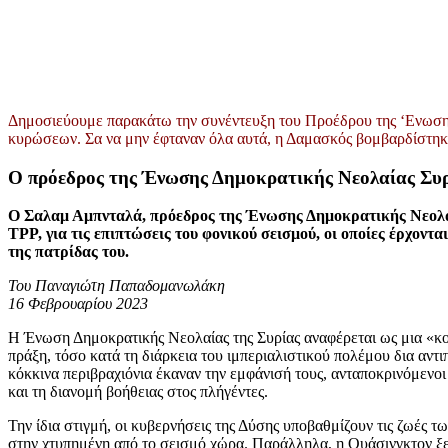
Δημοσιεύουμε παρακάτω την συνέντευξη του Προέδρου της ‘Ενωσης 
κυρώσεων. Σα να μην έφταναν όλα αυτά, η Δαμασκός βομβαρδίστηκ
Ο πρόεδρος της Ένωσης Δημοκρατικής Νεολαίας Συρ
Ο Σαλαμ Αμπνταλά, πρόεδρος της Ένωσης Δημοκρατικής Νεολαί
TPP, για τις επιπτώσεις του φονικού σεισμού, οι οποίες έρχο
της πατρίδας του.
Του Παναγιώτη Παπαδομανωλάκη
16 Φεβρουαρίου 2023
Η Ένωση Δημοκρατικής Νεολαίας της Συρίας αναφέρεται ως μια «κοσ
πράξη, τόσο κατά τη διάρκεια του ιμπεριαλιστικού πολέμου δια αν
κόκκινα περιβραχιόνια έκαναν την εμφάνισή τους, ανταποκρινόμεν
και τη διανομή βοήθειας στος πλήγέντες.
Την ίδια στιγμή, οι κυβερνήσεις της Δύσης υποβαθμίζουν τις ζωές 
στην χτυπημένη από το σεισμό χώρα. Παράλληλα, η Ουάσινγκτον ξ