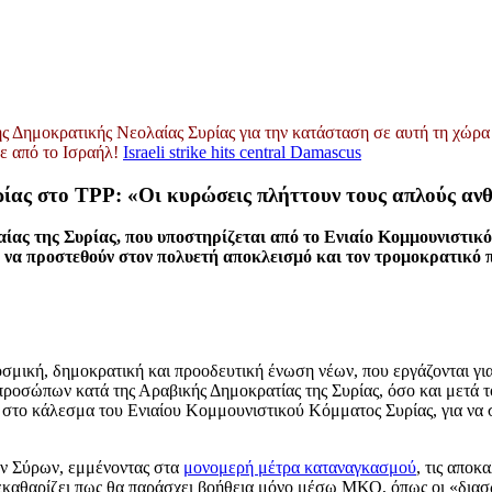
Δημοκρατικής Νεολαίας Συρίας για την κατάσταση σε αυτή τη χώρα 
ε από το Ισραήλ!
Israeli strike hits central Damascus
ίας στο TPP: «Οι κυρώσεις πλήττουν τους απλούς αν
ας της Συρίας, που υποστηρίζεται από το Ενιαίο Κομμουνιστικ
νται να προστεθούν στον πολυετή αποκλεισμό και τον τρομοκρατι
μική, δημοκρατική και προοδευτική ένωση νέων, που εργάζονται για 
τιπροσώπων κατά της Αραβικής Δημοκρατίας της Συρίας, όσο και μετά
οι στο κάλεσμα του Ενιαίου Κομμουνιστικού Κόμματος Συρίας, για ν
των Σύρων, εμμένοντας στα
μονομερή μέτρα καταναγκασμού
, τις απο
εκαθαρίζει πως θα παράσχει βοήθεια μόνο μέσω ΜΚΟ, όπως οι «διασ