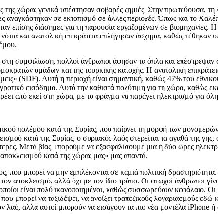
ές της χώρας γενικά υπέστησαν σοβαρές ζημιές. Στην πρωτεύουσα, τη
ες αναγκάστηκαν σε εκτοπισμό σε άλλες περιοχές. Όπως και το Χαλέ
ήταν επίσης διάσημες για τη παρουσία εργαζομένων σε βιομηχανίες. Η
η νότια και ανατολική επικράτεια επλήγησαν άσχημα, καθώς τέθηκαν 
έμου.
 στη συμφιλίωση, πολλοί άνθρωποι άφησαν τα όπλα και επέστρεψαν σ
ομοκρατών ομάδων και της τουρκικής κατοχής. Η ανατολική επικράτεια
άμεις» (SDF). Αυτή η περιοχή είναι σημαντική, καθώς 47% του εθνικο
αγροτικό εισόδημα. Αυτό την καθιστά πολύτιμη για τη χώρα, καθώς εκ
ρέει από εκεί στη χώρα, με το φράγμα να παράγει ηλεκτρισμό για όλη
μικού πολέμου κατά της Συρίας, που παίρνει τη μορφή των μονομερώ
ισμού κατά της Συρίας, ο συριακός λαός στερείται τα αγαθά της γης, 
ρότερες. Μετά βίας μπορούμε να εξασφαλίσουμε μια ή δύο ώρες ηλεκτρ
υ αποκλεισμού κατά της χώρας μας» μας απαντά.
ς, που μπορεί να μην εμπλέκονται σε καμιά πολιτική δραστηριότητα. 
ν αποκλεισμό, αλλά όχι με τον ίδιο τρόπο. Οι φτωχοί άνθρωποι γίνον
 οποίοι είναι πολύ ικανοποιημένοι, καθώς συσσωρεύουν κεφάλαιο. Οι
που μπορεί να ταξιδέψει, να ανοίξει τραπεζικούς λογαριασμούς εδώ κι 
ον λαό, αλλά αυτοί μπορούν να εισάγουν τα πιο νέα μοντέλα iPhone ή