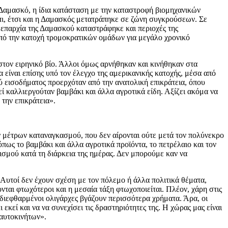
 Δαμασκό, η ίδια κατάσταση με την καταστροφή βιομηχανικών
πι, έτσι και η Δαμασκός μετατράπηκε σε ζώνη συγκρούσεων. Σε
 επαρχία της Δαμασκού καταστράφηκε και περιοχές της
υπό την κατοχή τρομοκρατικών ομάδων για μεγάλο χρονικό
τον ειρηνικό βίο. Άλλοι όμως αρνήθηκαν και κινήθηκαν στα
 είναι επίσης υπό τον έλεγχο της αμερικανικής κατοχής, μέσα από
ύ εισοδήματος προερχόταν από την ανατολική επικράτεια, όπου
εί καλλιεργούταν βαμβάκι και άλλα αγροτικά είδη. Αξίζει ακόμα να
 την επικράτεια».
ν μέτρων καταναγκασμού, που δεν αίρονται ούτε μετά τον πολύνεκρο
όπως το βαμβάκι και άλλα αγροτικά προϊόντα, το πετρέλαιο και τον
ισμού κατά τη διάρκεια της ημέρας. Δεν μπορούμε καν να
Αυτοί δεν έχουν σχέση με τον πόλεμο ή άλλα πολιτικά θέματα,
ται φτωχότεροι και η μεσαία τάξη φτωχοποιείται. Πλέον, χάρη στις
 διεφθαρμένοι ολιγάρχες βγάζουν περισσότερα χρήματα. Άρα, οι
εκεί και να να συνεχίσει τις δραστηριότητες της. Η χώρας μας είναι
 αυτοκινήτων».