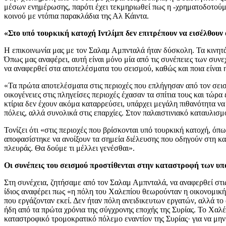
μέσων ενημέρωσης, παρότι έχει τεκμηριωθεί πως η -χρηματοδοτού
κοινού με ντόπια παρακλάδια της Αλ Κάιντα.
«Στο υπό τουρκική κατοχή Ιντλίμπ δεν επιτρέπουν να εισέλθουν
Η επικοινωνία μας με τον Σαλαμ Αμπνταλά ήταν δύσκολη. Τα κινητά 
Όπως μας αναφέρει, αυτή είναι μόνο μία από τις συνέπειες των συν
να αναφερθεί στα αποτελέσματα του σεισμού, καθώς και ποια είναι 
«Τα πρώτα αποτελέσματα στις περιοχές που επλήγησαν από τον σει
οικογένειες στις πληγείσες περιοχές έχασαν τα σπίτια τους και τώρ
κτίρια δεν έχουν ακόμα καταρρεύσει, υπάρχει μεγάλη πιθανότητα να 
πόλεις, αλλά συνολικά στις επαρχίες. Στον παλαιστινιακό καταυλισ
Τονίζει ότι «στις περιοχές που βρίσκονται υπό τουρκική κατοχή, όπ
αποφασίστηκε να ανοίξουν τα σημεία διέλευσης που οδηγούν στη κ
πλευράς. Θα δούμε τι μέλλει γενέσθαι».
Οι συνέπεις του σεισμού προστίθενται στην καταστροφή των υπ
Στη συνέχεια, ζητήσαμε από τον Σαλαμ Αμπνταλά, να αναφερθεί στι
ίδιος αναφέρει πως «η πόλη του Χαλεπίου θεωρούνταν η οικονομική
που εργάζονταν εκεί. Δεν ήταν πόλη ανειδικευτων εργατών, αλλά το 
ήδη από τα πρώτα χρόνια της σύγχρονης εποχής της Συρίας. Το Χαλ
καταστροφικό τρομοκρατικό πόλεμο εναντίον της Συρίας· για να μη