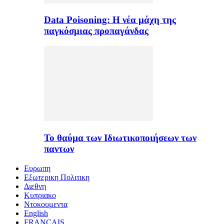
Data Poisoning: Η νέα μάχη της
παγκόσμιας προπαγάνδας
Το θαύμα των Ιδιωτικοποιήσεων των
παντων
Ευρωπη
Εξωτερικη Πολιτικη
Διεθνη
Κυπριακο
Ντοκουμεντα
English
FRANÇAIS