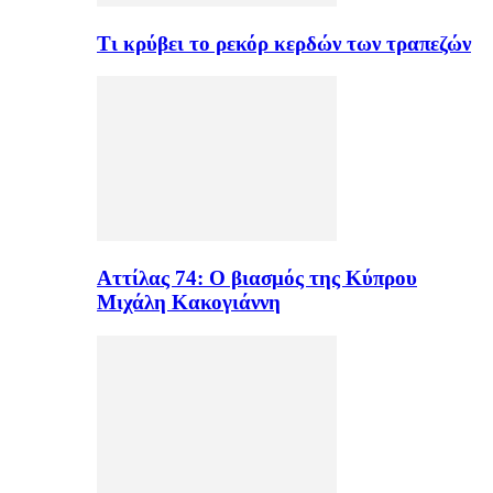
Τι κρύβει το ρεκόρ κερδών των τραπεζών
Αττίλας 74: Ο βιασμός της Κύπρου
Μιχάλη Κακογιάννη