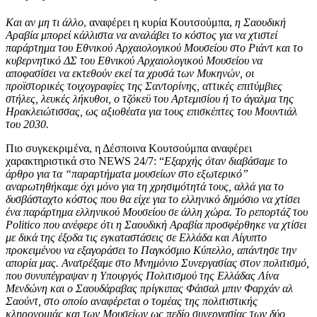
Και αν μη τι άλλο
, αναφέρει η κυρία Κουτσούμπα,
η Σαουδική
Αραβία μπορεί κάλλιστα να αναλάβει το κόστος για να χτιστεί
παράρτημα του Εθνικού Αρχαιολογικού Μουσείου στο Ριάντ και το
κυβερνητικό ΔΣ του Εθνικού Αρχαιολογικού Μουσείου να
αποφασίσει να εκτεθούν εκεί τα χρυσά των Μυκηνών, οι
προϊστορικές τοιχογραφίες της Σαντορίνης, αττικές επιτύμβιες
στήλες, λευκές λήκυθοι, ο τζόκεϋ του Αρτεμισίου ή το άγαλμα της
Ηρακλειώτισσας, ως αξιοθέατα για τους επισκέπτες του Μουντιάλ
του 2030.
Πιο συγκεκριμένα, η Δέσποινα Κουτσούμπα αναφέρει
χαρακτηριστικά στο NEWS 24/7: “
Εξαρχής όταν διαβάσαμε το
άρθρο για τα “παραρτήματα μουσείων στο εξωτερικό”
αναρωτηθήκαμε όχι μόνο για τη χρησιμότητά τους, αλλά για το
δυσβάσταχτο κόστος που θα είχε για το ελληνικό δημόσιο να χτίσει
ένα παράρτημα ελληνικού Μουσείου σε άλλη χώρα. Το ρεπορτάζ του
Politicο που ανέφερε ότι η Σαουδική Αραβία προσφέρθηκε να χτίσει
με δικά της έξοδα τις εγκαταστάσεις σε Ελλάδα και Αίγυπτο
προκειμένου να εξαγοράσει το Παγκόσμιο Κύπελλο, απάντησε την
απορία μας. Ανατρέξαμε στο Μνημόνιο Συνεργασίας στον πολιτισμό,
που συνυπέγραψαν η Υπουργός Πολιτισμού της Ελλάδας Λίνα
Μενδώνη και ο Σαουδάραβας πρίγκιπας Φάισαλ μπιν Φαρχάν αλ
Σαούντ, στο οποίο αναφέρεται ο τομέας της πολιτιστικής
κληρονομιάς και των Μουσείων ως πεδίο συνεργασίας των δύο