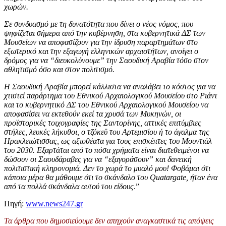
χωρών.
Σε συνδυασμό με τη δυνατότητα που δίνει ο νέος νόμος, που
ψηφίζεται σήμερα από την κυβέρνηση, στα κυβερνητικά ΔΣ των
Μουσείων να αποφασίζουν για την ίδρυση παραρτημάτων στο
εξωτερικό και την εξαγωγή ελληνικών αρχαιοτήτων, ανοίγει ο
δρόμος για να “διευκολύνουμε” την Σαουδική Αραβία τόσο στον
αθλητισμό όσο και στον πολιτισμό.
Η Σαουδική Αραβία μπορεί κάλλιστα να αναλάβει το κόστος για να
χτιστεί παράρτημα του Εθνικού Αρχαιολογικού Μουσείου στο Ριάντ
και το κυβερνητικό ΔΣ του Εθνικού Αρχαιολογικού Μουσείου να
αποφασίσει να εκτεθούν εκεί τα χρυσά των Μυκηνών, οι
προϊστορικές τοιχογραφίες της Σαντορίνης, αττικές επιτύμβιες
στήλες, λευκές λήκυθοι, ο τζόκεϋ του Αρτεμισίου ή το άγαλμα της
Ηρακλειώτισσας, ως αξιοθέατα για τους επισκέπτες του Μουντιάλ
του 2030. Εξαρτάται από το πόσα χρήματα είναι διατεθειμένοι να
δώσουν οι Σαουδάραβες για να “εξαγοράσουν” και δανεική
πολιτιστική κληρονομιά. Δεν το χωρά το μυαλό μου! Φοβάμαι ότι
κάποια μέρα θα μάθουμε ότι το σκάνδαλο του Quatargate, ήταν ένα
από τα πολλά σκάνδαλα αυτού του είδους
.”
Πηγή:
www.news247.gr
Τα άρθρα που δημοσιεύουμε δεν απηχούν αναγκαστικά τις απόψεις