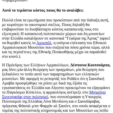
«Αγαμέμνονα»!
Αυτό το τεράστιο κόστος ποιος θα το αναλάβει;
Πολλά είναι τα ερωτήματα που προκύπτουν από την διάταξη αυτή,
με κυριότερο το οικονομικό σκέλος. Ποιος δηλαδή θα
επιβαρυνόταν το δυσβάσταχτο κόστος κατασκευής τους στο
εξωτερικό; Η κατασκευή πολιτιστικών χώρων και δη μουσείων
στην Ελλάδα καταλήγουν σε κανονικά “Γεφύρια της Άρτας” (αρκεί
να θυμηθεί κανείς το
Ακροπόλ
, η υπόγεια επέκταση του Εθνικού
Αρχαιολογικού Μουσείου που συζητιέται πόσα χρόνια τώρα, αλλά
και τις περιπέτειες της Εθνικής Πινακοθήκης μέχρι να παραδοθεί
στο κοινό.).
Η Πρόεδρος των Ελλήνων Αρχαιολόγων,
Δέσποινα Κουτσούμπα,
μας δίνει μία άλλη θεώρηση των πραγμάτων, μία θεώρηση που
ξεδιαλύνει το τοπίο αυτό των παραρτημάτων των ελληνικών
μουσείων. Με αφορμή το ρεπορτάζ του Politico ότι η Σαουδική
Αραβία προσφέρθηκε να χτίσει με δικά της έξοδα τις
εγκαταστάσεις σε Ελλάδα και Αίγυπτο προκειμένου να εξαγοράσει
το Παγκόσμιο Κύπελλο, η αρχαιολόγος ανέτρεξε στο
Μνημόνιο
Συνεργασίας στον πολιτισμό
, που συνυπέγραψαν η Υπουργός
Πολιτισμού της Ελλάδας Λίνα Μενδώνη και ο Σαουδάραβας
πρίγκιπας Φάισαλ μπιν Φαρχάν αλ Σαούντ, στο οποίο αναφέρεται ο
τομέας της πολιτιστικής κληρονομιάς και των Μουσείων ως πεδίο