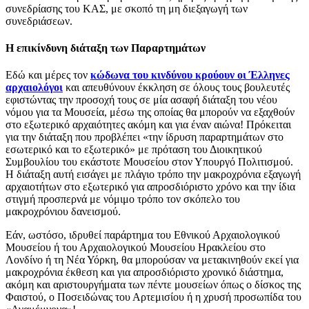
συνεδρίασης του ΚΑΣ, με σκοπό τη μη διεξαγωγή των
συνεδριάσεων.
Η επικίνδυνη διάταξη των Παραρτημάτων
Εδώ και μέρες τον
κώδωνα του κινδύνου κρούουν οι Έλληνες
αρχαιολόγοι
και απευθύνουν έκκληση σε όλους τους βουλευτές
εφιστώντας την προσοχή τους σε μία ασαφή διάταξη του νέου
νόμου για τα Μουσεία, μέσω της οποίας θα μπορούν να εξαχθούν
στο εξωτερικό αρχαιότητες ακόμη και για έναν αιώνα! Πρόκειται
για την διάταξη που προβλέπει «την ίδρυση παραρτημάτων στο
εσωτερικό και το εξωτερικό» με πρόταση του Διοικητικού
Συμβουλίου του εκάστοτε Μουσείου στον Υπουργό Πολιτισμού.
Η διάταξη αυτή εισάγει με πλάγιο τρόπο την μακροχρόνια εξαγωγή
αρχαιοτήτων στο εξωτερικό για απροσδιόριστο χρόνο και την ίδια
στιγμή προσπερνά με νόμιμο τρόπο τον σκόπελο του
μακροχρόνιου δανεισμού.
Εάν, ωστόσο, ιδρυθεί παράρτημα του Εθνικού Αρχαιολογικού
Μουσείου ή του Αρχαιολογικού Μουσείου Ηρακλείου στο
Λονδίνο ή τη Νέα Υόρκη, θα μπορούσαν να μετακινηθούν εκεί για
μακροχρόνια έκθεση και για απροσδιόριστο χρονικό διάστημα,
ακόμη και αριστουργήματα των πέντε μουσείων όπως ο δίσκος της
Φαιστού, ο Ποσειδώνας του Αρτεμισίου ή η χρυσή προσωπίδα του