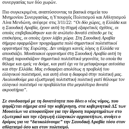
συνεργασίας των δύο χωρών.
Πιο συγκεκριμένα, αναπτύσσοντας τα βασικά σημεία του
Μνημονίου Συνεργασίας, η Υπουργός Πολιτισμού και Αθλητισμού
Λίνα Μενδώνη, ανέφερε στις 3/11/22:
“Οι δύο χώρες, η Ελλάδα και
η Σαουδική Αραβία, έχουν αυτή τη στιγμή εξαιρετικές σχέσεις, οι
οποίες επιβεβαιώθηκαν και σε ανώτατο δυνατό επίπεδο με τις
επισκέψεις, οι οποίες έχουν λάβει χώρα. Στη Σαουδική Αραβία
σήμερα εφαρμόζουν προγράμματα πολύ σημαντικοί πολιτιστικοί
οργανισμοί της Ευρώπης. Δεν υπάρχει κανείς λόγος η Ελλάδα να
απουσιάζει. Μουσειακοί οργανισμοί στη Σαουδική Αραβία αυτή τη
στιγμή παρουσιάζουν σημαντικά πολιτιστικά γεγονότα, τα οποία θα
θέλαμε και εμείς να δούμε, και γιατί όχι να τα μεταφέρουμε αυτούσια
και στην Ελλάδα. Μας ενδιαφέρει απολύτως η προβολή του
ελληνικού πολιτισμού, και αυτή είναι η διαφορά στην πολιτική μας.
Ακολουθούμε μια εξωστρεφή πολιτιστική πολιτική γιατί θέλουμε τον
ελληνικό πολιτισμό να προβάλλεται στα μεγαλύτερα δυνατά
ακροατήρια”.
Σε συνδυασμό με τη δυνατότητα που δίνει ο νέος νόμος, που
ψηφίζεται σήμερα από την κυβέρνηση, στα κυβερνητικά ΔΣ των
Μουσείων να αποφασίζουν για την ίδρυση παραρτημάτων στο
εξωτερικό και την εξαγωγή ελληνικών αρχαιοτήτων, ανοίγει ο
δρόμος για να “διευκολύνουμε” την Σαουδική Αραβία τόσο στον
αθλητισμό όσο και στον πολιτισμό.