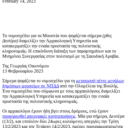
February 14, 2023
Το νομοσχέδιο για τα Μουσεία που ψηφίζεται σήμερα
(χθες
Δευτέρα)
διαμελίζει την Αρχαιολογική Υπηρεσία και
κατακερματίζει την ενιαία προστασία της πολιτιστικής
κληρονομιάς- Η επικίνδυνη διάταξη των παραρτημάτων και το
Μνημόνιο Συνεργασίας στον πολιτισμό με τη Σαουδική Αραβία.
Της Γεωργίας Οικονόμου
13 Φεβρουαρίου 2023
Σήμερα ψηφίζεται το νομοσχέδιο για τη
μετατροπή πέντε μεγάλων
δημόσιων μουσείων σε ΝΠΔΔ
από την Ολομέλεια της Βουλής.
Ένα νομοσχέδιο που σύμφωνα με τους αρχαιολόγους διαμελίζει
την Αρχαιολογική Υπηρεσία και κατακερματίζει την ενιαία
προστασία της πολιτιστικής κληρονομιάς.
Οι αρχαιολόγοι έχουν ήδη βγει στους δρόμους, ενώ έχουν
προκηρυχθεί απεργιακές κινητοποιήσεις
. Μία για σήμερα, Δευτέρα
(13/2), και επιπλέον δύο 24ωρες κυλιόμενες απεργίες την Τρίτη
13/2/2023 και την Τετάρτη 14/2/2023, ημέρες προγραμματισμένης